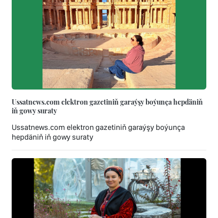
Ussatnews.com elektron gazetiniň garaýşy boýunça hepdäniň
iň gowy suraty
Ussatnews.com elektron gazetiniň garaýşy boýunça
hepdäniň iň gowy suraty