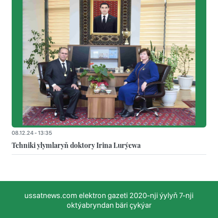
08.12.24 - 13:35
Tehniki ylymlaryň doktory Irina Lurýewa
ussatnews.com elektron gazeti 2020-nji ýylyň 7-nji
oktýabryndan bäri çykýar