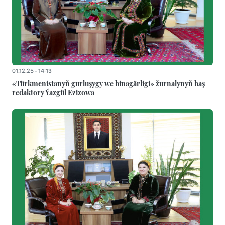
01.12.25 - 14:13
«Türkmenistanyň gurluşygy we binagärligi» žurnalynyň baş
redaktory Ýazgül Ezizowa