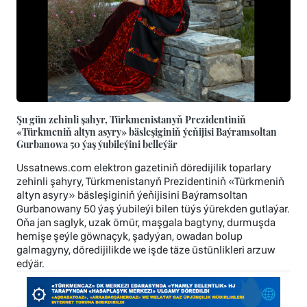
Şu gün zehinli şahyr, Türkmenistanyň Prezidentiniň
«Türkmeniň altyn asyry» bäsleşiginiň ýeňijisi Baýramsoltan
Gurbanowa 50 ýaş ýubileýini belleýär
Ussatnews.com elektron gazetiniň döredijilik toparlary
zehinli şahyry, Türkmenistanyň Prezidentiniň «Türkmeniň
altyn asyry» bäsleşiginiň ýeňijisini Baýramsoltan
Gurbanowany 50 ýaş ýubileýi bilen tüýs ýürekden gutlaýar.
Oňa jan saglyk, uzak ömür, maşgala bagtyny, durmuşda
hemişe şeýle göwnaçyk, şadyýan, owadan bolup
galmagyny, döredijilikde we işde täze üstünlikleri arzuw
edýär.