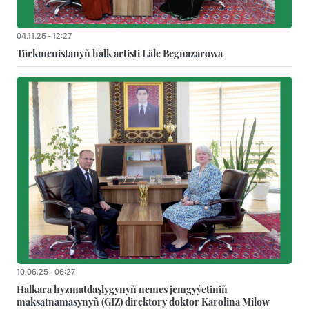
04.11.25 - 12:27
Türkmenistanyň halk artisti Läle Begnazarowa
10.06.25 - 06:27
Halkara hyzmatdaşlygynyň nemes jemgyýetiniň
maksatnamasynyň (GIZ) direktory doktor Karolina Milow