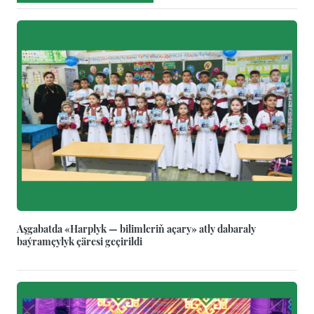
Aşgabatda «Harplyk — bilimleriň açary» atly dabaraly
baýramçylyk çäresi geçirildi