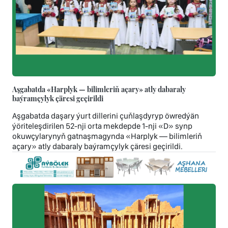
Aşgabatda «Harplyk — bilimleriň açary» atly dabaraly
baýramçylyk çäresi geçirildi
Aşgabatda daşary ýurt dillerini çuňlaşdyryp öwredýän
ýöriteleşdirilen 52-nji orta mekdepde 1-nji «D» synp
okuwçylarynyň gatnaşmagynda «Harplyk — bilimleriň
açary» atly dabaraly baýramçylyk çäresi geçirildi.