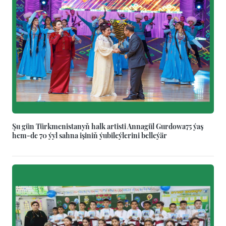
Şu gün Türkmenistanyň halk artisti Annagül Gurdowa75 ýaş
hem-de 70 ýyl sahna işiniň ýubileýlerini belleýär