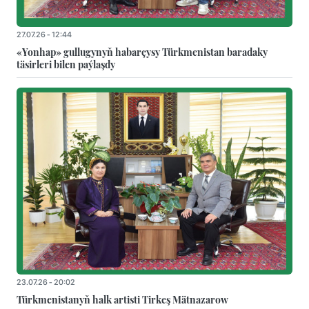
27.07.26 - 12:44
«Yonhap» gullugynyň habarçysy Türkmenistan baradaky
täsirleri bilen paýlaşdy
23.07.26 - 20:02
Türkmenistanyň halk artisti Tirkeş Mätnazarow