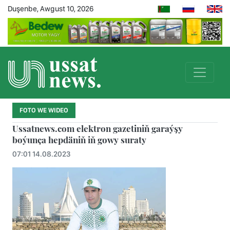
Duşenbe, Awgust 10, 2026
FOTO WE WIDEO
Ussatnews.com elektron gazetiniň garaýşy
boýunça hepdäniň iň gowy suraty
07:01 14.08.2023