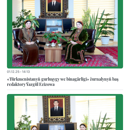
01.12.25 - 14:13
«Türkmenistanyň gurluşygy we binagärligi» žurnalynyň baş
redaktory Ýazgül Ezizowa