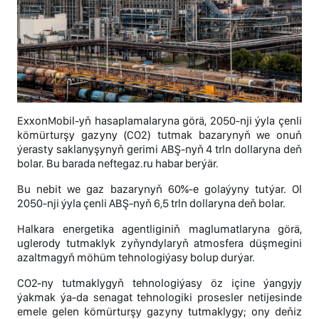
ExxonMobil-yň hasaplamalaryna görä, 2050-nji ýyla çenli
kömürturşy gazyny (CO2) tutmak bazarynyň we onuň
ýerasty saklanyşynyň gerimi ABŞ-nyň 4 trln dollaryna deň
bolar. Bu barada neftegaz.ru habar berýär.
Bu nebit we gaz bazarynyň 60%-e golaýyny tutýar. Ol
2050-nji ýyla çenli ABŞ-nyň 6,5 trln dollaryna deň bolar.
Halkara energetika agentliginiň maglumatlaryna görä,
uglerody tutmaklyk zyňyndylaryň atmosfera düşmegini
azaltmagyň möhüm tehnologiýasy bolup durýar.
CO2-ny tutmaklygyň tehnologiýasy öz içine ýangyjy
ýakmak ýa-da senagat tehnologiki prosesler netijesinde
emele gelen kömürturşy gazyny tutmaklygy; ony deňiz