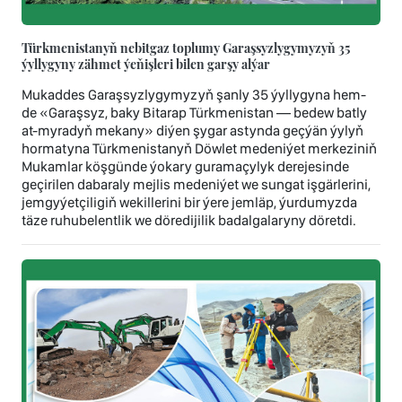
Türkmenistanyň nebitgaz toplumy Garaşsyzlygymyzyň 35
ýyllygyny zähmet ýeňişleri bilen garşy alýar
Mukaddes Garaşsyzlygymyzyň şanly 35 ýyllygyna hem-
de «Garaşsyz, baky Bitarap Türkmenistan — bedew batly
at-myradyň mekany» diýen şygar astynda geçýän ýylyň
hormatyna Türkmenistanyň Döwlet medeniýet merkeziniň
Mukamlar köşgünde ýokary guramaçylyk derejesinde
geçirilen dabaraly mejlis medeniýet we sungat işgärlerini,
jemgyýetçiligiň wekillerini bir ýere jemläp, ýurdumyzda
täze ruhubelentlik we döredijilik badalgalaryny döretdi.