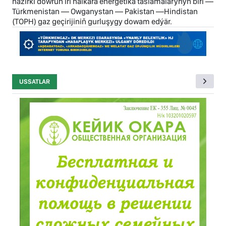
häzirki döwrüň iri halkara energetika taslamalarynyň biri —
Türkmenistan — Owganystan — Pakistan —Hindistan
(TOPH) gaz geçirijiniň gurluşygy dowam edýär.
USSATLAR