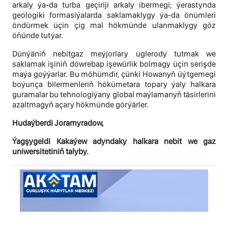
arkaly ýa-da turba geçiriji arkaly ibermegi; ýerastynda
geologiki formasiýalarda saklamaklygy ýa-da önümleri
öndürmek üçin çig mal hökmünde ulanmaklygy göz
öňünde tutýar.
Dünýäniň nebitgaz meýjorlary uglerody tutmak we
saklamak işiniň döwrebap işewürlik bolmagy üçin serişde
maýa goýýarlar. Bu möhümdir, çünki Howanyň üýtgemegi
boýunça bilermenleriň hökümetara topary ýaly halkara
guramalar bu tehnologiýany global maýlamanyň täsirlerini
azaltmagyň açary hökmünde görýärler.
Hudaýberdi Joramyradow,
Ýagşygeldi Kakaýew adyndaky halkara nebit we gaz
uniwersitetiniň talyby.