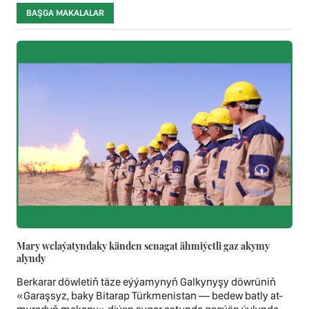
BAŞGA MAKALALAR
Mary welaýatyndaky känden senagat ähmiýetli gaz akymy
alyndy
Berkarar döwletiň täze eýýamynyň Galkynyşy döwrüniň
«Garaşsyz, baky Bitarap Türkmenistan — bedew batly at-