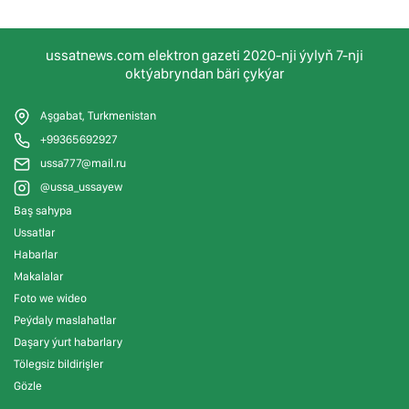
ussatnews.com elektron gazeti 2020-nji ýylyň 7-nji
oktýabryndan bäri çykýar
Aşgabat, Turkmenistan
+99365692927
ussa777@mail.ru
@ussa_ussayew
Baş sahypa
Ussatlar
Habarlar
Makalalar
Foto we wideo
Peýdaly maslahatlar
Daşary ýurt habarlary
Tölegsiz bildirişler
Gözle