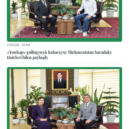
27.07.26 - 12:44
«Yonhap» gullugynyň habarçysy Türkmenistan baradaky
täsirleri bilen paýlaşdy