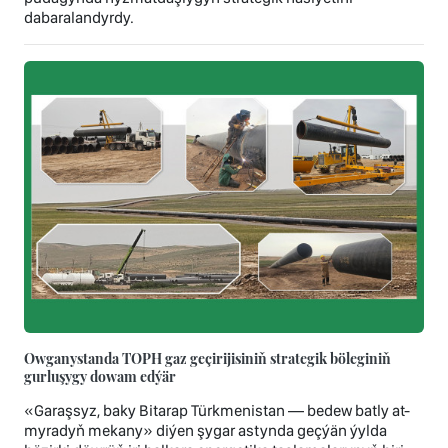
dabaralandyrdy.
Owganystanda TOPH gaz geçirijisiniň strategik böleginiň
gurluşygy dowam edýär
«Garaşsyz, baky Bitarap Türkmenistan — bedew batly at-
myradyň mekany» diýen şygar astynda geçýän ýylda