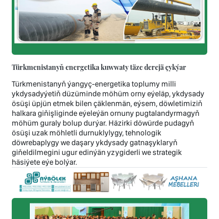
Türkmenistanyň energetika kuwwaty täze derejä çykýar
Türkmenistanyň ýangyç-energetika toplumy milli
ykdysadyýetiň düzüminde möhüm orny eýeläp, ykdysady
ösüşi üpjün etmek bilen çäklenmän, eýsem, döwletimiziň
halkara giňişliginde eýeleýän ornuny pugtalandyrmagyň
möhüm guraly bolup durýar. Häzirki döwürde pudagyň
ösüşi uzak möhletli durnuklylygy, tehnologik
döwrebaplygy we daşary ykdysady gatnaşyklaryň
giňeldilmegini ugur edinýän yzygiderli we strategik
häsiýete eýe bolýar.