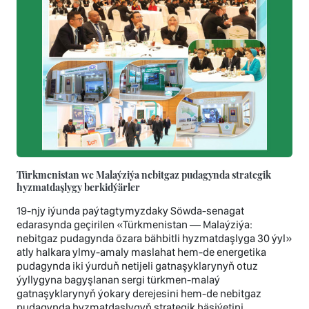
Türkmenistan we Malaýziýa nebitgaz pudagynda strategik
hyzmatdaşlygy berkidýärler
19-njy iýunda paýtagtymyzdaky Söwda-senagat
edarasynda geçirilen «Türkmenistan — Malaýziýa:
nebitgaz pudagynda özara bähbitli hyzmatdaşlyga 30 ýyl»
atly halkara ylmy-amaly maslahat hem-de energetika
pudagynda iki ýurduň netijeli gatnaşyklarynyň otuz
ýyllygyna bagyşlanan sergi türkmen-malaý
gatnaşyklarynyň ýokary derejesini hem-de nebitgaz
pudagynda hyzmatdaşlygyň strategik häsiýetini