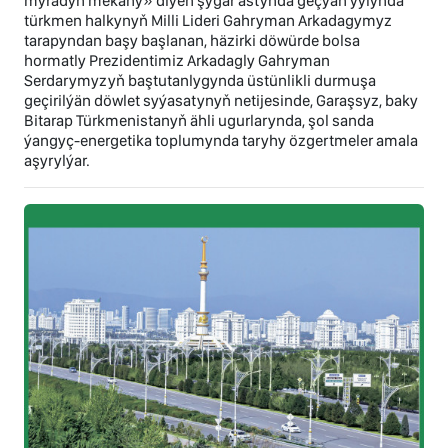
myradyň mekany» diýen şygar astynda geçýän ýylynda
türkmen halkynyň Milli Lideri Gahryman Arkadagymyz
tarapyndan başy başlanan, häzirki döwürde bolsa
hormatly Prezidentimiz Arkadagly Gahryman
Serdarymyzyň baştutanlygynda üstünlikli durmuşa
geçirilýän döwlet syýasatynyň netijesinde, Garaşsyz, baky
Bitarap Türkmenistanyň ähli ugurlarynda, şol sanda
ýangyç-energetika toplumynda taryhy özgertmeler amala
aşyrylýar.