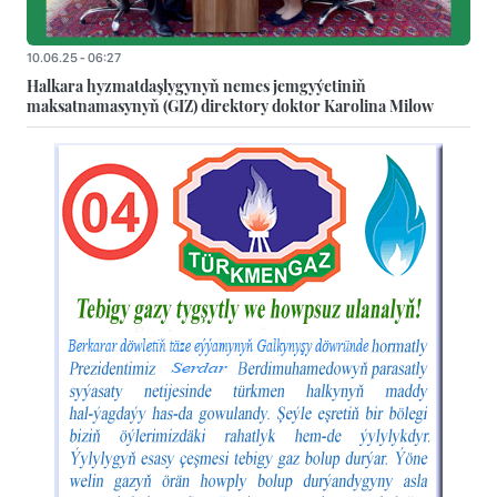
10.06.25 - 06:27
Halkara hyzmatdaşlygynyň nemes jemgyýetiniň
maksatnamasynyň (GIZ) direktory doktor Karolina Milow