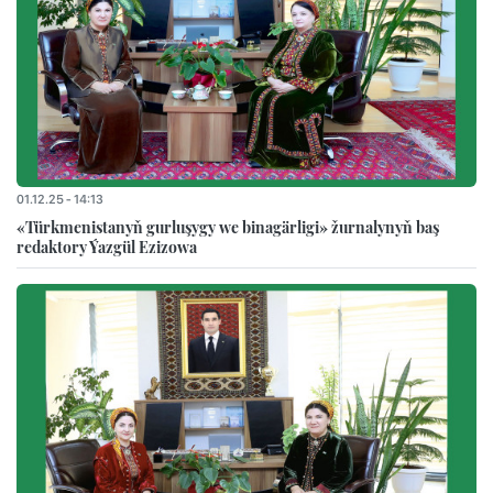
01.12.25 - 14:13
«Türkmenistanyň gurluşygy we binagärligi» žurnalynyň baş
redaktory Ýazgül Ezizowa