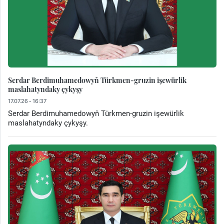
Serdar Berdimuhamedowyň Türkmen-gruzin işewürlik
maslahatyndaky çykyşy
17.07.26 - 16:37
Serdar Berdimuhamedowyň Türkmen-gruzin işewürlik
maslahatyndaky çykyşy.