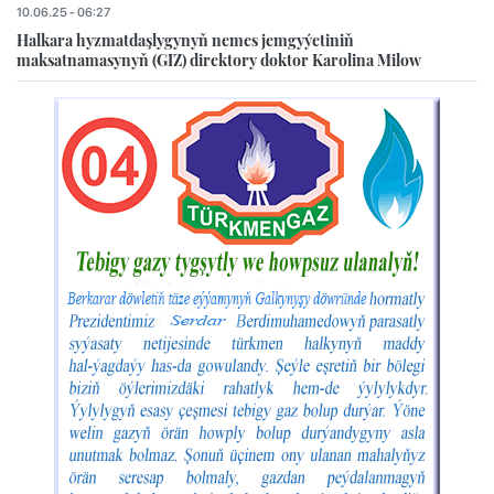
10.06.25 - 06:27
Halkara hyzmatdaşlygynyň nemes jemgyýetiniň
maksatnamasynyň (GIZ) direktory doktor Karolina Milow