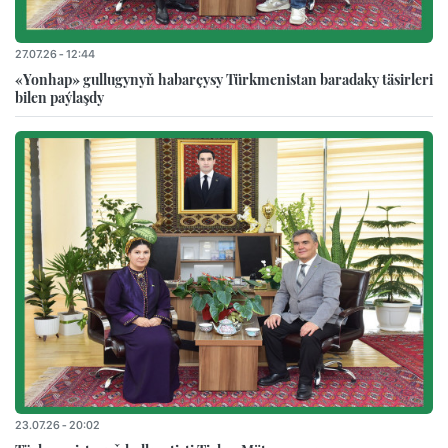
27.07.26 - 12:44
«Yonhap» gullugynyň habarçysy Türkmenistan baradaky täsirleri
bilen paýlaşdy
23.07.26 - 20:02