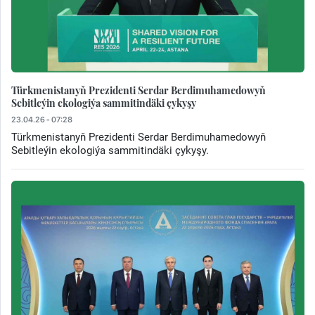
Türkmenistanyň Prezidenti Serdar Berdimuhamedowyň
Sebitleýin ekologiýa sammitindäki çykyşy
23.04.26 - 07:28
Türkmenistanyň Prezidenti Serdar Berdimuhamedowyň
Sebitleýin ekologiýa sammitindäki çykyşy.