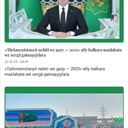
«Türkmenistanyň nebiti we gazy — 2025» atly halkara maslahata
we sergä gatnaşyjylara
22.10.25 - 04:41
«Türkmenistanyň nebiti we gazy — 2025» atly halkara
maslahata we sergä gatnaşyjylara