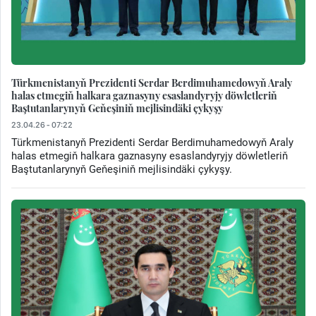
Türkmenistanyň Prezidenti Serdar Berdimuhamedowyň Araly
halas etmegiň halkara gaznasyny esaslandyryjy döwletleriň
Baştutanlarynyň Geňeşiniň mejlisindäki çykyşy
23.04.26 - 07:22
Türkmenistanyň Prezidenti Serdar Berdimuhamedowyň Araly
halas etmegiň halkara gaznasyny esaslandyryjy döwletleriň
Baştutanlarynyň Geňeşiniň mejlisindäki çykyşy.