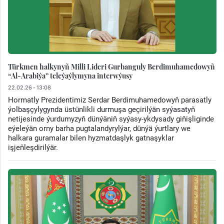
Türkmen halkynyñ Milli Lideri Gurbanguly Berdimuhamedowyñ
“Al-Arabiýa” teleýaýlymyna interwýusy
22.02.26 - 13:08
Hormatly Prezidentimiz Serdar Berdimuhamedowyň parasatly
ýolbaşçylygynda üstünlikli durmuşa geçirilýän syýasatyň
netijesinde ýurdumyzyň dünýäniň syýasy-ykdysady giňişliginde
eýeleýän orny barha pugtalandyrylýar, dünýä ýurtlary we
halkara guramalar bilen hyzmatdaşlyk gatnaşyklar
işjeňleşdirilýär.