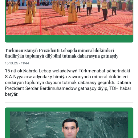
Türkmenistanyň Prezidenti Lebapda mineral dökünleri
öndürýän toplumyň düýbüni tutmak dabarasyna gatnaşdy
15.10.25 - 11:44
15-nji oktýabrda Lebap welaýatynyň Türkmenabat şäherindäki
S.A.Nyýazow adyndaky himiýa zawodynda mineral dökünleri
öndürýän toplumyň düýbüni tutmak dabarasy geçirildi. Dabara
Prezident Serdar Berdimuhamedow gatnaşdy diýip, TDH habar
berýär.