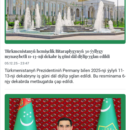
Türkmenistanyň hemişelik Bitaraplygynyň 30 ýyllygy
mynasybetli 11-13-nji dekabr iş güni däl diýlip yglan edildi
05.12.25 - 23:47
Türkmenistanyň Prezidentiniň Permany bilen 2025-nji ýylyň 11-
13-nji dekabryny iş güni däl diýlip yglan edildi. Bu resminama 6-
njy dekabrda metbugatda çap edildi.