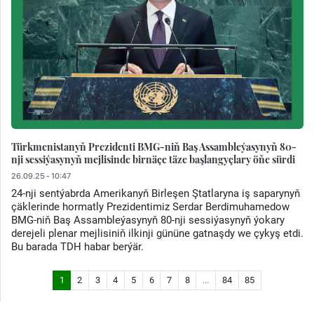
Türkmenistanyň Prezidenti BMG-niň Baş Assambleýasynyň 80-
nji sessiýasynyň mejlisinde birnäçe täze başlangyçlary öňe sürdi
26.09.25 - 10:47
24-nji sentýabrda Amerikanyň Birleşen Ştatlaryna iş saparynyň
çäklerinde hormatly Prezidentimiz Serdar Berdimuhamedow
BMG-niň Baş Assambleýasynyň 80-nji sessiýasynyň ýokary
derejeli plenar mejlisiniň ilkinji gününe gatnaşdy we çykyş etdi.
Bu barada TDH habar berýär.
1
2
3
4
5
6
7
8
...
84
85