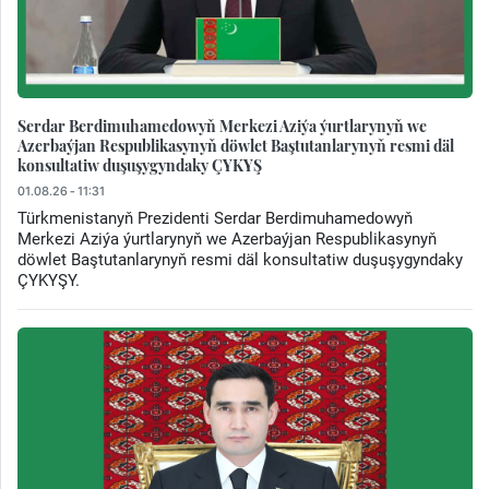
Serdar Berdimuhamedowyň Merkezi Aziýa ýurtlarynyň we
Azerbaýjan Respublikasynyň döwlet Baştutanlarynyň resmi däl
konsultatiw duşuşygyndaky ÇYKYŞ
01.08.26 - 11:31
Türkmenistanyň Prezidenti Serdar Berdimuhamedowyň
Merkezi Aziýa ýurtlarynyň we Azerbaýjan Respublikasynyň
döwlet Baştutanlarynyň resmi däl konsultatiw duşuşygyndaky
ÇYKYŞY.