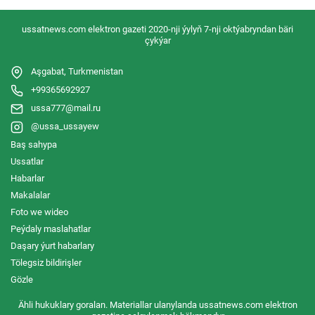
ussatnews.com elektron gazeti 2020-nji ýylyň 7-nji oktýabryndan bäri
çykýar
Aşgabat, Turkmenistan
+99365692927
ussa777@mail.ru
@ussa_ussayew
Baş sahypa
Ussatlar
Habarlar
Makalalar
Foto we wideo
Peýdaly maslahatlar
Daşary ýurt habarlary
Tölegsiz bildirişler
Gözle
Ähli hukuklary goralan. Materiallar ulanylanda ussatnews.com elektron