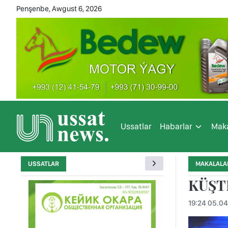
Penşenbe, Awgust 6, 2026
Ussatlar
Habarlar
Maka
USSATLAR
MAKALALA
KÜŞT
19:24 05.04