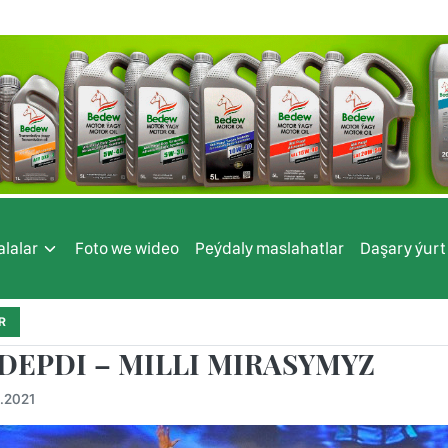
lalar
Foto we wideo
Peýdaly maslahatlar
Daşary ýurt
R
DEPDI – MILLI MIRASYMYZ
.2021