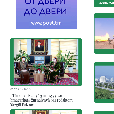
BAŞGA MA
01.12.25 - 14:13
«Türkmenistanyň gurluşygy we
binagärligi» žurnalynyň baş redaktory
Ýazgül Ezizowa