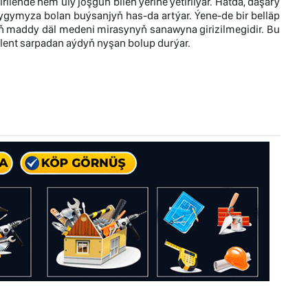
lende hem uly joşgun bilen ýerine ýetirilýär. Hatda, daşary
ygymyza bolan buýsanjyň has-da artýar. Ýene-de bir belläp
yň maddy däl medeni mirasynyň sanawyna girizilmegidir. Bu
lent sarpadan aýdyň nyşan bolup durýar.