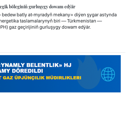
tegik böleginiň gurluşygy dowam edýär
— bedew batly at-myradyň mekany» diýen şygar astynda
 energetika taslamalarynyň biri — Türkmenistan —
H) gaz geçirijiniň gurluşygy dowam edýär.