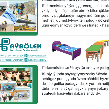
Türkmenistanyň ýangyç-energetika topl
ykdysady ösüşi üpjün etmek bilen çäklen
ornuny pugtalandyrmagyň möhüm guraly 
möhletli durnuklylygy, tehnologik döwr
ugur edinýän yzygiderli we strategik häsi
Türkmenistan we Malaýziýa nebitgaz pudag
19-njy iýunda paýtagtymyzdaky Söwda-s
nebitgaz pudagynda özara bähbitli hyzm
de energetika pudagynda iki ýurduň neti
türkmen-malaý gatnaşyklarynyň ýokary
strategik häsiýetini dabaralandyrdy.