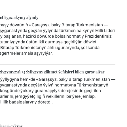
tli gaz akymy alyndy
ynyşy döwrüniň «Garaşsyz, baky Bitarap Türkmenistan —
ygar astynda geçýän ýylynda türkmen halkynyň Milli Lideri
başlanan, häzirki döwürde bolsa hormatly Prezidentimiz
tanlygynda üstünlikli durmuşa geçirilýän döwlet
 Bitarap Türkmenistanyň ähli ugurlarynda, şol sanda
gertmeler amala aşyrylýar.
ygymyzyň 35 ýyllygyny zähmet ýeňişleri bilen garşy alýar
ýyllygyna hem-de «Garaşsyz, baky Bitarap Türkmenistan —
şygar astynda geçýän ýylyň hormatyna Türkmenistanyň
köşgünde ýokary guramaçylyk derejesinde geçirilen
lerini, jemgyýetçiligiň wekillerini bir ýere jemläp,
ilik badalgalaryny döretdi.
erejä çykýar