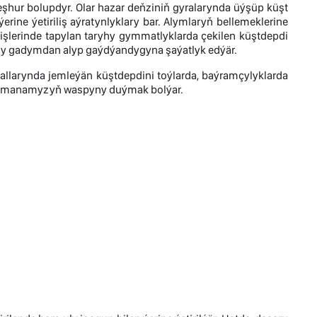
eşhur bolupdyr. Olar hazar deňziniň gyralarynda üýşüp küşt
ýerine ýetiriliş aýratynlyklary bar. Alymlaryň bellemeklerine
 işlerinde tapylan taryhy gymmatlyklarda çekilen küştdepdi
yny gadymdan alyp gaýdýandygyna şaýatlyk edýär.
allarynda jemleýän küştdepdini toýlarda, baýramçylyklarda
r zamanamyzyň waspyny duýmak bolýar.