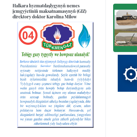
Halkara hyzmatdaşlygynyň nemes
jemgyýetiniň maksatnamasynyň (GIZ)
direktory doktor Karolina Milow