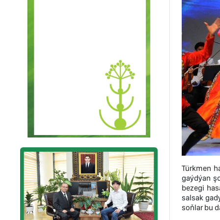
Türkmen ha
gaýdýan şo
bezegi has
salsak gad
soňlar bu d