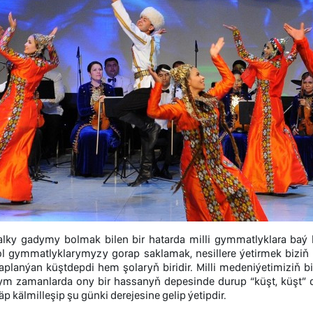
lky gadymy bolmak bilen bir hatarda milli gymmatlyklara baý 
l gymmatlyklarymyzy gorap saklamak, nesillere ýetirmek biziň
aplanýan küştdepdi hem şolaryň biridir. Milli medeniýetimiziň 
ym zamanlarda ony bir hassanyň depesinde durup “küşt, küşt” 
äp kälmilleşip şu günki derejesine gelip ýetipdir.