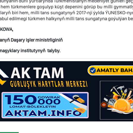
ünýäniň dürli ýurtlarynda Türkmenistanyň medeniýet günleri geçiri
ň hem türkmenlere goşulyp küşt depenini görüp bu milli gymmatl
tlaryň biri hem, milli tans sungatynyň 2017-nji ýylda ÝUNESKO-n
abul edilmegi türkmen halkynyň milli tans sungatyna goýulýan be
YKOWA,
nyň Daşary işler ministrliginiň
naşyklary institutynyň talyby.