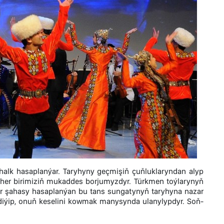
halk hasaplanýar. Taryhyny geçmişiň çuňluklaryndan alyp
 her birimiziň mukaddes borjumyzdyr. Türkmen toýlarynyň
bir şahasy hasaplanýan bu tans sungatynyň taryhyna nazar
diýip, onuň keselini kowmak manysynda ulanylypdyr. Soň-