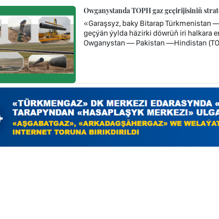
Owganystanda TOPH gaz geçirijisiniň stra
«Garaşsyz, baky Bitarap Türkmenistan 
geçýän ýylda häzirki döwrüň iri halkara
Owganystan — Pakistan —Hindistan (TOP