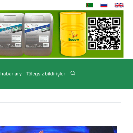
 habarlary
Tölegsiz bildirişler