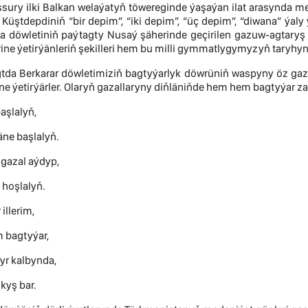
sury ilki Balkan welaýatyň töwereginde ýaşaýan ilat arasynda m
. Küştdepdiniň “bir depim”, “iki depim”, “üç depim”, “diwana” ýaly 
ýa döwletiniň paýtagty Nusaý şäherinde geçirilen gazuw-agtaryş
rine ýetirýänleriň şekilleri hem bu milli gymmatlygymyzyň taryh
gtda Berkarar döwletimiziň bagtyýarlyk döwrüniň waspyny öz gaz
ine ýetirýärler. Olaryň gazallaryny diňläniňde hem hem bagtyýa
aşlalyň,
ne başlalyň.
 gazal aýdyp,
hoşlalyň.
illerim,
 bagtyýar,
yr kalbynda,
kyş bar.