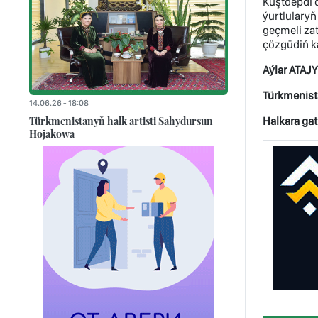
Küştdepdi d
ýurtlulary
geçmeli za
çözgüdiň k
Aýlar ATAJ
Türkmenista
14.06.26 - 18:08
Türkmenistanyň halk artisti Sahydursun
Halkara gat
Hojakowa