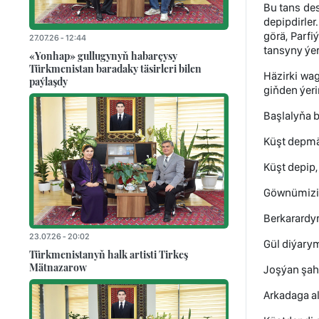
Bu tans des
depipdirler
görä, Parfi
27.07.26 - 12:44
tansyny ýe
«Yonhap» gullugynyň habarçysy
Türkmenistan baradaky täsirleri bilen
Häzirki wa
paýlaşdy
giňden ýer
Başlalyňa b
Küşt depmä
Küşt depip,
Göwnümizi 
Berkarardyr 
23.07.26 - 20:02
Gül diýarym
Türkmenistanyň halk artisti Tirkeş
Mätnazarow
Joşýan şah
Arkadaga al