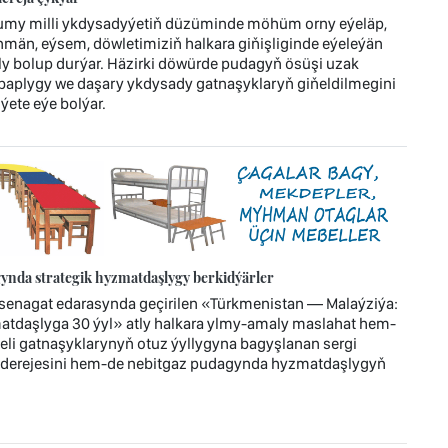
umy milli ykdysadyýetiň düzüminde möhüm orny eýeläp,
män, eýsem, döwletimiziň halkara giňişliginde eýeleýän
bolup durýar. Häzirki döwürde pudagyň ösüşi uzak
ebaplygy we daşary ykdysady gatnaşyklaryň giňeldilmegini
ýete eýe bolýar.
ynda strategik hyzmatdaşlygy berkidýärler
enagat edarasynda geçirilen «Türkmenistan — Malaýziýa:
atdaşlyga 30 ýyl» atly halkara ylmy-amaly maslahat hem-
jeli gatnaşyklarynyň otuz ýyllygyna bagyşlanan sergi
 derejesini hem-de nebitgaz pudagynda hyzmatdaşlygyň