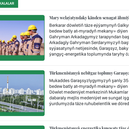
KALALAR
Mary welaýatyndaky känden senagat ähmiýe
Berkarar döwletiň täze eýýamynyň Galk
bedew batly at-myradyň mekany» diýen ş
Gahryman Arkadagymyz tarapyndan başy 
Arkadagly Gahryman Serdarymyzyň baştu
syýasatynyň netijesinde, Garaşsyz, baky
ýangyç-energetika toplumynda taryhy öz
Türkmenistanyň nebitgaz toplumy Garaşsyzl
Mukaddes Garaşsyzlygymyzyň şanly 35 
bedew batly at-myradyň mekany» diýen 
Döwlet medeniýet merkeziniň Mukamlar 
dabaraly mejlis medeniýet we sungat işgär
ýurdumyzda täze ruhubelentlik we döredij
Türkmenistanyň energetika kuwwaty täze d