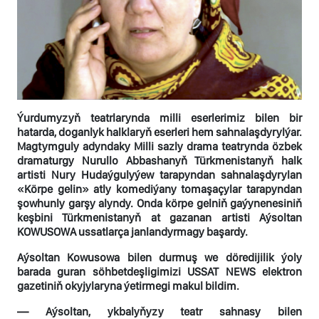
Ýurdumyzyň teatrlarynda milli eserlerimiz bilen bir
hatarda, doganlyk halklaryň eserleri hem sahnalaşdyrylýar.
Magtymguly adyndaky Milli sazly drama teatrynda özbek
dramaturgy Nurullo Abbashanyň Türkmenistanyň halk
artisti Nury Hudaýgulyýew tarapyndan sahnalaşdyrylan
«Körpe gelin» atly komediýany tomaşaçylar tarapyndan
şowhunly garşy alyndy. Onda körpe gelniň gaýynenesiniň
keşbini Türkmenistanyň at gazanan artisti Aýsoltan
KOWUSOWA ussatlarça janlandyrmagy başardy.
Aýsoltan Kowusowa bilen durmuş we döredijilik ýoly
barada guran söhbetdeşligimizi USSAT NEWS elektron
gazetiniň okyjylaryna ýetirmegi makul bildim.
— Aýsoltan, ykbalyňyzy teatr sahnasy bilen