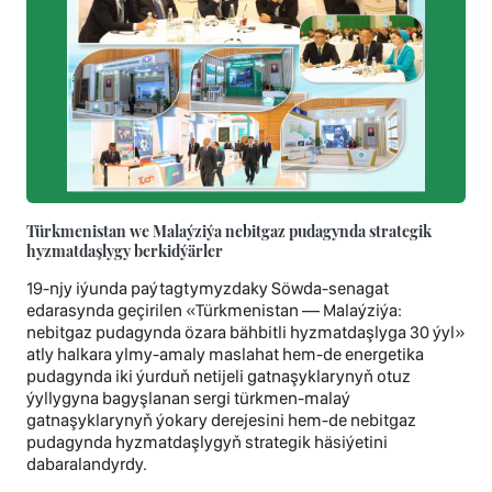
Türkmenistan we Malaýziýa nebitgaz pudagynda strategik
hyzmatdaşlygy berkidýärler
19-njy iýunda paýtagtymyzdaky Söwda-senagat
edarasynda geçirilen «Türkmenistan — Malaýziýa:
nebitgaz pudagynda özara bähbitli hyzmatdaşlyga 30 ýyl»
atly halkara ylmy-amaly maslahat hem-de energetika
pudagynda iki ýurduň netijeli gatnaşyklarynyň otuz
ýyllygyna bagyşlanan sergi türkmen-malaý
gatnaşyklarynyň ýokary derejesini hem-de nebitgaz
pudagynda hyzmatdaşlygyň strategik häsiýetini
dabaralandyrdy.