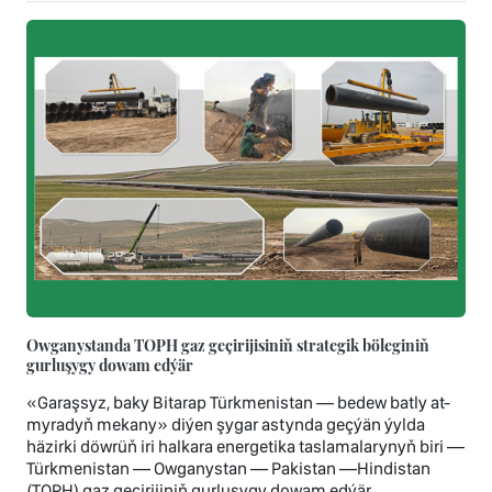
Owganystanda TOPH gaz geçirijisiniň strategik böleginiň
gurluşygy dowam edýär
«Garaşsyz, baky Bitarap Türkmenistan — bedew batly at-
myradyň mekany» diýen şygar astynda geçýän ýylda
häzirki döwrüň iri halkara energetika taslamalarynyň biri —
Türkmenistan — Owganystan — Pakistan —Hindistan
(TOPH) gaz geçirijiniň gurluşygy dowam edýär.