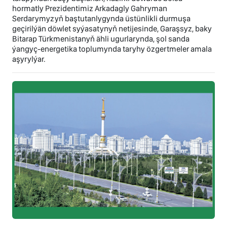
hormatly Prezidentimiz Arkadagly Gahryman
Serdarymyzyň baştutanlygynda üstünlikli durmuşa
geçirilýän döwlet syýasatynyň netijesinde, Garaşsyz, baky
Bitarap Türkmenistanyň ähli ugurlarynda, şol sanda
ýangyç-energetika toplumynda taryhy özgertmeler amala
aşyrylýar.