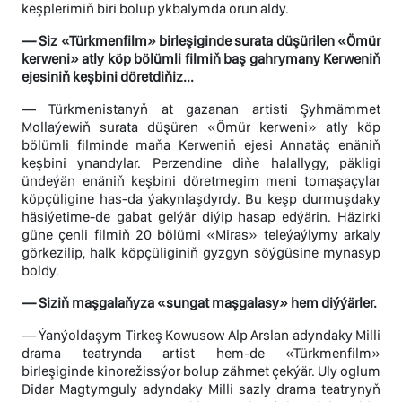
keşplerimiň biri bolup ykbalymda orun aldy.
— Siz «Türkmenfilm» birleşiginde surata düşürilen «Ömür
kerweni» atly köp bölümli filmiň baş gahrymany Kerweniň
ejesiniň keşbini döretdiňiz...
— Türkmenistanyň at gazanan artisti Şyhmämmet
Mollaýewiň surata düşüren «Ömür kerweni» atly köp
bölümli filminde maňa Kerweniň ejesi Annatäç enäniň
keşbini ynandylar. Perzendine diňe halallygy, päkligi
ündeýän enäniň keşbini döretmegim meni tomaşaçylar
köpçüligine has-da ýakynlaşdyrdy. Bu keşp durmuşdaky
häsiýetime-de gabat gelýär diýip hasap edýärin. Häzirki
güne çenli filmiň 20 bölümi «Miras» teleýaýlymy arkaly
görkezilip, halk köpçüliginiň gyzgyn söýgüsine mynasyp
boldy.
— Siziň maşgalaňyza «sungat maşgalasy» hem diýýärler.
— Ýanýoldaşym Tirkeş Kowusow Alp Arslan adyndaky Milli
drama teatrynda artist hem-de «Türkmenfilm»
birleşiginde kinorežissýor bolup zähmet çekýär. Uly oglum
Didar Magtymguly adyndaky Milli sazly drama teatrynyň