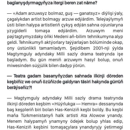
baglanyşdyrmagyňyza itergi beren zat näme?
— «Adam arzuwsyz bolmaz, guş — ganatsyz» diýlişi ýaly,
çagalykdan artist bolmagy arzuw edýärdim. Teleýaýlymyň
üsti bilen halypa artistleriň çykyş edýän sahna oýunlaryna
yzygiderli tomaşa edýärdim. Arzuwym meni
paýtagtymyzdaky öňki Medeni aň-bilim tehnikumyna alyp
geldi. Tehnikumyň aktýorlary taýýarlaýan bölüminde okap,
ony üstünlikli tamamladym. Şeýdibem 2001-nji ýylda
Magtymguly adyndaky Milli sazly drama teatrynda işe
başladym. Bu gün meniň arzuwym hasyl bolup, onuň
miwesinden süýjülik bilen dadyp ýörün.
— Teatra gadam basanyňyzdan sahnada ilkinji döreden
keşbiňiz we onuň özüňizde galdyran täsiri hakynda gürrüň
beräýseňiz?!
— Magtymguly adyndaky Milli sazly drama teatrynda
ilkinji döreden keşbim «Hüýrlukga — Hemra» dessanynda
baş keşpleriň biri bolan Has-Keniziň keşbi boldy. Bu keşbi
maňa Türkmenistanyň halk artisti Ata Alowow ynandy.
Menem halypamyň ynamyny ödejek bolup yhlas edip,
Has-Keniziň keşbini tomaşaçylara ynandyryjy ýetirmegi