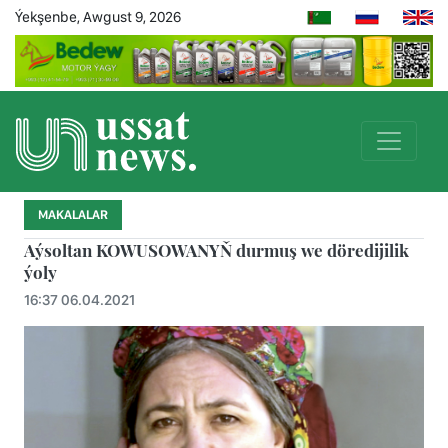
Ýekşenbe, Awgust 9, 2026
MAKALALAR
Aýsoltan KOWUSOWANYŇ durmuş we döredijilik
ýoly
16:37 06.04.2021