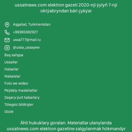
ussatnews.com elektron gazeti 2020-nji ýylyň 7-nji
oktýabryndan bäri çykýar
Aşgabat, Turkmenistan
+99365692927
ussa777@mail.ru
@ussa_ussayew
Baş sahypa
Ussatlar
Habarlar
Makalalar
Foto we wideo
Peýdaly maslahatlar
Daşary ýurt habarlary
Tölegsiz bildirişler
Gözle
Ähli hukuklary goralan. Materiallar ulanylanda
ussatnews.com elektron gazetine salgylanmak hökmandyr