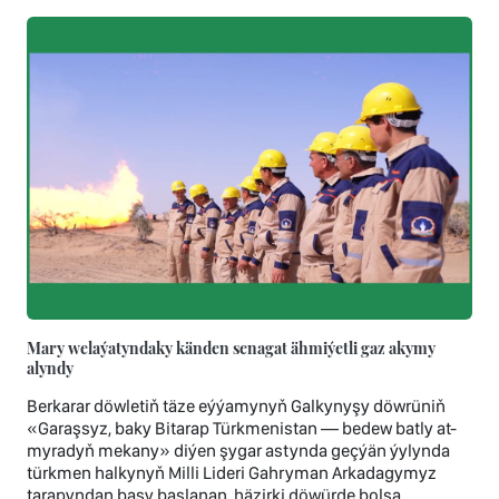
Mary welaýatyndaky känden senagat ähmiýetli gaz akymy
alyndy
Berkarar döwletiň täze eýýamynyň Galkynyşy döwrüniň
«Garaşsyz, baky Bitarap Türkmenistan — bedew batly at-
myradyň mekany» diýen şygar astynda geçýän ýylynda
türkmen halkynyň Milli Lideri Gahryman Arkadagymyz
tarapyndan başy başlanan, häzirki döwürde bolsa