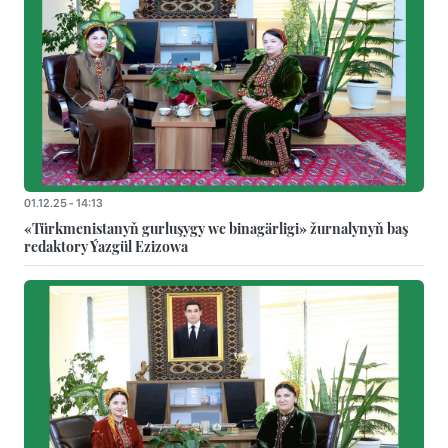
01.12.25 - 14:13
«Türkmenistanyň gurluşygy we binagärligi» žurnalynyň baş
redaktory Ýazgül Ezizowa