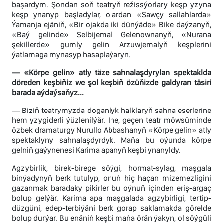
başardym. Şondan soň teatryň režissýorlary keşp yzyna
keşp ynanyp başladylar, olardan «Sawçy sallahlarda»
Ýamanja ejäniň, «Bir ojakda iki dünýäde» Bike daýzanyň,
«Baý gelinde» Selbijemal Gelenownanyň, «Nurana
şekillerde» gumly gelin Arzuwjemalyň keşplerini
ýatlamaga mynasyp hasaplaýaryn.
— «Körpe gelin» atly täze sahnalaşdyrylan spektaklda
döreden keşbiňiz we şol keşbiň özüňizde galdyran täsiri
barada aýdaýsaňyz...
— Biziň teatrymyzda doganlyk halklaryň sahna eserlerine
hem yzygiderli ýüzlenilýär. Ine, geçen teatr möwsüminde
özbek dramaturgy Nurullo Abbashanyň «Körpe gelin» atly
spektaklyny sahnalaşdyrdyk. Maňa bu oýunda körpe
gelniň gaýynenesi Karima apanyň keşbi ynanyldy.
Agzybirlik, birek-birege söýgi, hormat-sylag, maşgala
binýadynyň berk tutulyp, onuň hiç haçan mizemezligini
gazanmak baradaky pikirler bu oýnuň içinden eriş-argaç
bolup gelýär. Karima apa maşgalada agzybirligi, tertip-
düzgüni, edep-terbiýäni berk gorap saklamakda görelde
bolup durýar. Bu enäniň keşbi maňa örän ýakyn, ol söýgüli