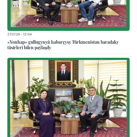
27.07.26 - 12:44
«Yonhap» gullugynyň habarçysy Türkmenistan baradaky
täsirleri bilen paýlaşdy