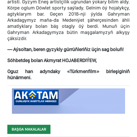
artisti. Gyzym Eneş artistçilik ugrundan ýokary bilim aldy.
Körpe oglum Döwlet sporty saýlady. Gelnim öý hojalykçy,
agtyklarym bar. Geçen 2018-nji ýylda Gahryman
Arkadagymyz maňa-da Medeniýet şäherçesinden ähli
amatlyklary bolan bäş otagly öý berdi. Munuň üçin
Gahryman Arkadagymyza bütin maşgalamyzyň alkyşy
çäksizdir.
— Aýsoltan, beren gyzykly gürrüňleriňiz üçin sag boluň!
Söhbetdeş bolan Akmyrat HOJABERDIÝEW,
Oguz han adyndaky «Türkmenfilm» birleşiginiň
hünärmeni.
BAŞGA MAKALALAR