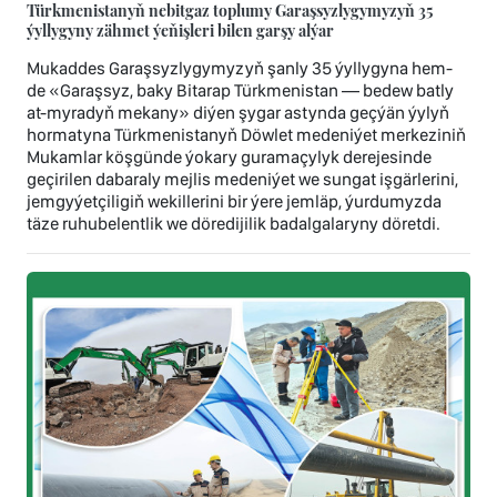
Türkmenistanyň nebitgaz toplumy Garaşsyzlygymyzyň 35
ýyllygyny zähmet ýeňişleri bilen garşy alýar
Mukaddes Garaşsyzlygymyzyň şanly 35 ýyllygyna hem-
de «Garaşsyz, baky Bitarap Türkmenistan — bedew batly
at-myradyň mekany» diýen şygar astynda geçýän ýylyň
hormatyna Türkmenistanyň Döwlet medeniýet merkeziniň
Mukamlar köşgünde ýokary guramaçylyk derejesinde
geçirilen dabaraly mejlis medeniýet we sungat işgärlerini,
jemgyýetçiligiň wekillerini bir ýere jemläp, ýurdumyzda
täze ruhubelentlik we döredijilik badalgalaryny döretdi.