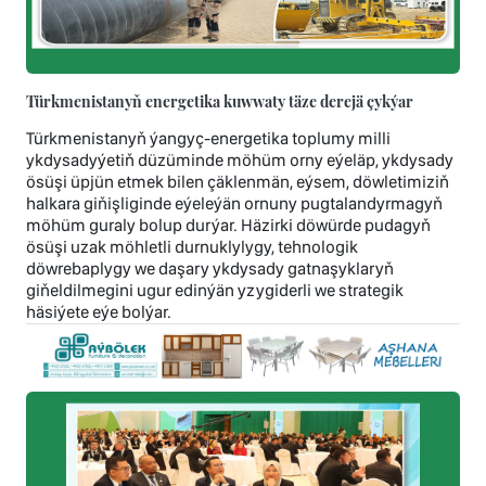
Türkmenistanyň energetika kuwwaty täze derejä çykýar
Türkmenistanyň ýangyç-energetika toplumy milli
ykdysadyýetiň düzüminde möhüm orny eýeläp, ykdysady
ösüşi üpjün etmek bilen çäklenmän, eýsem, döwletimiziň
halkara giňişliginde eýeleýän ornuny pugtalandyrmagyň
möhüm guraly bolup durýar. Häzirki döwürde pudagyň
ösüşi uzak möhletli durnuklylygy, tehnologik
döwrebaplygy we daşary ykdysady gatnaşyklaryň
giňeldilmegini ugur edinýän yzygiderli we strategik
häsiýete eýe bolýar.