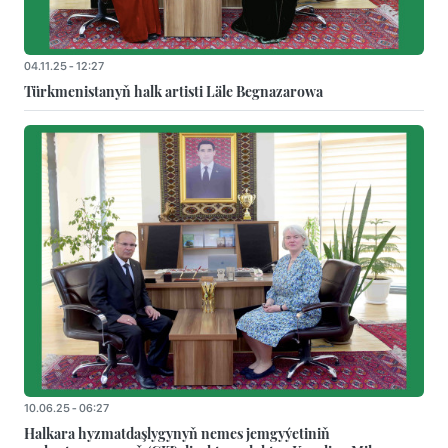
04.11.25 - 12:27
Türkmenistanyň halk artisti Läle Begnazarowa
10.06.25 - 06:27
Halkara hyzmatdaşlygynyň nemes jemgyýetiniň