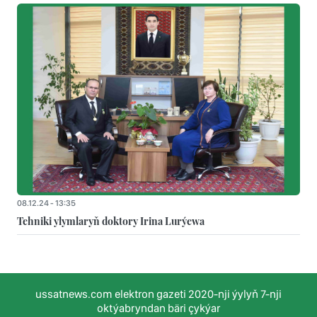
08.12.24 - 13:35
Tehniki ylymlaryň doktory Irina Lurýewa
ussatnews.com elektron gazeti 2020-nji ýylyň 7-nji
oktýabryndan bäri çykýar