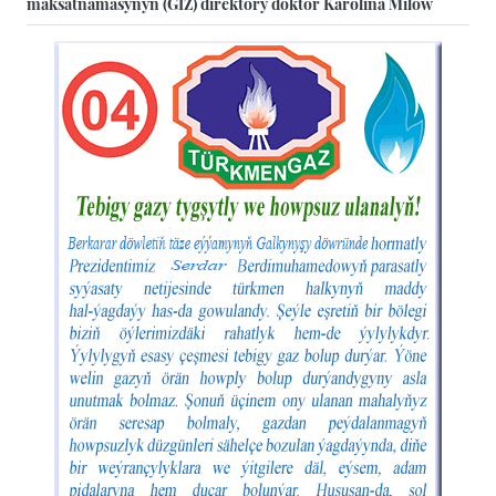
maksatnamasynyň (GIZ) direktory doktor Karolina Milow