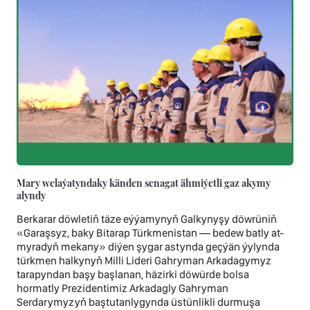
Mary welaýatyndaky känden senagat ähmiýetli gaz akymy
alyndy
Berkarar döwletiň täze eýýamynyň Galkynyşy döwrüniň
«Garaşsyz, baky Bitarap Türkmenistan — bedew batly at-
myradyň mekany» diýen şygar astynda geçýän ýylynda
türkmen halkynyň Milli Lideri Gahryman Arkadagymyz
tarapyndan başy başlanan, häzirki döwürde bolsa
hormatly Prezidentimiz Arkadagly Gahryman
Serdarymyzyň baştutanlygynda üstünlikli durmuşa