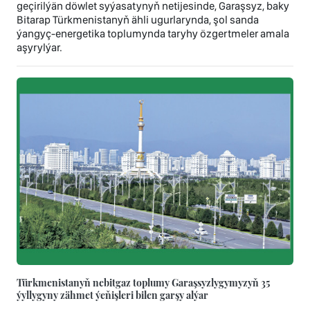
geçirilýän döwlet syýasatynyň netijesinde, Garaşsyz, baky
Bitarap Türkmenistanyň ähli ugurlarynda, şol sanda
ýangyç-energetika toplumynda taryhy özgertmeler amala
aşyrylýar.
Türkmenistanyň nebitgaz toplumy Garaşsyzlygymyzyň 35
ýyllygyny zähmet ýeňişleri bilen garşy alýar