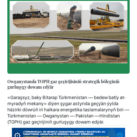
Owganystanda TOPH gaz geçirijisiniň strategik böleginiň
gurluşygy dowam edýär
«Garaşsyz, baky Bitarap Türkmenistan — bedew batly at-
myradyň mekany» diýen şygar astynda geçýän ýylda
häzirki döwrüň iri halkara energetika taslamalarynyň biri —
Türkmenistan — Owganystan — Pakistan —Hindistan
(TOPH) gaz geçirijiniň gurluşygy dowam edýär.