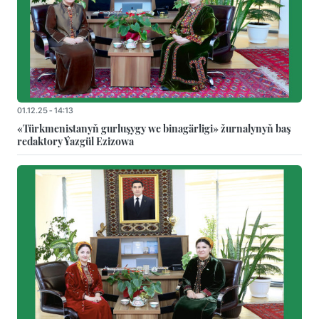
01.12.25 - 14:13
«Türkmenistanyň gurluşygy we binagärligi» žurnalynyň baş
redaktory Ýazgül Ezizowa