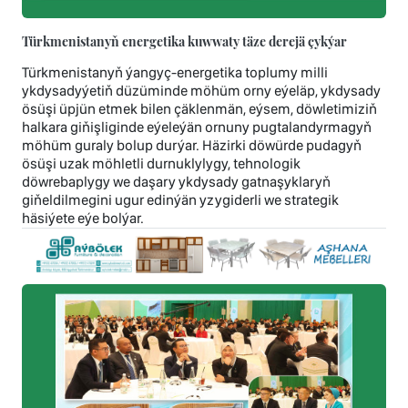
Türkmenistanyň energetika kuwwaty täze derejä çykýar
Türkmenistanyň ýangyç-energetika toplumy milli
ykdysadyýetiň düzüminde möhüm orny eýeläp, ykdysady
ösüşi üpjün etmek bilen çäklenmän, eýsem, döwletimiziň
halkara giňişliginde eýeleýän ornuny pugtalandyrmagyň
möhüm guraly bolup durýar. Häzirki döwürde pudagyň
ösüşi uzak möhletli durnuklylygy, tehnologik
döwrebaplygy we daşary ykdysady gatnaşyklaryň
giňeldilmegini ugur edinýän yzygiderli we strategik
häsiýete eýe bolýar.