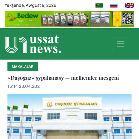
Ýekşenbe, Awgust 9, 2026
MAKALALAR
«Daşoguz» şypahanasy — melhemler mesgeni
15:14 23.04.2021