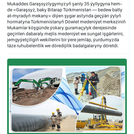
Mukaddes Garaşsyzlygymyzyň şanly 35 ýyllygyna hem-
de «Garaşsyz, baky Bitarap Türkmenistan — bedew batly
at-myradyň mekany» diýen şygar astynda geçýän ýylyň
hormatyna Türkmenistanyň Döwlet medeniýet merkeziniň
Mukamlar köşgünde ýokary guramaçylyk derejesinde
geçirilen dabaraly mejlis medeniýet we sungat işgärlerini,
jemgyýetçiligiň wekillerini bir ýere jemläp, ýurdumyzda
täze ruhubelentlik we döredijilik badalgalaryny döretdi.