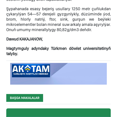
Şypahanada esasy bejeriş usullary 1250 metr çuňlukdan
çykarylýan 54—57 derejeli gyzgynlykly, düzüminde ýod,
brom, hlorly natriý, ftor, sink, gurşun we beýleki
mikroelementler bolan mineral suw arkaly amala aşyrylýar.
Onuň umumy minerallylygy 80,82g/dm3 deňdir.
Dawud KAKAJANOW,
Magtymguly adyndaky Türkmen döwlet uniwersitetinyň
talyby.
BAŞGA MAKALALAR