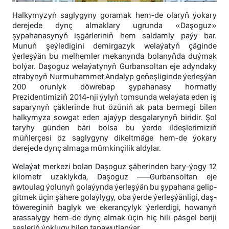
Halkymyzyň saglygyny goramak hem-de olaryň ýokary
derejede dynç almaklary ugrunda «Daşoguz»
şypahanasynyň işgärleriniň hem saldamly paýy bar.
Munuň şeýledigini demirgazyk welaýatyň çäginde
ýerleşýän bu melhemler mekanynda bolanyňda duýmak
bolýar. Daşoguz welaýatynyň Gurbansoltan eje adyndaky
etrabynyň Nurmuhammet Andalyp geňeşliginde ýerleşýän
200 orunlyk döwrebap şypahanasy hormatly
Prezidentimiziň 2014-nji ýylyň tomsunda welaýata eden iş
saparynyň çäklerinde hut özüniň ak pata bermegi bilen
halkymyza sowgat eden ajaýyp desgalarynyň biridir. Şol
taryhy günden bäri bolsa bu ýerde ildeşlerimiziň
müňlerçesi öz saglygyny dikeltmäge hem-de ýokary
derejede dynç almaga mümkinçilik aldylar.
Welaýat merkezi bolan Daşoguz şäherinden bary-ýogy 12
kilometr uzaklykda, Daşoguz —–Gurbansoltan eje
awtoulag ýolunyň golaýynda ýerleşýän bu şypahana gelip-
gitmek üçin şähere golaýlygy, oba ýerde ýerleşýänligi, daş-
töwereginiň baglyk we ekerançylyk ýerlerdigi, howanyň
arassalygy hem-de dynç almak üçin hiç hili päsgel beriji
sesleriň ýoklugy bilen tapawutlanýar.