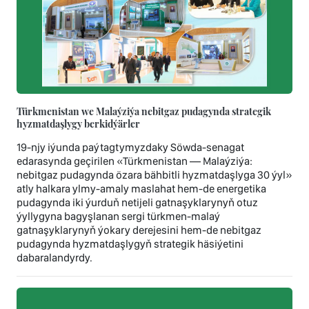
Türkmenistan we Malaýziýa nebitgaz pudagynda strategik
hyzmatdaşlygy berkidýärler
19-njy iýunda paýtagtymyzdaky Söwda-senagat
edarasynda geçirilen «Türkmenistan — Malaýziýa:
nebitgaz pudagynda özara bähbitli hyzmatdaşlyga 30 ýyl»
atly halkara ylmy-amaly maslahat hem-de energetika
pudagynda iki ýurduň netijeli gatnaşyklarynyň otuz
ýyllygyna bagyşlanan sergi türkmen-malaý
gatnaşyklarynyň ýokary derejesini hem-de nebitgaz
pudagynda hyzmatdaşlygyň strategik häsiýetini
dabaralandyrdy.