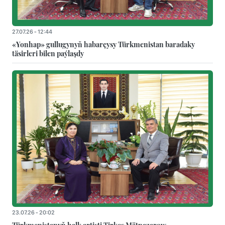
27.07.26 - 12:44
«Yonhap» gullugynyň habarçysy Türkmenistan baradaky
täsirleri bilen paýlaşdy
23.07.26 - 20:02