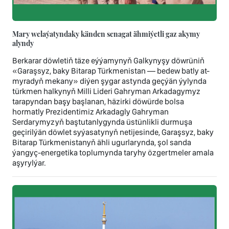
Mary welaýatyndaky känden senagat ähmiýetli gaz akymy
alyndy
Berkarar döwletiň täze eýýamynyň Galkynyşy döwrüniň
«Garaşsyz, baky Bitarap Türkmenistan — bedew batly at-
myradyň mekany» diýen şygar astynda geçýän ýylynda
türkmen halkynyň Milli Lideri Gahryman Arkadagymyz
tarapyndan başy başlanan, häzirki döwürde bolsa
hormatly Prezidentimiz Arkadagly Gahryman
Serdarymyzyň baştutanlygynda üstünlikli durmuşa
geçirilýän döwlet syýasatynyň netijesinde, Garaşsyz, baky
Bitarap Türkmenistanyň ähli ugurlarynda, şol sanda
ýangyç-energetika toplumynda taryhy özgertmeler amala
aşyrylýar.