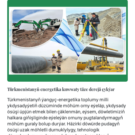
Türkmenistanyň energetika kuwwaty täze derejä çykýar
Türkmenistanyň ýangyç-energetika toplumy milli
ykdysadyýetiň düzüminde möhüm orny eýeläp, ykdysady
ösüşi üpjün etmek bilen çäklenmän, eýsem, döwletimiziň
halkara giňişliginde eýeleýän ornuny pugtalandyrmagyň
möhüm guraly bolup durýar. Häzirki döwürde pudagyň
ösüşi uzak möhletli durnuklylygy, tehnologik