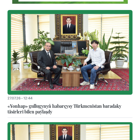
27.07.26 - 12:44
«Yonhap» gullugynyň habarçysy Türkmenistan baradaky
täsirleri bilen paýlaşdy