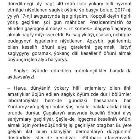
döredilmegi uly bagt. 40 müň ilata ýokary hilli hyzmat
etmäge niýetlenen saglyk öýüne ýolbaşçy bolup, 2017-nji
ýylyň 17-nji awgustynda işe girişdim. Köpçülikleýin tigirli
ýöriş geçirilen şol gün mähriban Prezidentimiziň öz
elinden gaýragoýulmasyz «Tiz kömek» ulagynyň açaryny
almak bagty miýesser etdi. Bu saglyk öýi, esasan, nebitgaz
pudagynyň işgärlerine niýetlenen. Agzybir işgärlerimiz
bilen keseliň öňüni alyş çärelerini geçirmek, ilatyň
saglygyny goramak, ýokanç däl keselleriň öňüni almak
boýunça işleri alyp barýarys.
– Saglyk öýünde döredilen mümkinçilikler barada-da
aýdaýsaňyz!
– Hawa, dünýäniň ýokary hilli enjamlary bilen ähli
amatlyklar üpjün edilen saglyk öýümizde dürli bölümler,
laboratoriýalar hem-de gündizki hassahana bar.
Ýurdumyzyň geljegi bolan ýaş nesiller hakda alada ilkinji
orunda durýar. Çagalaryň arasynda keseliň öňüni alyş
sanjymlary geçirilýär. Şeýle-de, içgeçme keseliniň öňüni
almak üçin ýörite düşündiriş işi geçirilýän otag bar. Bu ýere
gelýän ilat bilen ulanylýan dermanlaryň düzgüniniň
düşündiriş işleri-de geçirilýär. «Fitobar» otagymyzda