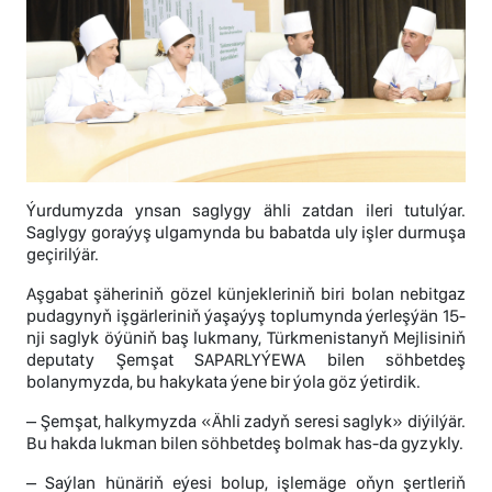
Ýurdumyzda ynsan saglygy ähli zatdan ileri tutulýar.
Saglygy goraýyş ulgamynda bu babatda uly işler durmuşa
geçirilýär.
Aşgabat şäheriniň gözel künjekleriniň biri bolan nebitgaz
pudagynyň işgärleriniň ýaşaýyş toplumynda ýerleşýän 15-
nji saglyk öýüniň baş lukmany, Türkmenistanyň Mejlisiniň
deputaty Şemşat SAPARLYÝEWA bilen söhbetdeş
bolanymyzda, bu hakykata ýene bir ýola göz ýetirdik.
– Şemşat, halkymyzda «Ähli zadyň seresi saglyk» diýilýär.
Bu hakda lukman bilen söhbetdeş bolmak has-da gyzykly.
– Saýlan hünäriň eýesi bolup, işlemäge oňyn şertleriň