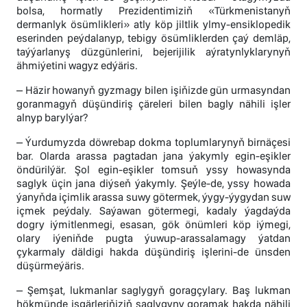
bolsa, hormatly Prezidentimiziň «Türkmenistanyň
dermanlyk ösümlikleri» atly köp jiltlik ylmy-ensiklopedik
eserinden peýdalanyp, tebigy ösümliklerden çaý demläp,
taýýarlanyş düzgünlerini, bejerijilik aýratynlyklarynyň
ähmiýetini wagyz edýäris.
– Häzir howanyň gyzmagy bilen işiňizde gün urmasyndan
goranmagyň düşündiriş çäreleri bilen bagly nähili işler
alnyp barylýar?
– Ýurdumyzda döwrebap dokma toplumlarynyň birnäçesi
bar. Olarda arassa pagtadan jana ýakymly egin-eşikler
öndürilýär. Şol egin-eşikler tomsuň yssy howasynda
saglyk üçin jana diýseň ýakymly. Şeýle-de, yssy howada
ýanyňda içimlik arassa suwy götermek, ýygy-ýygydan suw
içmek peýdaly. Saýawan götermegi, kadaly ýagdaýda
dogry iýmitlenmegi, esasan, gök önümleri köp iýmegi,
olary iýeniňde pugta ýuwup-arassalamagy ýatdan
çykarmaly däldigi hakda düşündiriş işlerini-de ünsden
düşürmeýäris.
– Şemşat, lukmanlar saglygyň goragçylary. Baş lukman
hökmünde işgärleriňiziň saglygyny goramak hakda nähili