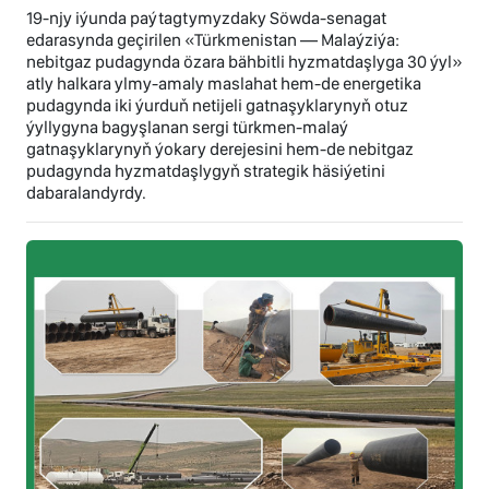
19-njy iýunda paýtagtymyzdaky Söwda-senagat
edarasynda geçirilen «Türkmenistan — Malaýziýa:
nebitgaz pudagynda özara bähbitli hyzmatdaşlyga 30 ýyl»
atly halkara ylmy-amaly maslahat hem-de energetika
pudagynda iki ýurduň netijeli gatnaşyklarynyň otuz
ýyllygyna bagyşlanan sergi türkmen-malaý
gatnaşyklarynyň ýokary derejesini hem-de nebitgaz
pudagynda hyzmatdaşlygyň strategik häsiýetini
dabaralandyrdy.