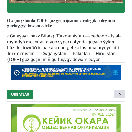
Owganystanda TOPH gaz geçirijisiniň strategik böleginiň
gurluşygy dowam edýär
«Garaşsyz, baky Bitarap Türkmenistan — bedew batly at-
myradyň mekany» diýen şygar astynda geçýän ýylda
häzirki döwrüň iri halkara energetika taslamalarynyň biri —
Türkmenistan — Owganystan — Pakistan —Hindistan
(TOPH) gaz geçirijiniň gurluşygy dowam edýär.
USSATLAR