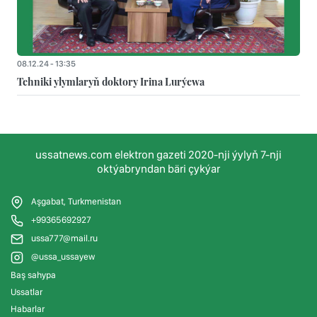
08.12.24 - 13:35
Tehniki ylymlaryň doktory Irina Lurýewa
ussatnews.com elektron gazeti 2020-nji ýylyň 7-nji
oktýabryndan bäri çykýar
Aşgabat, Turkmenistan
+99365692927
ussa777@mail.ru
@ussa_ussayew
Baş sahypa
Ussatlar
Habarlar