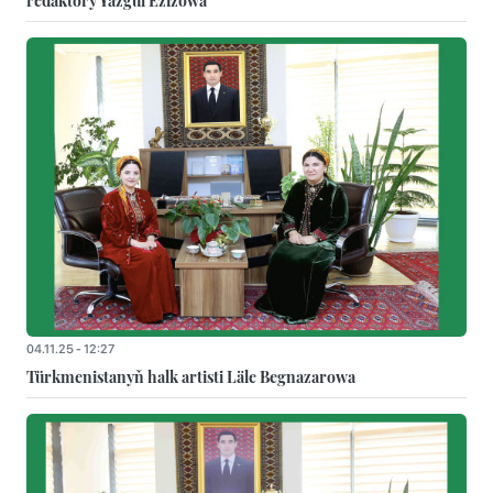
redaktory Ýazgül Ezizowa
04.11.25 - 12:27
Türkmenistanyň halk artisti Läle Begnazarowa