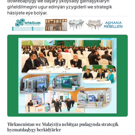
döwrebaplygy we daşary ykdysady gatnaşyklaryň
giňeldilmegini ugur edinýän yzygiderli we strategik
häsiýete eýe bolýar.
Türkmenistan we Malaýziýa nebitgaz pudagynda strategik
hyzmatdaşlygy berkidýärler