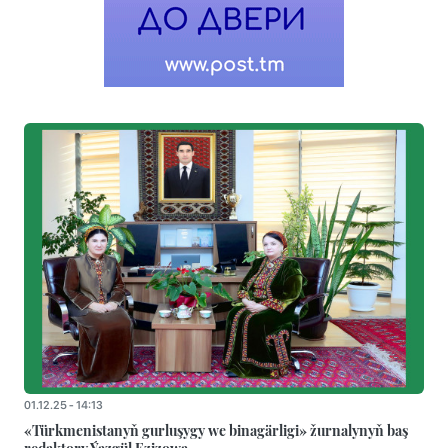
01.12.25 - 14:13
«Türkmenistanyň gurluşygy we binagärligi» žurnalynyň baş