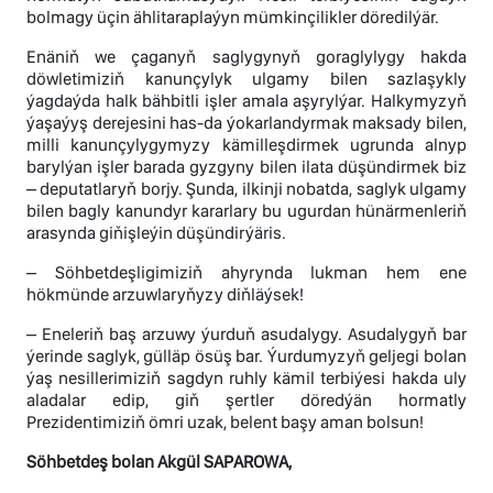
bolmagy üçin ählitaraplaýyn mümkinçilikler döredilýär.
Enäniň we çaganyň saglygynyň goraglylygy hakda
döwletimiziň kanunçylyk ulgamy bilen sazlaşykly
ýagdaýda halk bähbitli işler amala aşyrylýar. Halkymyzyň
ýaşaýyş derejesini has-da ýokarlandyrmak maksady bilen,
milli kanunçylygymyzy kämilleşdirmek ugrunda alnyp
barylýan işler barada gyzgyny bilen ilata düşündirmek biz
– deputatlaryň borjy. Şunda, ilkinji nobatda, saglyk ulgamy
bilen bagly kanundyr kararlary bu ugurdan hünärmenleriň
arasynda giňişleýin düşündirýäris.
– Söhbetdeşligimiziň ahyrynda lukman hem ene
hökmünde arzuwlaryňyzy diňläýsek!
– Eneleriň baş arzuwy ýurduň asudalygy. Asudalygyň bar
ýerinde saglyk, gülläp ösüş bar. Ýurdumyzyň geljegi bolan
ýaş nesillerimiziň sagdyn ruhly kämil terbiýesi hakda uly
aladalar edip, giň şertler döredýän hormatly
Prezidentimiziň ömri uzak, belent başy aman bolsun!
Söhbetdeş bolan Akgül SAPAROWA,