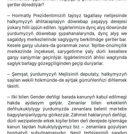
şertler döredilýär?
– Hormatly Prezidentimiziň taýsyz tagallasy netijesinde
halkymyzyň ählitaraplaýyn döwrebap ýaşaýyş derejesi
ýokary hilli üpjün edilen. Işgärlerimize dynç alyş döwründe
ýurdumyzyň döwrebap şypahanalarynda, dynç alyş we
sagaldyş merkezlerinde saglygyny berkitmäge şertler bar.
Kesele garşy ululara-da goranmak zerur. Tejribe-önümçilik
merkezinde inçekesel, sarygetirme ýaly dürli kesellere
garşy sanjymlar geçirilýär. Işgärlerimiziň ählisi wagtynda
saglyk barlagy gözegçiliginden geçip durýarlar.
– Şemşat, ýurdumyzyň Mejlisiniň deputaty, halkymyzyň
saýlan wekili hökmünde-de aýtjak gürrüňleriňizi diňlemek
täsirli.
– Ilki bilen Gender deňligi barada kanunyň kabul edilmegi
hakda aýdasym gelýär. Zenanlar bilen erkekleriň
deňhukuklylygy ýurdumyzda zenanlara belent mertebe
bagyşlanýanlygyny görkezýär. Zähmet haklarynyň deňligi,
dürli wezipelerde erkek kişiler bilen deň derejede işlemäge
kanun taýdan hukuklylygymyz biz – zenanlara goýulýan
hormatyň subutnamasydyr. Nesil terbiýesiniň sagdyn