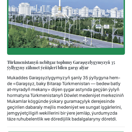
Türkmenistanyň nebitgaz toplumy Garaşsyzlygymyzyň 35
ýyllygyny zähmet ýeňişleri bilen garşy alýar
Mukaddes Garaşsyzlygymyzyň şanly 35 ýyllygyna hem-
de «Garaşsyz, baky Bitarap Türkmenistan — bedew batly
at-myradyň mekany» diýen şygar astynda geçýän ýylyň
hormatyna Türkmenistanyň Döwlet medeniýet merkeziniň
Mukamlar köşgünde ýokary guramaçylyk derejesinde
geçirilen dabaraly mejlis medeniýet we sungat işgärlerini,
jemgyýetçiligiň wekillerini bir ýere jemläp, ýurdumyzda
täze ruhubelentlik we döredijilik badalgalaryny döretdi.