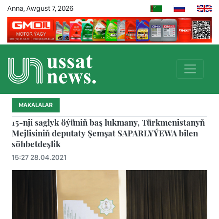
Anna, Awgust 7, 2026
MAKALALAR
15-nji saglyk öýüniň baş lukmany, Türkmenistanyň
Mejlisiniň deputaty Şemşat SAPARLYÝEWA bilen
söhbetdeşlik
15:27 28.04.2021