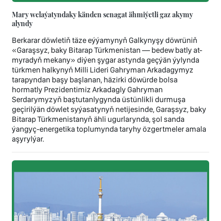
Mary welaýatyndaky känden senagat ähmiýetli gaz akymy
alyndy
Berkarar döwletiň täze eýýamynyň Galkynyşy döwrüniň
«Garaşsyz, baky Bitarap Türkmenistan — bedew batly at-
myradyň mekany» diýen şygar astynda geçýän ýylynda
türkmen halkynyň Milli Lideri Gahryman Arkadagymyz
tarapyndan başy başlanan, häzirki döwürde bolsa
hormatly Prezidentimiz Arkadagly Gahryman
Serdarymyzyň baştutanlygynda üstünlikli durmuşa
geçirilýän döwlet syýasatynyň netijesinde, Garaşsyz, baky
Bitarap Türkmenistanyň ähli ugurlarynda, şol sanda
ýangyç-energetika toplumynda taryhy özgertmeler amala
aşyrylýar.