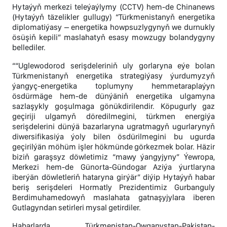
Hytaýyň merkezi teleýaýlymy (CCTV) hem-de Chinanews
(Hytaýyň täzelikler gullugy) “Türkmenistanyň energetika
diplomatiýasy – energetika howpsuzlygynyň we durnukly
ösüşiň kepili” maslahatyň esasy mowzugy bolandygyny
bellediler.
““Uglewodorod serişdeleriniň uly gorlaryna eýe bolan
Türkmenistanyň energetika strategiýasy ýurdumyzyň
ýangyç-energetika toplumyny hemmetaraplaýyn
ösdürmäge hem-de dünýäniň energetika ulgamyna
sazlaşykly goşulmaga gönükdirilendir. Köpugurly gaz
geçiriji ulgamyň döredilmegini, türkmen energiýa
serişdelerini dünýä bazarlaryna ugratmagyň ugurlarynyň
diwersifikasiýa ýoly bilen ösdürilmegini bu ugurda
geçirilýän möhüm işler hökmünde görkezmek bolar. Häzir
biziň garaşsyz döwletimiz “mawy ýangyjyny” Ýewropa,
Merkezi hem-de Günorta-Gündogar Aziýa ýurtlaryna
iberýän döwletleriň hataryna girýär” diýip Hytaýyň habar
beriş serişdeleri Hormatly Prezidentimiz Gurbanguly
Berdimuhamedowyň maslahata gatnaşyjylara iberen
Gutlagyndan setirleri mysal getirdiler.
Habarlarda Türkmenistan-Owganystan-Pakistan-