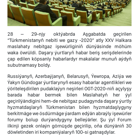
28 – 29-njy oktýabrda Aşgabatda geçirilen
“Türkmenistanyň nebiti we gazy -2020” atly XXV Halkara
maslahaty nebitgaz işewürliginiň dünýäsinde möhüm
waka öwrüldi. Daşary ýurtlaryň habar beriş serişdelerinde
çap edilen köpsanly habarlardyr makalalar munuň aýdyň
subutnamasy boldy.
Russiýanyň, Azerbaýjanyň, Belarusyň, Ýewropa, Aziýa we
Ýakyn Gündogar ýurtlarynyň esasy habarlar agentlikleri we
ýöriteleşdirilen pudaklaýyn neşirleri OGT-2020-niň açylyşy
barada habar bermek bilen Maslahatyň her ýyl
geçirilýändigini hem-de nebitgaz pudagynda daşary ýurtly
hyzmatdaşlaryň Türkmenistan bilen hyzmatdaşlygyny
berkitmäge we ösdürmäge ýardam edýän abraýly işewürler
forumy bolup durýandygyny belleýärler. Şu ýyl Forum
ilkinji gezek onlaýn görnüşde geçirilip, oňa dünýäniň 30
döwletinden iri kompaniýalaryň 100-si gatnaşdylar.