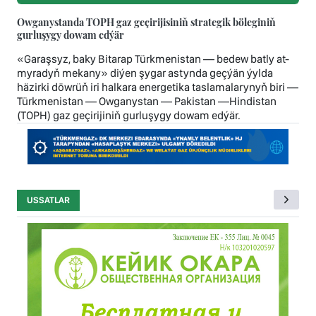
Owganystanda TOPH gaz geçirijisiniň strategik böleginiň
gurluşygy dowam edýär
«Garaşsyz, baky Bitarap Türkmenistan — bedew batly at-
myradyň mekany» diýen şygar astynda geçýän ýylda
häzirki döwrüň iri halkara energetika taslamalarynyň biri —
Türkmenistan — Owganystan — Pakistan —Hindistan
(TOPH) gaz geçirijiniň gurluşygy dowam edýär.
USSATLAR