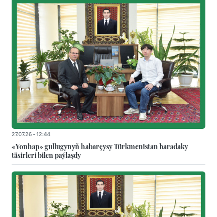
27.07.26 - 12:44
«Yonhap» gullugynyň habarçysy Türkmenistan baradaky
täsirleri bilen paýlaşdy