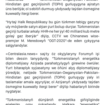
Hindistan gaz geçirijisiniň (TOPH) gurluşygyna aýratyn
üns berilýär, ol sebitiň durmuş-ykdysady taýdan ösmegine
kuwwatly itergi berer.
“Hytaý Halk Respublikasy bu gün türkmen tebigy gazyny
uly möçberde satyn alýan ýurt bolup durýar. Türkmenistan
geçiriji turbalar arkaly HHR-ne her ýyl 40 milliard kub metre
golaý gaz iberýär” diýip, CCTV we Chinanews wise-
premýer M. Meredowyň “OGT-2020”-de eden çykyşyna
salgylandylar.
«Сentralasia.news» saýty öz okyjylaryny Forumyň işi
bilen dessin tanyşdyrdy. “Türkmenistanyň energetika
diplomatiýasy Aziýada parahatçylygyň girewine öwrüler.
Ýurt bitaraplyk syýasatyny we öňüni alyş diplomatiýasy
ýöredýär, netijede Türkmenistan-Owganystan-Pakistan-
Hindistan gaz geçirijisiniň (TOPH) gurluşygy ýaly iri
taslamalar amala aşyrylýar, ol Aziýanyň ykdysady taýdan
ösmegine kuwwatly itergi berer” diýlip habarlaryň birinde
nygtalýar.
“Türkmenistanyň dünýäniň energetika giňişliginde
eýeleýän orny ýokarlandy. Halkara “energetika”