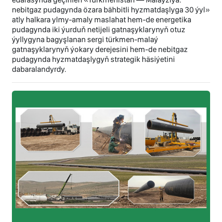
nebitgaz pudagynda özara bähbitli hyzmatdaşlyga 30 ýyl»
atly halkara ylmy-amaly maslahat hem-de energetika
pudagynda iki ýurduň netijeli gatnaşyklarynyň otuz
ýyllygyna bagyşlanan sergi türkmen-malaý
gatnaşyklarynyň ýokary derejesini hem-de nebitgaz
pudagynda hyzmatdaşlygyň strategik häsiýetini
dabaralandyrdy.