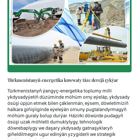
Türkmenistanyň energetika kuwwaty täze derejä çykýar
Türkmenistanyň ýangyç-energetika toplumy milli
ykdysadyýetiň düzüminde möhüm orny eýeläp, ykdysady
ösüşi üpjün etmek bilen çäklenmän, eýsem, döwletimiziň
halkara giňişliginde eýeleýän ornuny pugtalandyrmagyň
möhüm guraly bolup durýar. Häzirki döwürde pudagyň
ösüşi uzak möhletli durnuklylygy, tehnologik
döwrebaplygy we daşary ykdysady gatnaşyklaryň
giňeldilmegini ugur edinýän yzygiderli we strategik