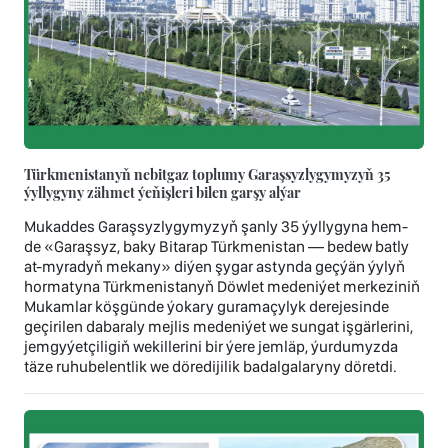
Türkmenistanyň nebitgaz toplumy Garaşsyzlygymyzyň 35
ýyllygyny zähmet ýeňişleri bilen garşy alýar
Mukaddes Garaşsyzlygymyzyň şanly 35 ýyllygyna hem-
de «Garaşsyz, baky Bitarap Türkmenistan — bedew batly
at-myradyň mekany» diýen şygar astynda geçýän ýylyň
hormatyna Türkmenistanyň Döwlet medeniýet merkeziniň
Mukamlar köşgünde ýokary guramaçylyk derejesinde
geçirilen dabaraly mejlis medeniýet we sungat işgärlerini,
jemgyýetçiligiň wekillerini bir ýere jemläp, ýurdumyzda
täze ruhubelentlik we döredijilik badalgalaryny döretdi.