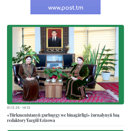
01.12.25 - 14:13
«Türkmenistanyň gurluşygy we binagärligi» žurnalynyň baş
redaktory Ýazgül Ezizowa