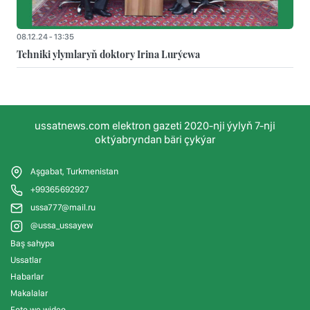
08.12.24 - 13:35
Tehniki ylymlaryň doktory Irina Lurýewa
ussatnews.com elektron gazeti 2020-nji ýylyň 7-nji
oktýabryndan bäri çykýar
Aşgabat, Turkmenistan
+99365692927
ussa777@mail.ru
@ussa_ussayew
Baş sahypa
Ussatlar
Habarlar
Makalalar
Foto we wideo