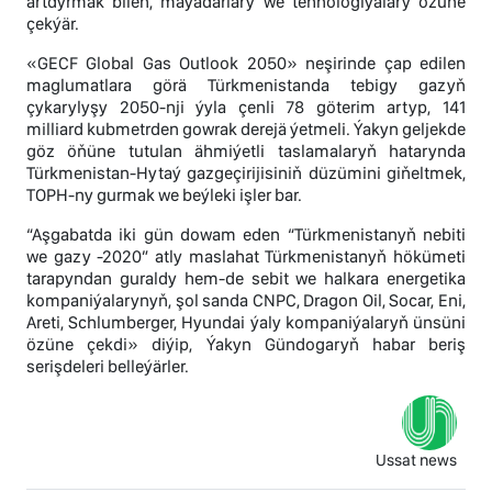
artdyrmak bilen, maýadarlary we tehnologiýalary özüne
çekýär.
«GECF Global Gas Outlook 2050» neşirinde çap edilen
maglumatlara görä Türkmenistanda tebigy gazyň
çykarylyşy 2050-nji ýyla çenli 78 göterim artyp, 141
milliard kubmetrden gowrak derejä ýetmeli. Ýakyn geljekde
göz öňüne tutulan ähmiýetli taslamalaryň hatarynda
Türkmenistan-Hytaý gazgeçirijisiniň düzümini giňeltmek,
TOPH-ny gurmak we beýleki işler bar.
“Aşgabatda iki gün dowam eden “Türkmenistanyň nebiti
we gazy -2020” atly maslahat Türkmenistanyň hökümeti
tarapyndan guraldy hem-de sebit we halkara energetika
kompaniýalarynyň, şol sanda CNPC, Dragon Oil, Socar, Eni,
Areti, Schlumberger, Hyundai ýaly kompaniýalaryň ünsüni
özüne çekdi» diýip, Ýakyn Gündogaryň habar beriş
serişdeleri belleýärler.
Ussat news