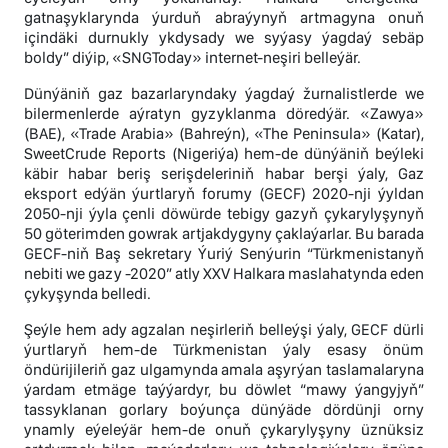
gatnaşyklarynda ýurduň abraýynyň artmagyna onuň
içindäki durnukly ykdysady we syýasy ýagdaý sebäp
boldy” diýip, «SNGToday» internet-neşiri belleýär.
Dünýäniň gaz bazarlaryndaky ýagdaý žurnalistlerde we
bilermenlerde aýratyn gyzyklanma döredýär. «Zawya»
(BAE), «Trade Arabia» (Bahreýn), «The Peninsula» (Kаtar),
SweetCrude Reports (Nigeriýa) hem-de dünýäniň beýleki
käbir habar beriş serişdeleriniň habar berşi ýaly, Gaz
eksport edýän ýurtlaryň forumy (GECF) 2020-nji ýyldan
2050-nji ýyla çenli döwürde tebigy gazyň çykarylyşynyň
50 göterimden gowrak artjakdygyny çaklaýarlar. Bu barada
GECF-niň Baş sekretary Ýuriý Senýurin “Türkmenistanyň
nebiti we gazy -2020” atly XXV Halkara maslahatynda eden
çykyşynda belledi.
Şeýle hem ady agzalan neşirleriň belleýşi ýaly, GECF dürli
ýurtlaryň hem-de Türkmenistan ýaly esasy önüm
öndürijileriň gaz ulgamynda amala aşyrýan taslamalaryna
ýardam etmäge taýýardyr, bu döwlet “mawy ýangyjyň”
tassyklanan gorlary boýunça dünýäde dördünji orny
ynamly eýeleýär hem-de onuň çykarylyşyny üznüksiz