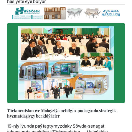
häsiýete eýe bolýar.
Türkmenistan we Malaýziýa nebitgaz pudagynda strategik
hyzmatdaşlygy berkidýärler
19-njy iýunda paýtagtymyzdaky Söwda-senagat
edarasynda geçirilen «Türkmenistan — Malaýziýa: