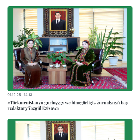
01.12.25 - 14:13
«Türkmenistanyň gurluşygy we binagärligi» žurnalynyň baş
redaktory Ýazgül Ezizowa