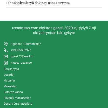
Tehniki ylymlaryň doktory Irina Lurýewa
ussatnews.com elektron gazeti 2020-nji ýylyň 7-nji
oktýabryndan bäri çykýar
Aşgabat, Turkmenistan
+99365692927
ussa777@mail.ru
@ussa_ussayew
Baş sahypa
Ussatlar
Habarlar
Makalalar
Foto we wideo
Peýdaly maslahatlar
Daşary ýurt habarlary