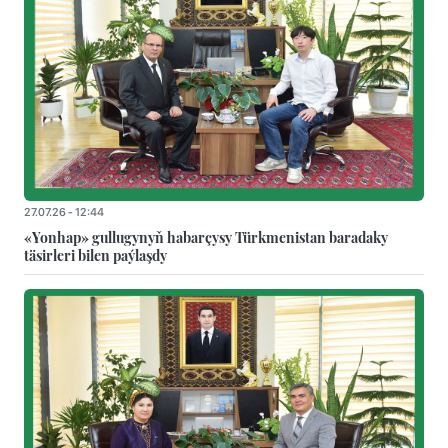
27.07.26 - 12:44
«Yonhap» gullugynyň habarçysy Türkmenistan baradaky
täsirleri bilen paýlaşdy