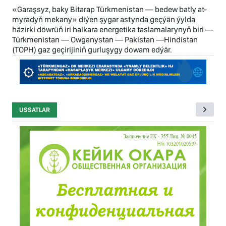
«Garaşsyz, baky Bitarap Türkmenistan — bedew batly at-
myradyň mekany» diýen şygar astynda geçýän ýylda
häzirki döwrüň iri halkara energetika taslamalarynyň biri —
Türkmenistan — Owganystan — Pakistan —Hindistan
(TOPH) gaz geçirijiniň gurluşygy dowam edýär.
USSATLAR