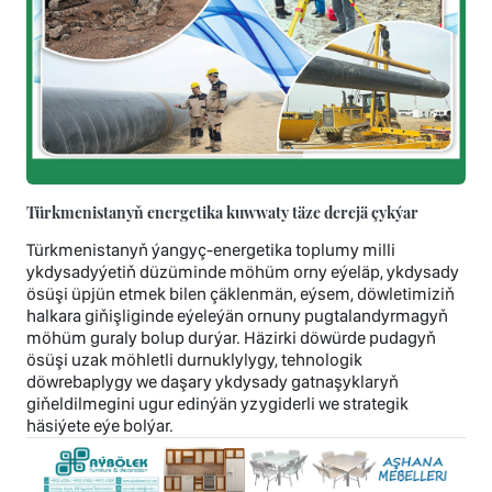
Türkmenistanyň energetika kuwwaty täze derejä çykýar
Türkmenistanyň ýangyç-energetika toplumy milli
ykdysadyýetiň düzüminde möhüm orny eýeläp, ykdysady
ösüşi üpjün etmek bilen çäklenmän, eýsem, döwletimiziň
halkara giňişliginde eýeleýän ornuny pugtalandyrmagyň
möhüm guraly bolup durýar. Häzirki döwürde pudagyň
ösüşi uzak möhletli durnuklylygy, tehnologik
döwrebaplygy we daşary ykdysady gatnaşyklaryň
giňeldilmegini ugur edinýän yzygiderli we strategik
häsiýete eýe bolýar.