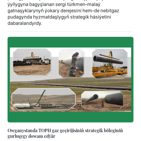
ýyllygyna bagyşlanan sergi türkmen-malaý
gatnaşyklarynyň ýokary derejesini hem-de nebitgaz
pudagynda hyzmatdaşlygyň strategik häsiýetini
dabaralandyrdy.
Owganystanda TOPH gaz geçirijisiniň strategik böleginiň
gurluşygy dowam edýär