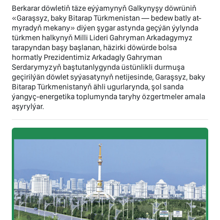
Berkarar döwletiň täze eýýamynyň Galkynyşy döwrüniň
«Garaşsyz, baky Bitarap Türkmenistan — bedew batly at-
myradyň mekany» diýen şygar astynda geçýän ýylynda
türkmen halkynyň Milli Lideri Gahryman Arkadagymyz
tarapyndan başy başlanan, häzirki döwürde bolsa
hormatly Prezidentimiz Arkadagly Gahryman
Serdarymyzyň baştutanlygynda üstünlikli durmuşa
geçirilýän döwlet syýasatynyň netijesinde, Garaşsyz, baky
Bitarap Türkmenistanyň ähli ugurlarynda, şol sanda
ýangyç-energetika toplumynda taryhy özgertmeler amala
aşyrylýar.