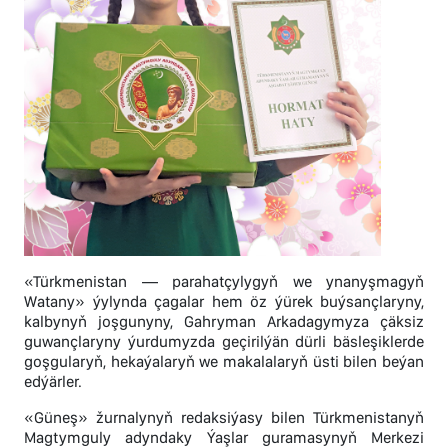
«Türkmenistan — parahatçylygyň we ynanyşmagyň
Watany» ýylynda çagalar hem öz ýürek buýsançlaryny,
kalbynyň joşgunyny, Gahryman Arkadagymyza çäksiz
guwançlaryny ýurdumyzda geçirilýän dürli bäsleşiklerde
goşgularyň, hekaýalaryň we makalalaryň üsti bilen beýan
edýärler.
«Güneş» žurnalynyň redaksiýasy bilen Türkmenistanyň
Magtymguly adyndaky Ýaşlar guramasynyň Merkezi