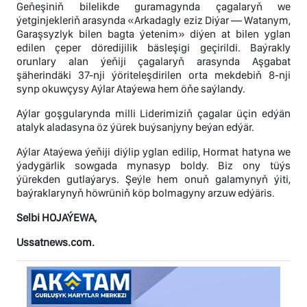
Geňeşiniň bilelikde guramagynda çagalaryň we
ýetginjekleriň arasynda «Arkadagly eziz Diýar — Watanym,
Garaşsyzlyk bilen bagta ýetenim» diýen at bilen yglan
edilen çeper döredijilik bäsleşigi geçirildi. Baýrakly
orunlary alan ýeňiji çagalaryň arasynda Aşgabat
şäherindäki 37-nji ýöriteleşdirilen orta mekdebiň 8-nji
synp okuwçysy Aýlar Ataýewa hem öňe saýlandy.
Aýlar goşgularynda milli Liderimiziň çagalar üçin edýän
atalyk aladasyna öz ýürek buýsanjyny beýan edýär.
Aýlar Ataýewa ýeňiji diýlip yglan edilip, Hormat hatyna we
ýadygärlik sowgada mynasyp boldy. Biz ony tüýs
ýürekden gutlaýarys. Şeýle hem onuň galamynyň ýiti,
baýraklarynyň höwrüniň köp bolmagyny arzuw edýäris.
Selbi HOJAÝEWA,
Ussatnews.com.