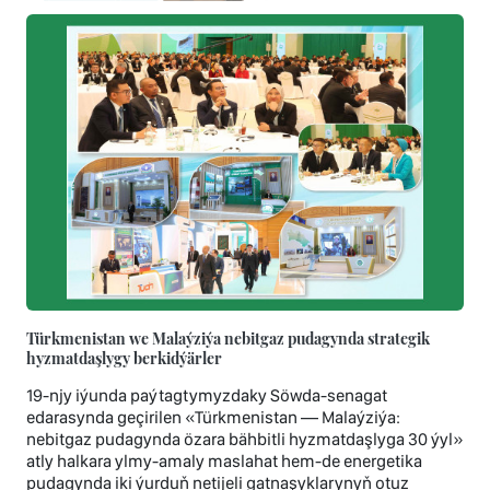
Türkmenistan we Malaýziýa nebitgaz pudagynda strategik
hyzmatdaşlygy berkidýärler
19-njy iýunda paýtagtymyzdaky Söwda-senagat
edarasynda geçirilen «Türkmenistan — Malaýziýa:
nebitgaz pudagynda özara bähbitli hyzmatdaşlyga 30 ýyl»
atly halkara ylmy-amaly maslahat hem-de energetika
pudagynda iki ýurduň netijeli gatnaşyklarynyň otuz