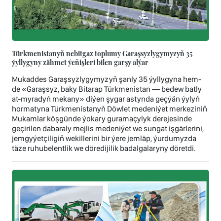
Türkmenistanyň nebitgaz toplumy Garaşsyzlygymyzyň 35
ýyllygyny zähmet ýeňişleri bilen garşy alýar
Mukaddes Garaşsyzlygymyzyň şanly 35 ýyllygyna hem-
de «Garaşsyz, baky Bitarap Türkmenistan — bedew batly
at-myradyň mekany» diýen şygar astynda geçýän ýylyň
hormatyna Türkmenistanyň Döwlet medeniýet merkeziniň
Mukamlar köşgünde ýokary guramaçylyk derejesinde
geçirilen dabaraly mejlis medeniýet we sungat işgärlerini,
jemgyýetçiligiň wekillerini bir ýere jemläp, ýurdumyzda
täze ruhubelentlik we döredijilik badalgalaryny döretdi.