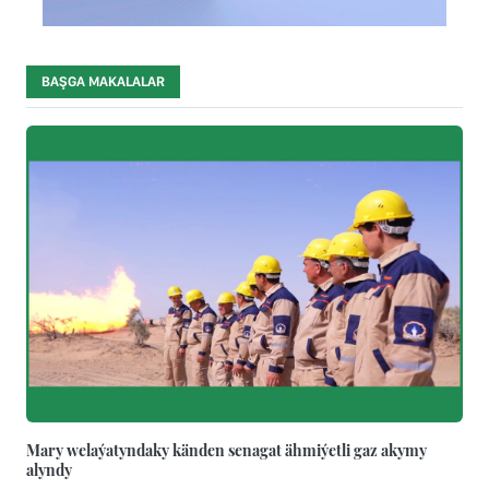
BAŞGA MAKALALAR
Mary welaýatyndaky känden senagat ähmiýetli gaz akymy
alyndy