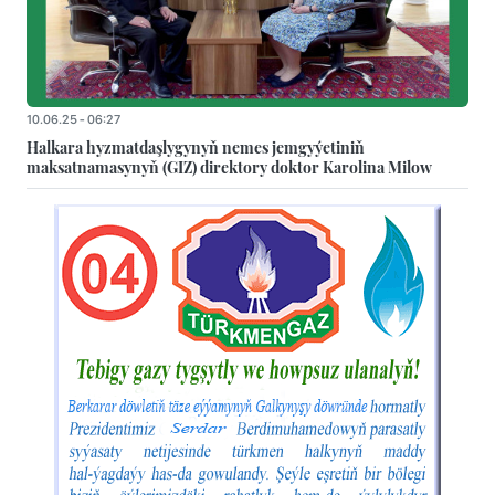
10.06.25 - 06:27
Halkara hyzmatdaşlygynyň nemes jemgyýetiniň
maksatnamasynyň (GIZ) direktory doktor Karolina Milow