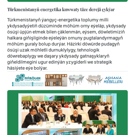
Türkmenistanyň energetika kuwwaty täze derejä çykýar
Türkmenistanyň ýangyç-energetika toplumy milli
ykdysadyýetiň düzüminde möhüm orny eýeläp, ykdysady
ösüşi üpjün etmek bilen çäklenmän, eýsem, döwletimiziň
halkara giňişliginde eýeleýän ornuny pugtalandyrmagyň
möhüm guraly bolup durýar. Häzirki döwürde pudagyň
ösüşi uzak möhletli durnuklylygy, tehnologik
döwrebaplygy we daşary ykdysady gatnaşyklaryň
giňeldilmegini ugur edinýän yzygiderli we strategik
häsiýete eýe bolýar.