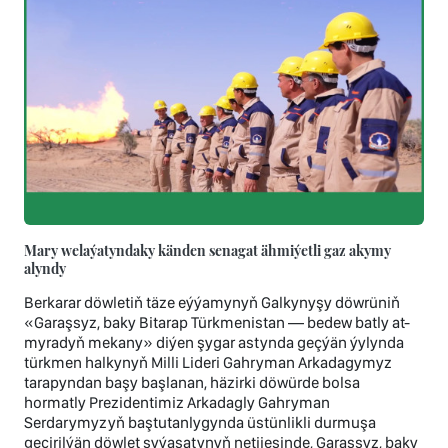
Mary welaýatyndaky känden senagat ähmiýetli gaz akymy
alyndy
Berkarar döwletiň täze eýýamynyň Galkynyşy döwrüniň
«Garaşsyz, baky Bitarap Türkmenistan — bedew batly at-
myradyň mekany» diýen şygar astynda geçýän ýylynda
türkmen halkynyň Milli Lideri Gahryman Arkadagymyz
tarapyndan başy başlanan, häzirki döwürde bolsa
hormatly Prezidentimiz Arkadagly Gahryman
Serdarymyzyň baştutanlygynda üstünlikli durmuşa
geçirilýän döwlet syýasatynyň netijesinde, Garaşsyz, baky