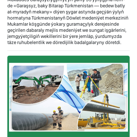
de «Garaşsyz, baky Bitarap Türkmenistan — bedew batly
at-myradyň mekany» diýen şygar astynda geçýän ýylyň
hormatyna Türkmenistanyň Döwlet medeniýet merkeziniň
Mukamlar köşgünde ýokary guramaçylyk derejesinde
geçirilen dabaraly mejlis medeniýet we sungat işgärlerini,
jemgyýetçiligiň wekillerini bir ýere jemläp, ýurdumyzda
täze ruhubelentlik we döredijilik badalgalaryny döretdi.