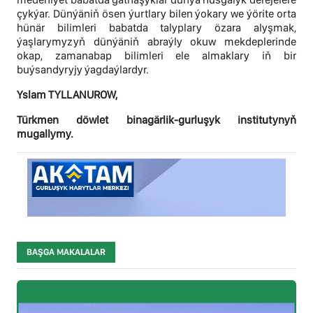
çykýar. Dünýäniň ösen ýurtlary bilen ýokary we ýörite orta
hünär bilimleri babatda talyplary özara alyşmak,
ýaşlarymyzyň dünýäniň abraýly okuw mekdeplerinde
okap, zamanabap bilimleri ele almaklary iň bir
buýsandyryjy ýagdaýlardyr.
Yslam TYLLANUROW,
Türkmen döwlet binagärlik-gurluşyk institutynyň
mugallymy.
BAŞGA MAKALALAR