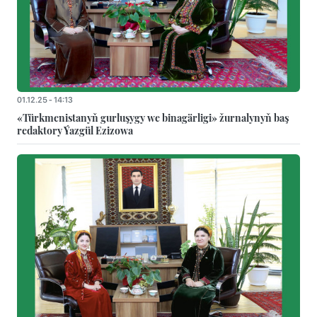
01.12.25 - 14:13
«Türkmenistanyň gurluşygy we binagärligi» žurnalynyň baş
redaktory Ýazgül Ezizowa