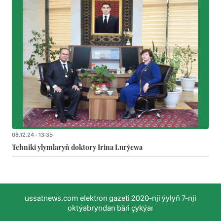
08.12.24 - 13:35
Tehniki ylymlaryň doktory Irina Lurýewa
ussatnews.com elektron gazeti 2020-nji ýylyň 7-nji
oktýabryndan bäri çykýar