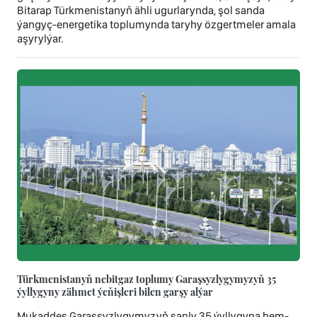
Bitarap Türkmenistanyň ähli ugurlarynda, şol sanda
ýangyç-energetika toplumynda taryhy özgertmeler amala
aşyrylýar.
Türkmenistanyň nebitgaz toplumy Garaşsyzlygymyzyň 35
ýyllygyny zähmet ýeňişleri bilen garşy alýar
Mukaddes Garaşsyzlygymyzyň şanly 35 ýyllygyna hem-