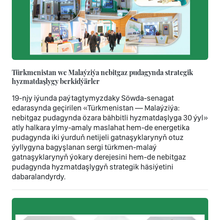
Türkmenistan we Malaýziýa nebitgaz pudagynda strategik
hyzmatdaşlygy berkidýärler
19-njy iýunda paýtagtymyzdaky Söwda-senagat
edarasynda geçirilen «Türkmenistan — Malaýziýa:
nebitgaz pudagynda özara bähbitli hyzmatdaşlyga 30 ýyl»
atly halkara ylmy-amaly maslahat hem-de energetika
pudagynda iki ýurduň netijeli gatnaşyklarynyň otuz
ýyllygyna bagyşlanan sergi türkmen-malaý
gatnaşyklarynyň ýokary derejesini hem-de nebitgaz
pudagynda hyzmatdaşlygyň strategik häsiýetini
dabaralandyrdy.