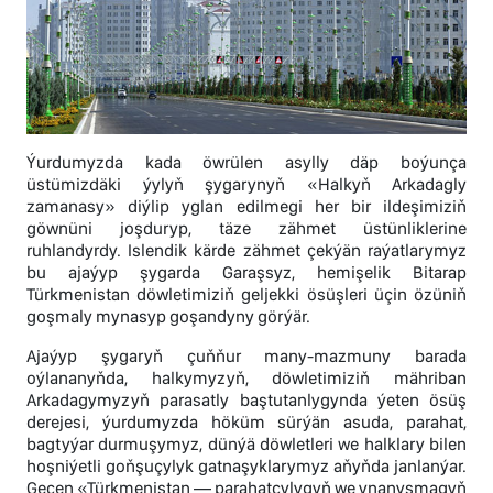
Ýurdumyzda kada öwrülen asylly däp boýunça
üstümizdäki ýylyň şygarynyň «Halkyň Arkadagly
zamanasy» diýlip yglan edilmegi her bir ildeşimiziň
göwnüni joşduryp, täze zähmet üstünliklerine
ruhlandyrdy. Islendik kärde zähmet çekýän raýatlarymyz
bu ajaýyp şygarda Garaşsyz, hemişelik Bitarap
Türkmenistan döwletimiziň geljekki ösüşleri üçin özüniň
goşmaly mynasyp goşandyny görýär.
Ajaýyp şygaryň çuňňur many-mazmuny barada
oýlananyňda, halkymyzyň, döwletimiziň mähriban
Arkadagymyzyň parasatly baştutanlygynda ýeten ösüş
derejesi, ýurdumyzda höküm sürýän asuda, parahat,
bagtyýar durmuşymyz, dünýä döwletleri we halklary bilen
hoşniýetli goňşuçylyk gatnaşyklarymyz aňyňda janlanýar.
Geçen «Türkmenistan — parahatçylygyň we ynanyşmagyň