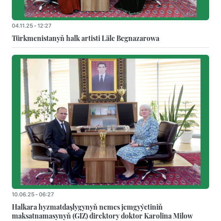
04.11.25 - 12:27
Türkmenistanyň halk artisti Läle Begnazarowa
10.06.25 - 06:27
Halkara hyzmatdaşlygynyň nemes jemgyýetiniň
maksatnamasynyň (GIZ) direktory doktor Karolina Milow