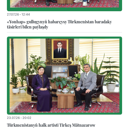
27.07.26 - 12:44
«Yonhap» gullugynyň habarçysy Türkmenistan baradaky
täsirleri bilen paýlaşdy
23.07.26 - 20:02
Türkmenistanyň halk artisti Tirkeş Mätnazarow