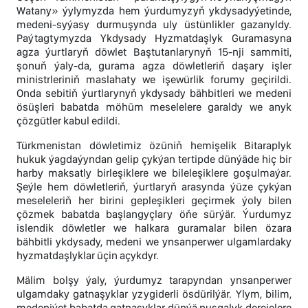
Watany» ýylymyzda hem ýurdumyzyň ykdysadyýetinde,
medeni-syýasy durmuşynda uly üstünlikler gazanyldy.
Paýtagtymyzda Ykdysady Hyzmatdaşlyk Guramasyna
agza ýurtlaryň döwlet Baştutanlarynyň 15-nji sammiti,
şonuň ýaly-da, gurama agza döwletleriň daşary işler
ministrleriniň maslahaty we işewürlik forumy geçirildi.
Onda sebitiň ýurtlarynyň ykdysady bähbitleri we medeni
ösüşleri babatda möhüm meselelere garaldy we anyk
çözgütler kabul edildi.
Türkmenistan döwletimiz özüniň hemişelik Bitaraplyk
hukuk ýagdaýyndan gelip çykýan tertipde dünýäde hiç bir
harby maksatly birleşiklere we bileleşiklere goşulmaýar.
Şeýle hem döwletleriň, ýurtlaryň arasynda ýüze çykýan
meseleleriň her birini gepleşikleri geçirmek ýoly bilen
çözmek babatda başlangyçlary öňe sürýär. Ýurdumyz
islendik döwletler we halkara guramalar bilen özara
bähbitli ykdysady, medeni we ynsanperwer ulgamlardaky
hyzmatdaşlyklar üçin açykdyr.
Mälim bolşy ýaly, ýurdumyz tarapyndan ynsanperwer
ulgamdaky gatnaşyklar yzygiderli ösdürilýär. Ylym, bilim,
medeniýet babatda gatnaşyklar dünýä nusgalyk derejelere