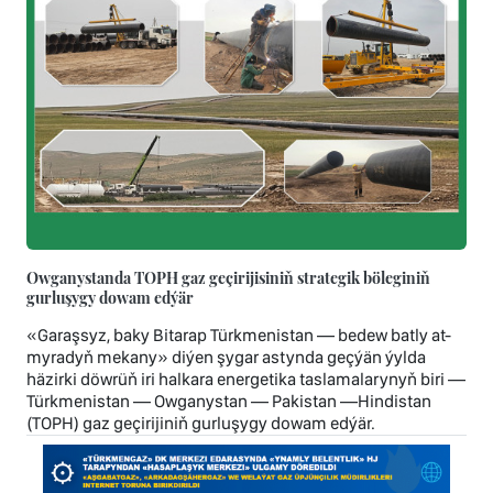
Owganystanda TOPH gaz geçirijisiniň strategik böleginiň
gurluşygy dowam edýär
«Garaşsyz, baky Bitarap Türkmenistan — bedew batly at-
myradyň mekany» diýen şygar astynda geçýän ýylda
häzirki döwrüň iri halkara energetika taslamalarynyň biri —
Türkmenistan — Owganystan — Pakistan —Hindistan
(TOPH) gaz geçirijiniň gurluşygy dowam edýär.