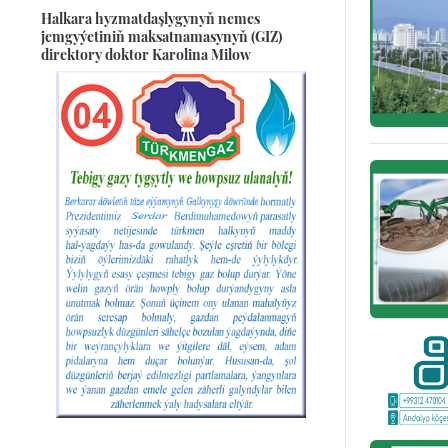
Halkara hyzmatdaşlygynyň nemes
jemgyýetiniň maksatnamasynyň (GIZ)
direktory doktor Karolina Milow