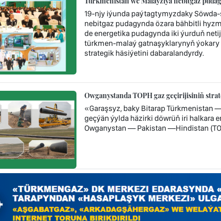
Türkmenistan we Malaýziýa nebitgaz pudag
19-njy iýunda paýtagtymyzdaky Söwda-s
nebitgaz pudagynda özara bähbitli hyzm
de energetika pudagynda iki ýurduň neti
türkmen-malaý gatnaşyklarynyň ýokary
strategik häsiýetini dabaralandyrdy.
Owganystanda TOPH gaz geçirijisiniň stra
«Garaşsyz, baky Bitarap Türkmenistan 
geçýän ýylda häzirki döwrüň iri halkara
Owganystan — Pakistan —Hindistan (TOP