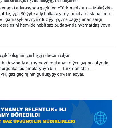
ynda strategik hyzmatdaşlygy berkidýärler
enagat edarasynda geçirilen «Türkmenistan — Malaýziýa:
atdaşlyga 30 ýyl» atly halkara ylmy-amaly maslahat hem-
jeli gatnaşyklarynyň otuz ýyllygyna bagyşlanan sergi
 derejesini hem-de nebitgaz pudagynda hyzmatdaşlygyň
tegik böleginiň gurluşygy dowam edýär
— bedew batly at-myradyň mekany» diýen şygar astynda
 energetika taslamalarynyň biri — Türkmenistan —
H) gaz geçirijiniň gurluşygy dowam edýär.