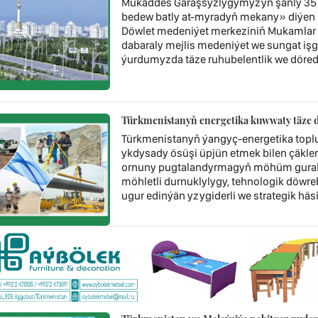
Mukaddes Garaşsyzlygymyzyň şanly 35 
bedew batly at-myradyň mekany» diýen 
Döwlet medeniýet merkeziniň Mukamlar 
dabaraly mejlis medeniýet we sungat işgär
ýurdumyzda täze ruhubelentlik we döredij
Türkmenistanyň energetika kuwwaty täze d
Türkmenistanyň ýangyç-energetika topl
ykdysady ösüşi üpjün etmek bilen çäklen
ornuny pugtalandyrmagyň möhüm guraly 
möhletli durnuklylygy, tehnologik döwr
ugur edinýän yzygiderli we strategik häsi