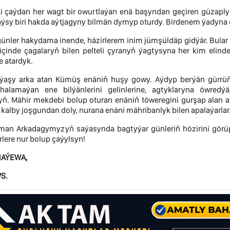
i çaýdan her wagt bir owurtlaýan enä başyndan geçiren güzaply 
 haýsy biri hakda aýtjagyny bilmän dymyp oturdy. Birdenem ýadyna
günler hakydama inende, häzirlerem inim jümşüldäp gidýär. Bular ý
içinde çagalaryň bilen pelteli çyranyň ýagtysyna her kim elind
 atardyk.
ýaşy arka atan Kümüş enäniň huşy gowy. Aýdyp berýän gürrüňl
alamaýan ene bilýänlerini gelinlerine, agtyklaryna öwredý
ň. Mähir mekdebi bolup oturan enäniň töweregini gurşap alan ag
 kalby joşgundan doly, nurana enäni mähribanlyk bilen apalaýarlar
man Arkadagymyzyň saýasynda bagtyýar günleriň hözirini görüp 
lere nur bolup çaýylsyn!
NAÝEWA,
S.