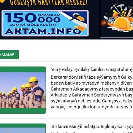
KALALAR
Mary welaýatyndaky känden senagat ähmiýe
Berkarar döwletiň täze eýýamynyň Galk
bedew batly at-myradyň mekany» diýen ş
Gahryman Arkadagymyz tarapyndan başy 
Arkadagly Gahryman Serdarymyzyň baştu
syýasatynyň netijesinde, Garaşsyz, baky
ýangyç-energetika toplumynda taryhy öz
Türkmenistanyň nebitgaz toplumy Garaşsyzl