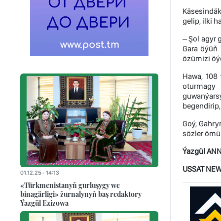
Käsesindäk
gelip, ilki
– Şol agyr 
Gara öýüň 
özümizi öýe
Hawa, 108 
oturmagy h
guwanýarsy
begendirip,
Goý, Gahry
sözler ömür
Ýazgül AN
USSAT NEW
01.12.25 - 14:13
«Türkmenistanyň gurluşygy we
binagärligi» žurnalynyň baş redaktory
Ýazgül Ezizowa