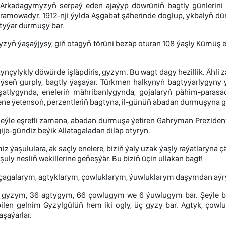
rkadagymyzyň serpaý eden ajaýyp döwrüniň bagtly günlerini aln
amowadyr. 1912-nji ýylda Aşgabat şäherinde doglup, ykbalyň dür
tyýar durmuşy bar.
zyň ýaşaýjysy, giň otagyň törüni bezäp oturan 108 ýaşly Kümüş 
kynçylykly döwürde işläpdiris, gyzym. Bu wagt dagy hezillik. Ähli
ýseň gurply, bagtly ýaşaýar. Türkmen halkynyň bagtyýarlygyny
şatlygynda, eneleriň mähribanlygynda, gojalaryň pähim-paras
çene ýetensoň, perzentleriň bagtyna, il-günüň abadan durmuşyna
şeýle eşretli zamana, abadan durmuşa ýetiren Gahryman Prezidentim
je-gündiz beýik Allatagaladan diläp otyryn.
iz ýaşululara, ak saçly enelere, biziň ýaly uzak ýaşly raýatlaryna ç
şuly nesliň wekillerine geňeşýär. Bu biziň üçin ullakan bagt!
çagalarym, agtyklarym, çowluklarym, ýuwluklarym daşymdan aýry
 gyzym, 36 agtygym, 66 çowlugym we 6 ýuwlugym bar. Şeýle 
bilen gelnim Gyzylgülüň hem iki ogly, üç gyzy bar. Agtyk, çow
aşaýarlar.