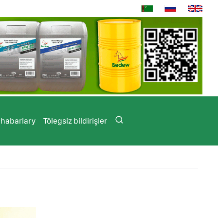
 habarlary
Tölegsiz bildirişler