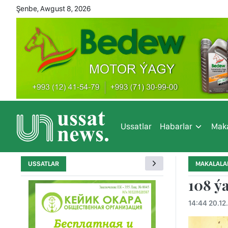
Şenbe, Awgust 8, 2026
Ussatlar
Habarlar
Maka
USSATLAR
MAKALALA
108 ý
14:44 20.12