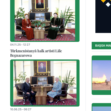
04.11.25 - 12:27
BAŞGA MA
Türkmenistanyň halk artisti Läle
Begnazarowa
10.06.25 - 06:27