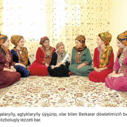
laryňy, agtyklaryňy üýşürip, olar bilen Berkarar döwletimiziň 
zboluşly lezzeti bar.