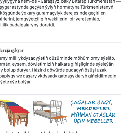
ýyllygyna hem-de «Garaşsyz, baky Bitarap Türkmenistan —
şygar astynda geçýän ýylyň hormatyna Türkmenistanyň
köşgünde ýokary guramaçylyk derejesinde geçirilen
lerini, jemgyýetçiligiň wekillerini bir ýere jemläp,
ilik badalgalaryny döretdi.
erejä çykýar
umy milli ykdysadyýetiň düzüminde möhüm orny eýeläp,
män, eýsem, döwletimiziň halkara giňişliginde eýeleýän
bolup durýar. Häzirki döwürde pudagyň ösüşi uzak
ebaplygy we daşary ykdysady gatnaşyklaryň giňeldilmegini
ýete eýe bolýar.