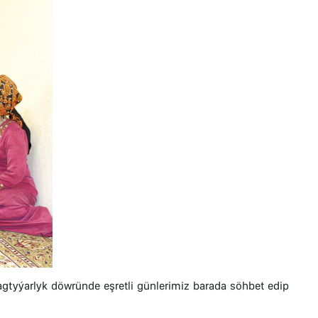
bagtyýarlyk döwründe eşretli günlerimiz barada söhbet edip