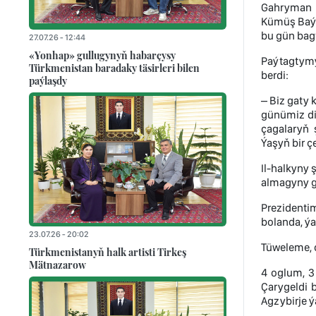
Gahryman A
Kümüş Baýr
bu gün bag
27.07.26 - 12:44
«Yonhap» gullugynyň habarçysy
Paýtagtymy
Türkmenistan baradaky täsirleri bilen
berdi:
paýlaşdy
– Biz gaty 
günümiz di
çagalaryň 
Ýaşyň bir 
Il-halkyny 
almagyny gi
Prezidentim
bolanda, ýa
23.07.26 - 20:02
Tüweleme, 
Türkmenistanyň halk artisti Tirkeş
Mätnazarow
4 oglum, 3
Çarygeldi 
Agzybirje ý