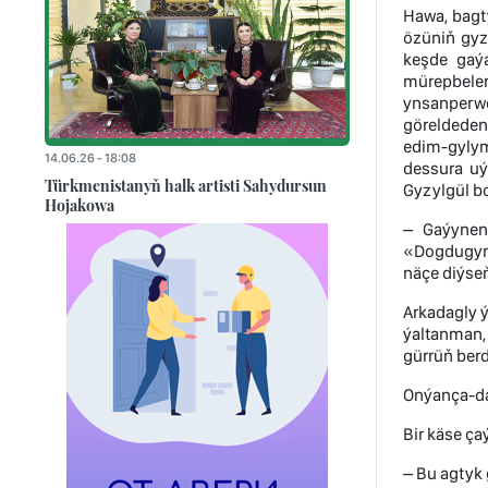
Hawa, bagt
özüniň gyz
keşde gaý
mürepbeler
ynsanperwe
göreldeden 
edim-gylym
14.06.26 - 18:08
dessura uý
Türkmenistanyň halk artisti Sahydursun
Gyzylgül bo
Hojakowa
– Gaýynene
«Dogdugymd
näçe diýseň
Arkadagly ý
ýaltanman, 
gürrüň berd
Onýança-da 
Bir käse ç
– Bu agtyk 