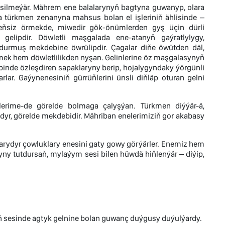
gsilmeýär. Mährem ene balalarynyň bagtyna guwanyp, olara
 türkmen zenanyna mahsus bolan el işleriniň ählisinde –
eňsiz örmekde, miwedir gök-önümlerden gyş üçin dürli
 gelipdir. Döwletli maşgalada ene-atanyň gaýratlylygy,
in durmuş mekdebine öwrülipdir. Çagalar diňe öwütden däl,
dirmek hem döwletlilikden nyşan. Gelinlerine öz maşgalasynyň
de özleşdiren sapaklaryny berip, hojalygyndaky ýörgünli
ar. Gaýynenesiniň gürrüňlerini ünsli diňläp oturan gelni
lerime-de görelde bolmaga çalyşýan. Türkmen diýýär-ä,
r, görelde mekdebidir. Mähriban enelerimiziň gor akabasy
larydyr çowluklary enesini gaty gowy görýärler. Enemiz hem
yny tutdursaň, mylaýym sesi bilen hüwdä hiňlenýär – diýip,
niň sesinde agtyk gelnine bolan guwanç duýgusy duýulýardy.