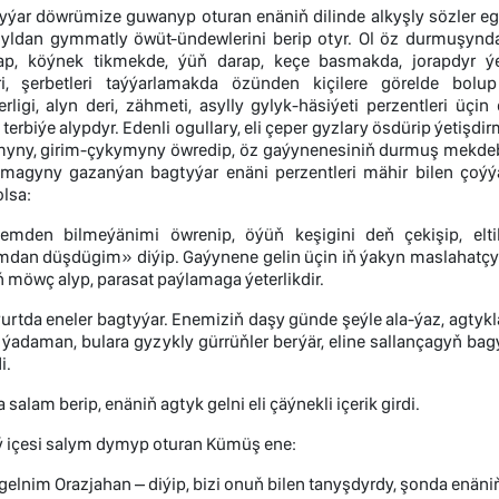
yýar döwrümize guwanyp oturan enäniň dilinde alkyşly sözler e
yldan gymmatly öwüt-ündewlerini berip otyr. Ol öz durmuşynda
ap, köýnek tikmekde, ýüň darap, keçe basmakda, jorapdyr ý
i, şerbetleri taýýarlamakda özünden kiçilere görelde bolup
rligi, alyn deri, zähmeti, asylly gylyk-häsiýeti perzentleri üç
terbiýe alypdyr. Edenli ogullary, eli çeper gyzlary ösdürip ýetiş
yny, girim-çykymyny öwredip, öz gaýynenesiniň durmuş mekdebin
magyny gazanýan bagtyýar enäni perzentleri mähir bilen çoýýarl
lsa:
mden bilmeýänimi öwrenip, öýüň keşigini deň çekişip, elti
an düşdügim» diýip. Gaýynene gelin üçin iň ýakyn maslahatçydy
 möwç alyp, parasat paýlamaga ýeterlikdir.
urtda eneler bagtyýar. Enemiziň daşy günde şeýle ala-ýaz, agtyk
ýadaman, bulara gyzykly gürrüňler berýär, eline sallançagyň bag
i.
salam berip, enäniň agtyk gelni eli çäýnekli içerik girdi.
aý içesi salym dymyp oturan Kümüş ene:
gelnim Orazjahan – diýip, bizi onuň bilen tanyşdyrdy, şonda enä