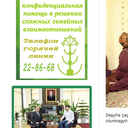
Daşyňa çaga
oturmagyň ö