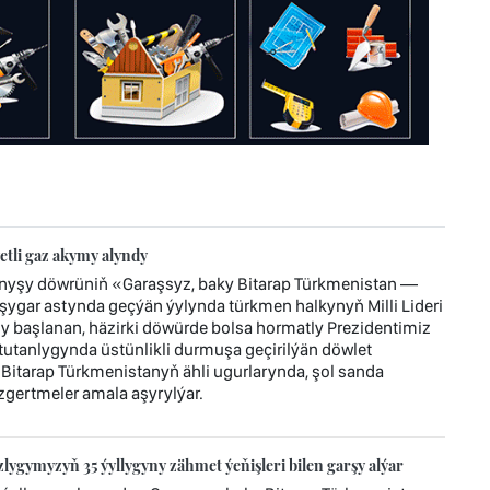
tli gaz akymy alyndy
ynyşy döwrüniň «Garaşsyz, baky Bitarap Türkmenistan —
ygar astynda geçýän ýylynda türkmen halkynyň Milli Lideri
başlanan, häzirki döwürde bolsa hormatly Prezidentimiz
tanlygynda üstünlikli durmuşa geçirilýän döwlet
 Bitarap Türkmenistanyň ähli ugurlarynda, şol sanda
gertmeler amala aşyrylýar.
ygymyzyň 35 ýyllygyny zähmet ýeňişleri bilen garşy alýar