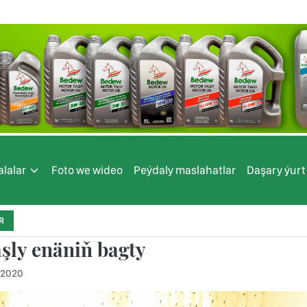
lalar
Foto we wideo
Peýdaly maslahatlar
Daşary ýurt
R
aşly enäniň bagty
.2020