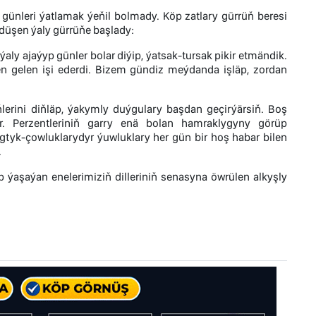
günleri ýatlamak ýeňil bolmady. Köp zatlary gürrüň beresi
 düşen ýaly gürrüňe başlady:
aly ajaýyp günler bolar diýip, ýatsak-tursak pikir etmändik.
en gelen işi ederdi. Bizem gündiz meýdanda işläp, zordan
erini diňläp, ýakymly duýgulary başdan geçirýärsiň. Boş
är. Perzentleriniň garry enä bolan hamraklygyny görüp
tyk-çowluklarydyr ýuwluklary her gün bir hoş habar bilen
.
ýaşaýan enelerimiziň dilleriniň senasyna öwrülen alkyşly