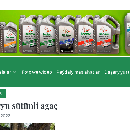
lalar
Foto we wideo
Peýdaly maslahatlar
Daşary ýurt
R
gyn sütünli agaç
.2022