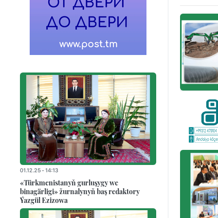
01.12.25 - 14:13
«Türkmenistanyň gurluşygy we
binagärligi» žurnalynyň baş redaktory
Ýazgül Ezizowa