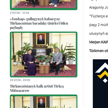
Aragonly Jo
27.07.26 - 12:44
“Ýüzlerçe a
«Yonhap» gullugynyň habarçysy
Türkmenistan baradaky täsirleri bilen
ýaşy 2 müňd
paýlaşdy
ulusynyň a
Merjen KAI
Türkmen ob
23.07.26 - 20:02
Türkmenistanyň halk artisti Tirkeş
Mätnazarow