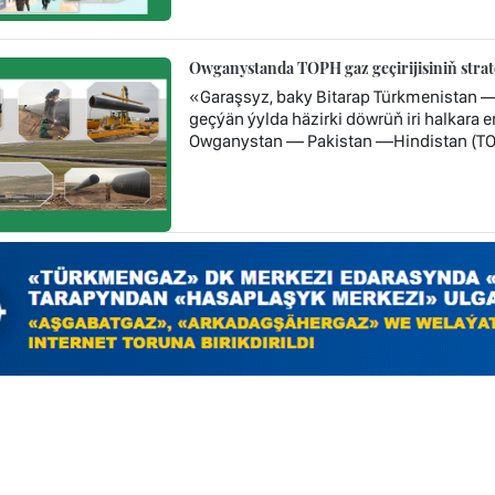
Owganystanda TOPH gaz geçirijisiniň stra
«Garaşsyz, baky Bitarap Türkmenistan 
geçýän ýylda häzirki döwrüň iri halkara
Owganystan — Pakistan —Hindistan (TOP