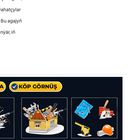
ýahatçylar
. Bu agajyň
nýär, iň