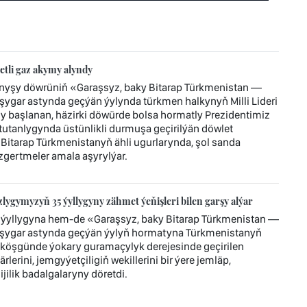
tli gaz akymy alyndy
ynyşy döwrüniň «Garaşsyz, baky Bitarap Türkmenistan —
ygar astynda geçýän ýylynda türkmen halkynyň Milli Lideri
başlanan, häzirki döwürde bolsa hormatly Prezidentimiz
tanlygynda üstünlikli durmuşa geçirilýän döwlet
 Bitarap Türkmenistanyň ähli ugurlarynda, şol sanda
gertmeler amala aşyrylýar.
ygymyzyň 35 ýyllygyny zähmet ýeňişleri bilen garşy alýar
ýyllygyna hem-de «Garaşsyz, baky Bitarap Türkmenistan —
şygar astynda geçýän ýylyň hormatyna Türkmenistanyň
köşgünde ýokary guramaçylyk derejesinde geçirilen
lerini, jemgyýetçiligiň wekillerini bir ýere jemläp,
ilik badalgalaryny döretdi.