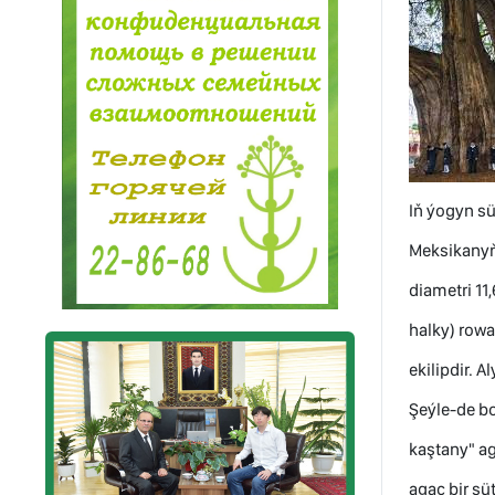
Iň ýogyn sü
Meksikanyň 
diametri 11
halky) rowa
ekilipdir. 
Şeýle-de bo
kaştany" ag
agaç bir sü