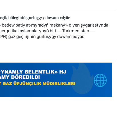
tegik böleginiň gurluşygy dowam edýär
— bedew batly at-myradyň mekany» diýen şygar astynda
 energetika taslamalarynyň biri — Türkmenistan —
H) gaz geçirijiniň gurluşygy dowam edýär.