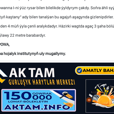
wanna I-ni ýüz rysar bilen bilelikde ýyldyrym çakdy. Soňra ähli sy
tyň kaştany” ady bilen tanalýan bu agajyň aşagynda gizlenipdirler
en 4 müň ýyla çenli aralykdadyr. Häzirki wagtda agaç 3 şaha bölü
ýlawy 22 metre barabardyr.
POWA,
a hojalyk institutynyň uly mugallymy.