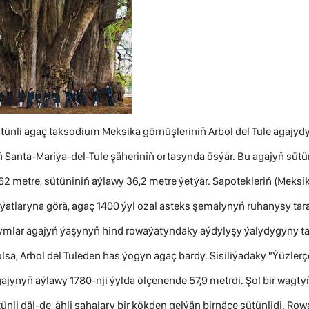
tünli agaç taksodium Meksika görnüşleriniň Arbol del Tule agajydy
Santa-Mariýa-del-Tule şäheriniň ortasynda ösýär. Bu agajyň sütü
,62 metre, sütüniniň aýlawy 36,2 metre ýetýär. Sapotekleriň (Meks
ýatlaryna görä, agaç 1400 ýyl ozal asteks şemalynyň ruhanysy ta
Alymlar agajyň ýaşynyň hind rowaýatyndaky aýdylyşy ýalydygyny ta
lsa, Arbol del Tuleden has ýogyn agaç bardy. Sisiliýadaky "Ýüzlerç
ajynyň aýlawy 1780-nji ýylda ölçenende 57,9 metrdi. Şol bir wagt
tünli däl-de, ähli şahalary bir kökden gelýän birnäçe sütünlidi. Row