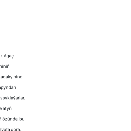
r. Agaç
niniň
ikadaky hind
rapyndan
ssyklaýarlar.
e atyň
yň özünde, bu
aýata görä,