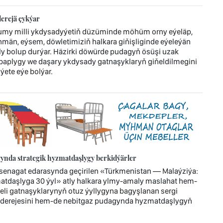
erejä çykýar
umy milli ykdysadyýetiň düzüminde möhüm orny eýeläp,
män, eýsem, döwletimiziň halkara giňişliginde eýeleýän
bolup durýar. Häzirki döwürde pudagyň ösüşi uzak
ebaplygy we daşary ykdysady gatnaşyklaryň giňeldilmegini
ýete eýe bolýar.
ynda strategik hyzmatdaşlygy berkidýärler
enagat edarasynda geçirilen «Türkmenistan — Malaýziýa:
atdaşlyga 30 ýyl» atly halkara ylmy-amaly maslahat hem-
jeli gatnaşyklarynyň otuz ýyllygyna bagyşlanan sergi
 derejesini hem-de nebitgaz pudagynda hyzmatdaşlygyň