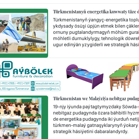
Türkmenistanyň energetika kuwwaty täze d
Türkmenistanyň ýangyç-energetika topl
ykdysady ösüşi üpjün etmek bilen çäklen
ornuny pugtalandyrmagyň möhüm guraly 
möhletli durnuklylygy, tehnologik döwr
ugur edinýän yzygiderli we strategik häsi
Türkmenistan we Malaýziýa nebitgaz pudag
19-njy iýunda paýtagtymyzdaky Söwda-s
nebitgaz pudagynda özara bähbitli hyzm
de energetika pudagynda iki ýurduň neti
türkmen-malaý gatnaşyklarynyň ýokary
strategik häsiýetini dabaralandyrdy.