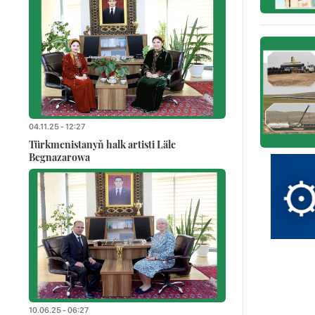
04.11.25 - 12:27
Türkmenistanyň halk artisti Läle
Begnazarowa
10.06.25 - 06:27