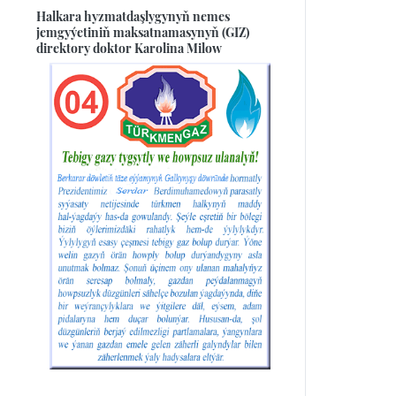
Halkara hyzmatdaşlygynyň nemes
jemgyýetiniň maksatnamasynyň (GIZ)
direktory doktor Karolina Milow