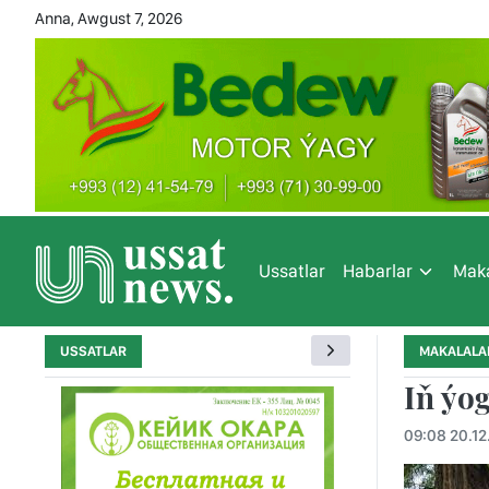
Anna, Awgust 7, 2026
Ussatlar
Habarlar
Maka
USSATLAR
MAKALALA
Iň ýo
09:08 20.12