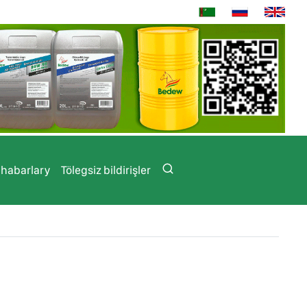
 habarlary
Tölegsiz bildirişler