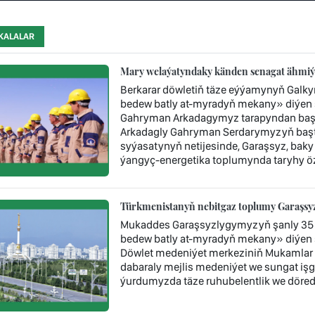
KALALAR
Mary welaýatyndaky känden senagat ähmiýe
Berkarar döwletiň täze eýýamynyň Galk
bedew batly at-myradyň mekany» diýen ş
Gahryman Arkadagymyz tarapyndan başy 
Arkadagly Gahryman Serdarymyzyň baştu
syýasatynyň netijesinde, Garaşsyz, baky
ýangyç-energetika toplumynda taryhy öz
Türkmenistanyň nebitgaz toplumy Garaşsyzl
Mukaddes Garaşsyzlygymyzyň şanly 35 
bedew batly at-myradyň mekany» diýen 
Döwlet medeniýet merkeziniň Mukamlar 
dabaraly mejlis medeniýet we sungat işgär
ýurdumyzda täze ruhubelentlik we döredij