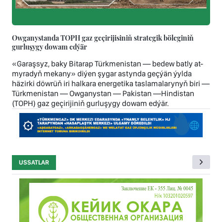
Owganystanda TOPH gaz geçirijisiniň strategik böleginiň
gurluşygy dowam edýär
«Garaşsyz, baky Bitarap Türkmenistan — bedew batly at-
myradyň mekany» diýen şygar astynda geçýän ýylda
häzirki döwrüň iri halkara energetika taslamalarynyň biri —
Türkmenistan — Owganystan — Pakistan —Hindistan
(TOPH) gaz geçirijiniň gurluşygy dowam edýär.
USSATLAR