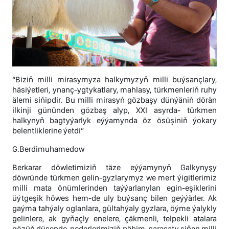
“Biziň milli mirasymyza halkymyzyň milli buýsançlary,
häsiýetleri, ynanç-ygtykatlary, mahlasy, türkmenleriň ruhy
älemi siňipdir. Bu milli mirasyň gözbaşy dünýäniň dörän
ilkinji gününden gözbaş alyp, ХХI asyrda- türkmen
halkynyň bagtyýarlyk eýýamynda öz ösüşiniň ýokary
belentliklerine ýetdi”
G.Berdimuhamedow
Berkarar döwletimiziň täze eýýamynyň Galkynyşy
döwründe türkmen gelin-gyzlarymyz we mert ýigitlerimiz
milli mata önümlerinden taýýarlanylan egin-eşiklerini
üýtgeşik höwes hem-de uly buýsanç bilen geýýärler. Ak
gaýma tahýaly oglanlara, gültahýaly gyzlara, öýme ýalykly
gelinlere, ak gyňaçly enelere, çäkmenli, telpekli atalara
gözüň düşende, pederlerimiziň pähim-parasaty siňen milli