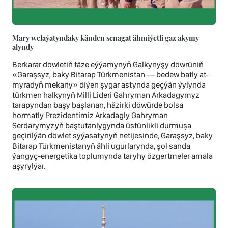
Mary welaýatyndaky känden senagat ähmiýetli gaz akymy
alyndy
Berkarar döwletiň täze eýýamynyň Galkynyşy döwrüniň
«Garaşsyz, baky Bitarap Türkmenistan — bedew batly at-
myradyň mekany» diýen şygar astynda geçýän ýylynda
türkmen halkynyň Milli Lideri Gahryman Arkadagymyz
tarapyndan başy başlanan, häzirki döwürde bolsa
hormatly Prezidentimiz Arkadagly Gahryman
Serdarymyzyň baştutanlygynda üstünlikli durmuşa
geçirilýän döwlet syýasatynyň netijesinde, Garaşsyz, baky
Bitarap Türkmenistanyň ähli ugurlarynda, şol sanda
ýangyç-energetika toplumynda taryhy özgertmeler amala
aşyrylýar.