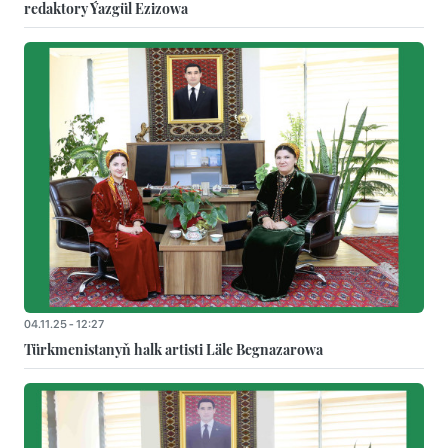
redaktory Ýazgül Ezizowa
04.11.25 - 12:27
Türkmenistanyň halk artisti Läle Begnazarowa