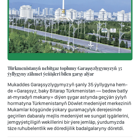
Türkmenistanyň nebitgaz toplumy Garaşsyzlygymyzyň 35
ýyllygyny zähmet ýeňişleri bilen garşy alýar
Mukaddes Garaşsyzlygymyzyň şanly 35 ýyllygyna hem-
de «Garaşsyz, baky Bitarap Türkmenistan — bedew batly
at-myradyň mekany» diýen şygar astynda geçýän ýylyň
hormatyna Türkmenistanyň Döwlet medeniýet merkeziniň
Mukamlar köşgünde ýokary guramaçylyk derejesinde
geçirilen dabaraly mejlis medeniýet we sungat işgärlerini,
jemgyýetçiligiň wekillerini bir ýere jemläp, ýurdumyzda
täze ruhubelentlik we döredijilik badalgalaryny döretdi.