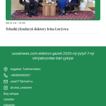
08.12.24 - 13:35
Tehniki ylymlaryň doktory Irina Lurýewa
ussatnews.com elektron gazeti 2020-nji ýylyň 7-nji
oktýabryndan bäri çykýar
Aşgabat, Turkmenistan
+99365692927
ussa777@mail.ru
@ussa_ussayew
Baş sahypa
Ussatlar
Habarlar