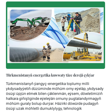
Türkmenistanyň energetika kuwwaty täze derejä çykýar
Türkmenistanyň ýangyç-energetika toplumy milli
ykdysadyýetiň düzüminde möhüm orny eýeläp, ykdysady
ösüşi üpjün etmek bilen çäklenmän, eýsem, döwletimiziň
halkara giňişliginde eýeleýän ornuny pugtalandyrmagyň
möhüm guraly bolup durýar. Häzirki döwürde pudagyň
ösüşi uzak möhletli durnuklylygy, tehnologik