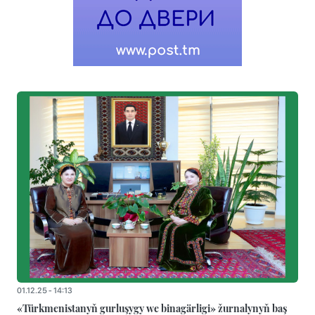
01.12.25 - 14:13
«Türkmenistanyň gurluşygy we binagärligi» žurnalynyň baş