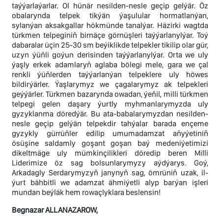
taýýarlaýarlar. Ol hünär nesilden-nesle geçip gelýär. Öz
obalarynda telpek tikýän ýaşulular hormatlanýan,
sylanýan aksakgallar hökmünde tanalýar. Häzirki wagtda
türkmen telpeginiň birnäçe görnüşleri taýýarlanylýar. Toý
dabaralar üçin 25-30 sm beýiklikde telpekler tikilip olar gür,
uzyn ýüňli goýun derisinden taýýarlanylýar. Orta we uly
ýaşly erkek adamlaryň aglaba bölegi mele, gara we çal
renkli ýüňlerden taýýarlanýan telpeklere uly höwes
bildirýärler. Ýaşlarymyz we çagalarymyz ak telpekleri
geýýärler. Türkmen bazarynda owadan, ýeňil, milli türkmen
telpegi gelen daşary ýurtly myhmanlarymyzda uly
gyzyklanma döredýär. Bu ata-babalarymyzdan nesilden-
nesle geçip gelýän telpekdir tahýalar barada ençeme
gyzykly gürrüňler edilip umumadamzat aňyýetiniň
ösüşine saldamly goşant goşan baý medeniýetimizi
dikeltmäge uly mümkinçilikleri döredip beren Milli
Liderimize öz sag bolsunlarymyzy aýdýarys. Goý,
Arkadagly Serdarymyzyň janynyň sag, ömrüniň uzak, il-
ýurt bähbitli we adamzat ähmiýetli alyp barýan işleri
mundan beýläk hem rowaçlyklara beslensin!
Begnazar ALLANAZAROW,