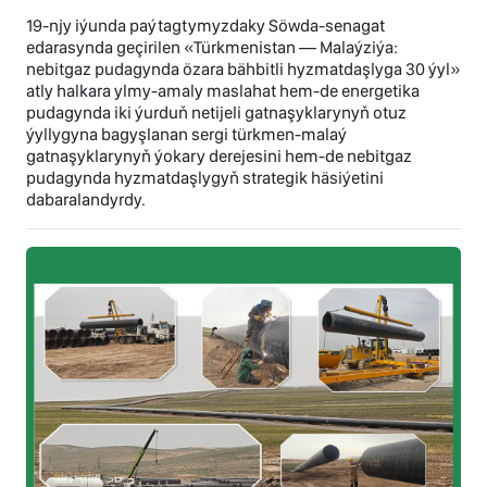
19-njy iýunda paýtagtymyzdaky Söwda-senagat
edarasynda geçirilen «Türkmenistan — Malaýziýa:
nebitgaz pudagynda özara bähbitli hyzmatdaşlyga 30 ýyl»
atly halkara ylmy-amaly maslahat hem-de energetika
pudagynda iki ýurduň netijeli gatnaşyklarynyň otuz
ýyllygyna bagyşlanan sergi türkmen-malaý
gatnaşyklarynyň ýokary derejesini hem-de nebitgaz
pudagynda hyzmatdaşlygyň strategik häsiýetini
dabaralandyrdy.