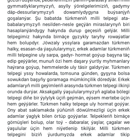
gymmatlyklarymyzyň, asylly ýörelgelerimiziň, gadymy
däp-dessurlarymyzyň dowamlydygyna buýsanjyň
goşalanýar. Şu babatda türkmeniň milli telpegi ata-
babalarymyzyň nesilden-nesle geçýän miraslarynyň biri
hasaplanýändygy hakynda durup geçesiň gelýär. Milli
telpegimiz hakynda birnäçe gyzykly taryhy rowaýatlar
hem bolupdyr. Jöwzaly yssylara garamazdan türkmen
halky, esasan-da ýaşulularymyz, erkek adamlar türkmeniň
milli telpegine uly sarpa, gadyr- hormat goýup başyna täç
edip geýýärler, munuň özi hem daşary ýurtly myhmanlary
haýrana goýup, hemmelerde uly täsir galdyrýar. Türkmen
telpegi yssy howalarda, tomsuna günden, gyşyna bolsa
sowukdan başyňy goramaga mümkinçilik döredýär. Erkek
adamlaryň milli geýimleriň arasynda türkmen telpegi ilkinji
orunda durýar. Aksakgally ýaşulularymyzyň aglaba bölegi
telpegi diňe bir ýylylyk üçiň geýmän, eýsem mertebe üçin
hem geýýärler. Türkmen halky telpege uly hormat goýýar.
Ony abat saklamakda ýüňüniň döwülmezligi üçin erkek
adamlar ýaglyk bilen örtüp goýýarlar. Telpekleriň birnäçe
görnüşleri bolup, olar toý - dabaralar, ýaşlar, çagalar we
ýaşulular üçin hem niýetlenip tikilýär. Milli türkmen
telpegini biziň ýurdumyzda erkek adamlar tikip