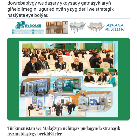
döwrebaplygy we daşary ykdysady gatnaşyklaryň
giňeldilmegini ugur edinýän yzygiderli we strategik
häsiýete eýe bolýar.
Türkmenistan we Malaýziýa nebitgaz pudagynda strategik
hyzmatdaşlygy berkidýärler