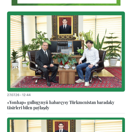
27.07.26 - 12:44
«Yonhap» gullugynyň habarçysy Türkmenistan baradaky
täsirleri bilen paýlaşdy