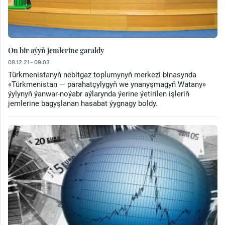
On bir aýyň jemlerine garaldy
08.12.21 - 09:03
Türkmenistanyň nebitgaz toplumynyň merkezi binasynda
«Türkmenistan — parahatçylygyň we ynanyşmagyň Watany»
ýylynyň ýanwar-noýabr aýlarynda ýerine ýetirilen işleriň
jemlerine bagyşlanan hasabat ýygnagy boldy.