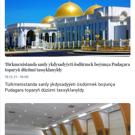
Türkmenistanda sanly ykdysadyýeti ösdürmek boýunça Pudagara
toparyň düzümi tassyklanyldy
19.12.21 - 16:00
Türkmenistanda sanly ykdysadyýeti ösdürmek boýunça
Pudagara toparyň düzümi tassyklanyldy.