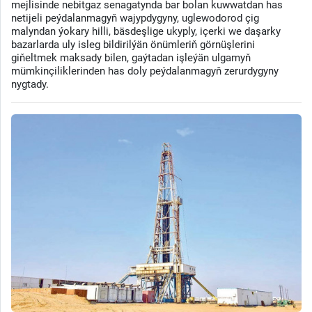
mejlisinde nebitgaz senagatynda bar bolan kuwwatdan has
netijeli peýdalanmagyň wajypdygyny, uglewodorod çig
malyndan ýokary hilli, bäsdeşlige ukyply, içerki we daşarky
bazarlarda uly isleg bildirilýän önümleriň görnüşlerini
giňeltmek maksady bilen, gaýtadan işleýän ulgamyň
mümkinçiliklerinden has doly peýdalanmagyň zerurdygyny
nygtady.