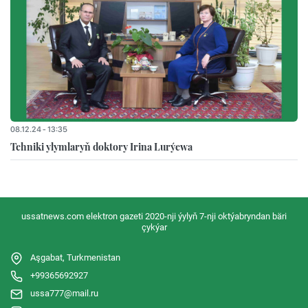
08.12.24 - 13:35
Tehniki ylymlaryň doktory Irina Lurýewa
ussatnews.com elektron gazeti 2020-nji ýylyň 7-nji oktýabryndan bäri
çykýar
Aşgabat, Turkmenistan
+99365692927
ussa777@mail.ru