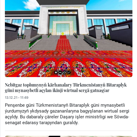
Nebitgaz toplumynyň kärhanalary Türkmenistanyň Bitaraplyk
güni mynasybetli açylan ikinji wirtual sergä gatnaşýar
13.12.21 - 11:49
Penşenbe güni Türkmenistanyň Bitaraplyk güni mynasybetli
ýurdumyzyň ykdysady gazananlaryna bagyşlanan wirtual sergi
açyldy. Bu dabaraly çäreler Daşary işler ministrligi we Söwda-
senagat edarasy tarapyndan guraldy.