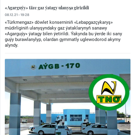
«Agarguýy» täze gaz ýatagy ulanyşa girizildi
08.12.21 - 19:28
«Türkmengaz» döwlet konserniniň «Lebapgazçykaryş»
müdirliginiň ulanyşyndaky gaz ýataklarynyň sanawy
«Agarguýy» ýatagy bilen ýetirildi. Ýakynda bu ýerde iki sany
guýy burawlanylyp, olardan gymmatly uglewodorod akymy
alyndy.