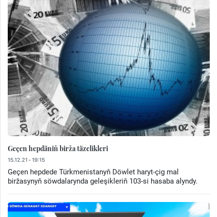
Geçen hepdäniň birža täzelikleri
15.12.21 - 19:15
Geçen hepdede Türkmenistanyň Döwlet haryt-çig mal
biržasynyň söwdalarynda geleşikleriň 103-si hasaba alyndy.