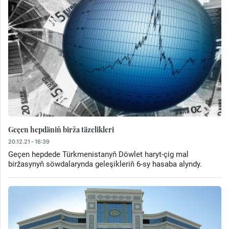
Geçen hepdäniň birža täzelikleri
20.12.21 - 16:39
Geçen hepdede Türkmenistanyň Döwlet haryt-çig mal
biržasynyň söwdalarynda geleşikleriň 6-sy hasaba alyndy.