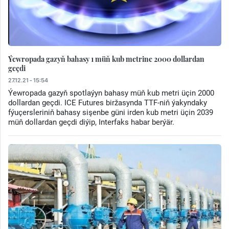
Ýewropada gazyň bahasy 1 müň kub metrine 2000 dollardan
geçdi
27.12.21 - 15:54
Ýewropada gazyň spotlaýyn bahasy müň kub metri üçin 2000
dollardan geçdi. ICE Futures biržasynda TTF-niň ýakyndaky
fýuçersleriniň bahasy sişenbe güni irden kub metri üçin 2039
müň dollardan geçdi diýip, Interfaks habar berýär.