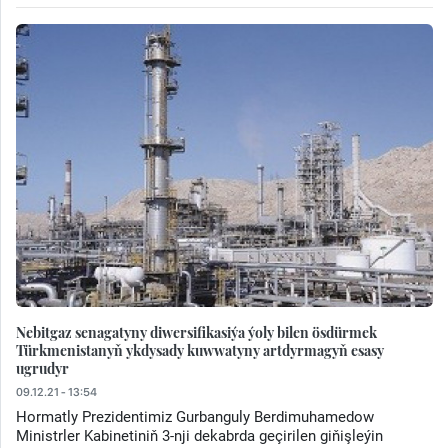
Nebitgaz senagatyny diwersifikasiýa ýoly bilen ösdürmek
Türkmenistanyň ykdysady kuwwatyny artdyrmagyň esasy
ugrudyr
09.12.21 - 13:54
Hormatly Prezidentimiz Gurbanguly Berdimuhamedow
Ministrler Kabinetiniň 3-nji dekabrda geçirilen giňişleýin