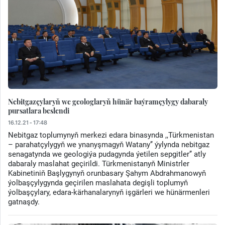
Nebitgazçylaryň we geologlaryň hünär baýramçylygy dabaraly
pursatlara beslendi
16.12.21 - 17:48
Nebitgaz toplumynyň merkezi edara binasynda ,,Türkmenistan
– parahatçylygyň we ynanyşmagyň Watany’’ ýylynda nebitgaz
senagatynda we geologiýa pudagynda ýetilen sepgitler’’ atly
dabaraly maslahat geçirildi. Türkmenistanyň Ministrler
Kabinetiniň Başlygynyň orunbasary Şahym Abdrahmanowyň
ýolbaşçylygynda geçirilen maslahata degişli toplumyň
ýolbaşçylary, edara-kärhanalarynyň işgärleri we hünärmenleri
gatnaşdy.