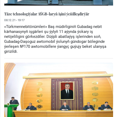
Täze tehnologiýalar AÝGB-laryň işini ýeňilleşdirýär
08.12.21 - 19:17
«Türkmennebitönümleri» Baş müdirliginiň Gubadag nebit
kärhanasynyň işgärleri şu ýylyň 11 aýynda ýokary iş
netijeliligini görkezdiler. Düýpli abatlaýyş işlerinden soň,
Gubadag-Daşoguz awtomobil ýolunyň gündogar böleginde
ýerleşen №170 awtomobillere ýangyç guýujy beket ulanyşa
girizildi.