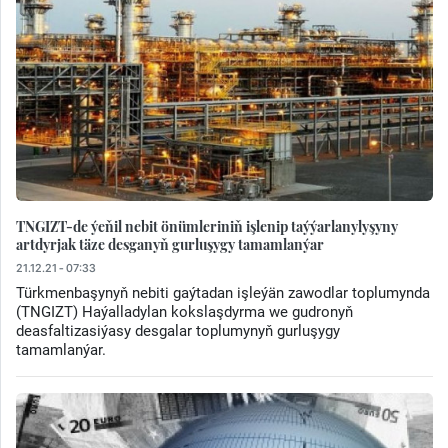
TNGIZT-de ýeňil nebit önümleriniň işlenip taýýarlanylyşyny
artdyrjak täze desganyň gurluşygy tamamlanýar
21.12.21 - 07:33
Türkmenbaşynyň nebiti gaýtadan işleýän zawodlar toplumynda
(TNGIZT) Haýalladylan kokslaşdyrma we gudronyň
deasfaltizasiýasy desgalar toplumynyň gurluşygy
tamamlanýar.