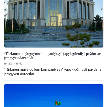
“Türkmen maýa goýum kompaniýasy” ýapyk görnüşli paýdarlar
jemgyýeti döredildi
19.12.21 - 16:52
“Türkmen maýa goýum kompaniýasy” ýapyk görnüşli paýdarlar
jemgyýeti döredildi.