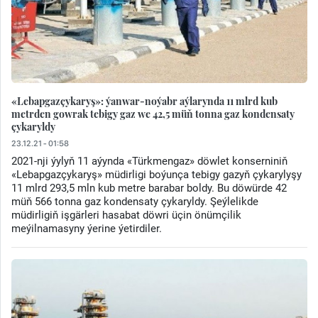
«Lebapgazçykaryş»: ýanwar-noýabr aýlarynda 11 mlrd kub
metrden gowrak tebigy gaz we 42,5 müň tonna gaz kondensaty
çykaryldy
23.12.21 - 01:58
2021-nji ýylyň 11 aýynda «Türkmengaz» döwlet konserniniň
«Lebapgazçykaryş» müdirligi boýunça tebigy gazyň çykarylyşy
11 mlrd 293,5 mln kub metre barabar boldy. Bu döwürde 42
müň 566 tonna gaz kondensaty çykaryldy. Şeýlelikde
müdirligiň işgärleri hasabat döwri üçin önümçilik
meýilnamasyny ýerine ýetirdiler.