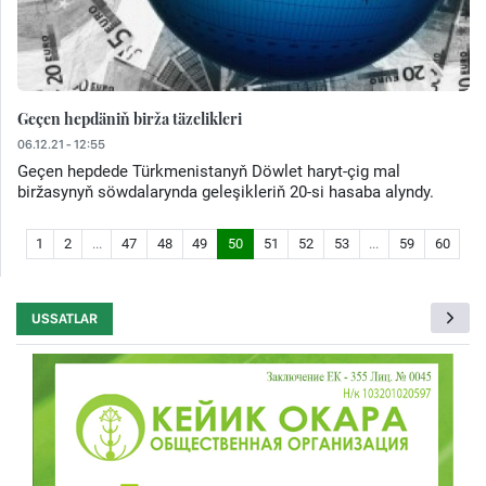
Geçen hepdäniň birža täzelikleri
06.12.21 - 12:55
Geçen hepdede Türkmenistanyň Döwlet haryt-çig mal
biržasynyň söwdalarynda geleşikleriň 20-si hasaba alyndy.
1
2
...
47
48
49
50
51
52
53
...
59
60
USSATLAR