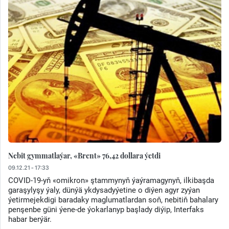
Nebit gymmatlaýar, «Brent» 76,42 dollara ýetdi
09.12.21 - 17:33
COVID-19-yň «omikron» ştammynyň ýaýramagynyň, ilkibaşda
garaşylyşy ýaly, dünýä ykdysadyýetine o diýen agyr zyýan
ýetirmejekdigi baradaky maglumatlardan soň, nebitiň bahalary
penşenbe güni ýene-de ýokarlanyp başlady diýip, Interfaks
habar berýär.