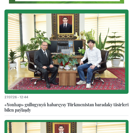
27.07.26 - 12:44
«Yonhap» gullugynyň habarçysy Türkmenistan baradaky täsirleri
bilen paýlaşdy