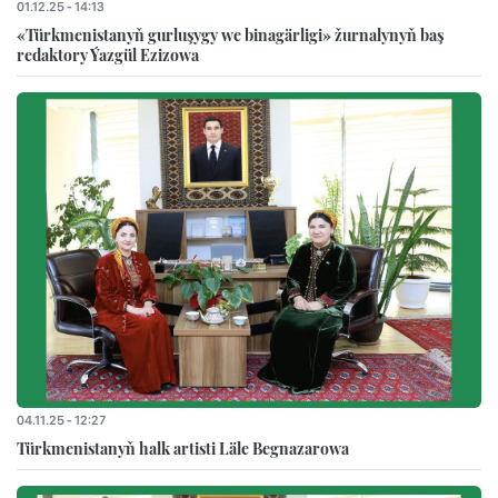
01.12.25 - 14:13
«Türkmenistanyň gurluşygy we binagärligi» žurnalynyň baş
redaktory Ýazgül Ezizowa
04.11.25 - 12:27
Türkmenistanyň halk artisti Läle Begnazarowa