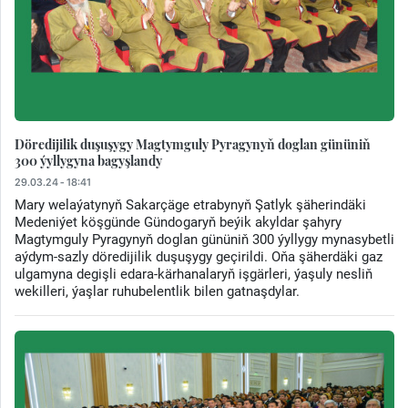
Döredijilik duşuşygy Magtymguly Pyragynyň doglan gününiň
300 ýyllygyna bagyşlandy
29.03.24 - 18:41
Mary welaýatynyň Sakarçäge etrabynyň Şatlyk şäherindäki
Medeniýet köşgünde Gündogaryň beýik akyldar şahyry
Magtymguly Pyragynyň doglan gününiň 300 ýyllygy mynasybetli
aýdym-sazly döredijilik duşuşygy geçirildi. Oňa şäherdäki gaz
ulgamyna degişli edara-kärhanalaryň işgärleri, ýaşuly nesliň
wekilleri, ýaşlar ruhubelentlik bilen gatnaşdylar.