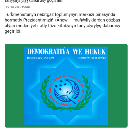
tanyşdyrylyş dabarasy geçirildi
06.04.24 - 15:46
Türkmenistanyň nebitgaz toplumynyň merkezi binasynda
hormatly Prezidentimiziň «Änew — müňýyllyklardan gözbaş
alýan medeniýet» atly täze kitabynyň tanyşdyrylyş dabarasy
geçirildi.