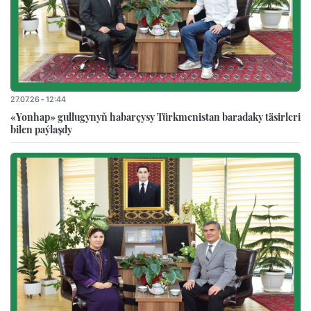
27.07.26 - 12:44
«Yonhap» gullugynyň habarçysy Türkmenistan baradaky täsirleri
bilen paýlaşdy