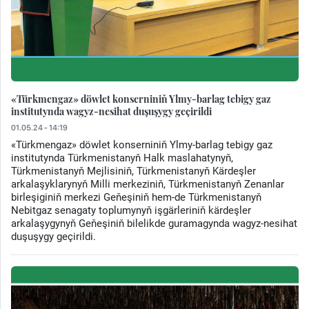
«Türkmengaz» döwlet konserniniň Ylmy-barlag tebigy gaz
institutynda wagyz-nesihat duşuşygy geçirildi
01.05.24 - 14:19
«Türkmengaz» döwlet konserniniň Ylmy-barlag tebigy gaz
institutynda Türkmenistanyň Halk maslahatynyň,
Türkmenistanyň Mejlisiniň, Türkmenistanyň Kärdeşler
arkalaşyklarynyň Milli merkeziniň, Türkmenistanyň Zenanlar
birleşiginiň merkezi Geňeşiniň hem-de Türkmenistanyň
Nebitgaz senagaty toplumynyň işgärleriniň kärdeşler
arkalaşygynyň Geňeşiniň bilelikde guramagynda wagyz-nesihat
duşuşygy geçirildi.