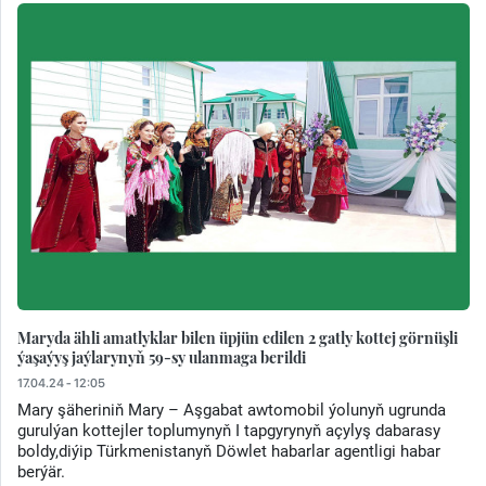
Maryda ähli amatlyklar bilen üpjün edilen 2 gatly kottej görnüşli
ýaşaýyş jaýlarynyň 59-sy ulanmaga berildi
17.04.24 - 12:05
Mary şäheriniň Mary – Aşgabat awtomobil ýolunyň ugrunda
gurulýan kottejler toplumynyň I tapgyrynyň açylyş dabarasy
boldy,diýip Türkmenistanyň Döwlet habarlar agentligi habar
berýär.