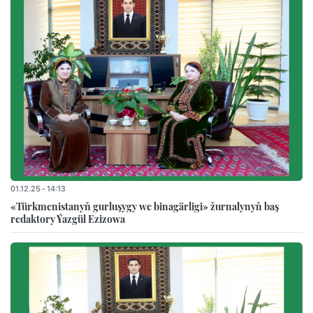
01.12.25 - 14:13
«Türkmenistanyň gurluşygy we binagärligi» žurnalynyň baş
redaktory Ýazgül Ezizowa