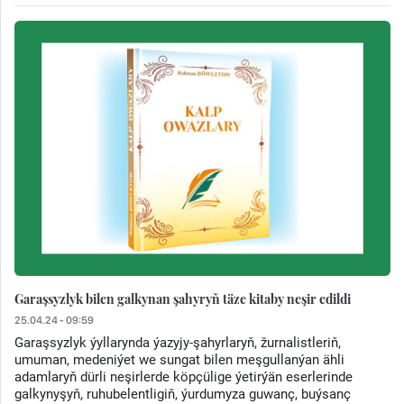
Garaşsyzlyk bilen galkynan şahyryň täze kitaby neşir edildi
25.04.24 - 09:59
Garaşsyzlyk ýyllarynda ýazyjy-şahyrlaryň, žurnalistleriň,
umuman, medeniýet we sungat bilen meşgullanýan ähli
adamlaryň dürli neşirlerde köpçülige ýetirýän eserlerinde
galkynyşyň, ruhubelentligiň, ýurdumyza guwanç, buýsanç