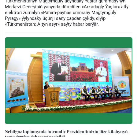
Türkmenistanyň Magtymguly adyndaky Ýaşlar guramasynyň
Merkezi Geňeşiniň ýanynda döredilen «Arkadagly Ýaşlar» atly
elektron žurnalyň «Pähim-paýhas ummany Magtymguly
Pyragy» ýylyndaky üçünji sany çapdan çykdy, diýip
«Türkmenistan: Altyn asyr» saýty habar berýär.
Nebitgaz toplumynda hormatly Prezidentimiziň täze kitabynyň