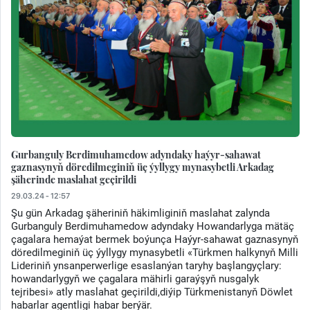
Gurbanguly Berdimuhamedow adyndaky haýyr-sahawat
gaznasynyň döredilmeginiň üç ýyllygy mynasybetli Arkadag
şäherinde maslahat geçirildi
29.03.24 - 12:57
Şu gün Arkadag şäheriniň häkimliginiň maslahat zalynda
Gurbanguly Berdimuhamedow adyndaky Howandarlyga mätäç
çagalara hemaýat bermek boýunça Haýyr-sahawat gaznasynyň
döredilmeginiň üç ýyllygy mynasybetli «Türkmen halkynyň Milli
Lideriniň ynsanperwerlige esaslanýan taryhy başlangyçlary:
howandarlygyň we çagalara mähirli garaýşyň nusgalyk
tejribesi» atly maslahat geçirildi,diýip Türkmenistanyň Döwlet
habarlar agentligi habar berýär.