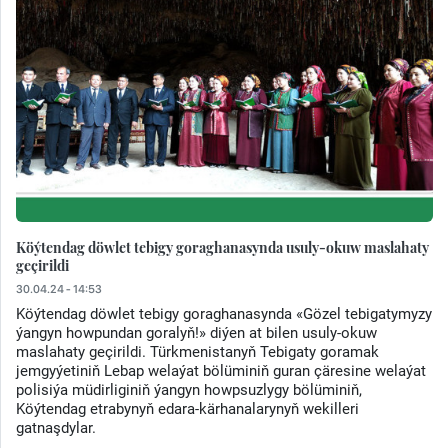
Köýtendag döwlet tebigy goraghanasynda usuly-okuw maslahaty
geçirildi
30.04.24 - 14:53
Köýtendag döwlet tebigy goraghanasynda «Gözel tebigatymyzy
ýangyn howpundan goralyň!» diýen at bilen usuly-okuw
maslahaty geçirildi. Türkmenistanyň Tebigaty goramak
jemgyýetiniň Lebap welaýat bölüminiň guran çäresine welaýat
polisiýa müdirliginiň ýangyn howpsuzlygy bölüminiň,
Köýtendag etrabynyň edara-kärhanalarynyň wekilleri
gatnaşdylar.