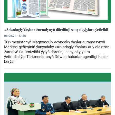
«Arkadagly Ýaşlar» žurnalynyň dördünji sany okyjylara ýetirildi
08.05.24 - 17:46
Türkmenistanyň Magtymguly adyndaky ýaşlar guramasynyň
Merkezi geňeşiniň ýanyndaky «Arkadagly Ýaşlar» atly elektron
žurnalyň üstümizdäki ýylyň dördünji sany okyjylara
ýetirildi,diýip Türkmenistanyň Döwlet habarlar agentligi habar
berýär.