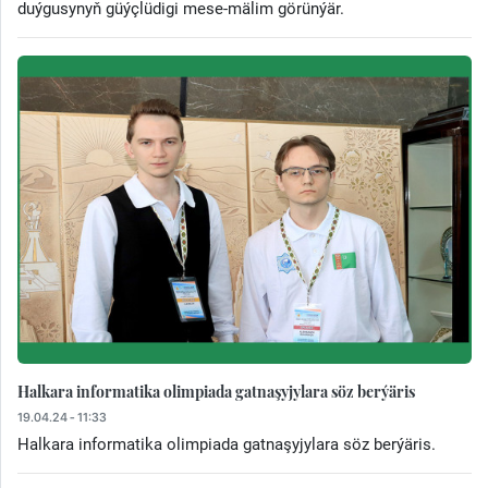
duýgusynyň güýçlüdigi mese-mälim görünýär.
Halkara informatika olimpiada gatnaşyjylara söz berýäris
19.04.24 - 11:33
Halkara informatika olimpiada gatnaşyjylara söz berýäris.