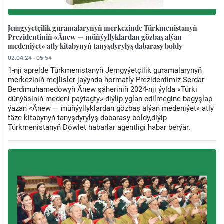
Jemgyýetçilik guramalarynyň merkezinde Türkmenistanyň
Prezidentiniň «Änew — müňýyllyklardan gözbaş alýan
medeniýet» atly kitabynyň tanyşdyrylyş dabarasy boldy
02.04.24 - 05:54
1-nji aprelde Türkmenistanyň Jemgyýetçilik guramalarynyň
merkeziniň mejlisler jaýynda hormatly Prezidentimiz Serdar
Berdimuhamedowyň Änew şäheriniň 2024-nji ýylda «Türki
dünýäsiniň medeni paýtagty» diýlip yglan edilmegine bagyşlap
ýazan «Änew — müňýyllyklardan gözbaş alýan medeniýet» atly
täze kitabynyň tanyşdyrylyş dabarasy boldy,diýip
Türkmenistanyň Döwlet habarlar agentligi habar berýär.