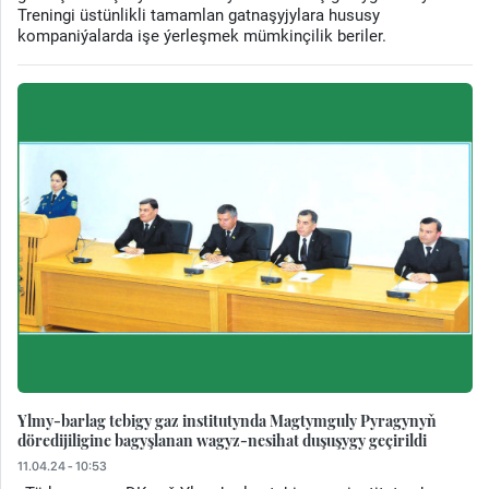
Treningi üstünlikli tamamlan gatnaşyjylara hususy
kompaniýalarda işe ýerleşmek mümkinçilik beriler.
Ylmy-barlag tebigy gaz institutynda Magtymguly Pyragynyň
döredijiligine bagyşlanan wagyz-nesihat duşuşygy geçirildi
11.04.24 - 10:53