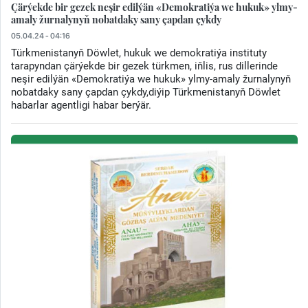
Çärýekde bir gezek neşir edilýän «Demokratiýa we hukuk» ylmy-
amaly žurnalynyň nobatdaky sany çapdan çykdy
05.04.24 - 04:16
Türkmenistanyň Döwlet, hukuk we demokratiýa instituty
tarapyndan çärýekde bir gezek türkmen, iňlis, rus dillerinde
neşir edilýän «Demokratiýa we hukuk» ylmy-amaly žurnalynyň
nobatdaky sany çapdan çykdy,diýip Türkmenistanyň Döwlet
habarlar agentligi habar berýär.