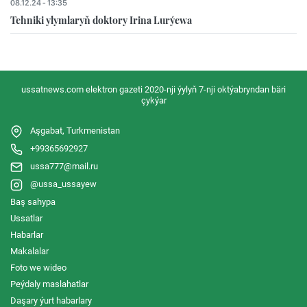
08.12.24 - 13:35
Tehniki ylymlaryň doktory Irina Lurýewa
ussatnews.com elektron gazeti 2020-nji ýylyň 7-nji oktýabryndan bäri
çykýar
Aşgabat, Turkmenistan
+99365692927
ussa777@mail.ru
@ussa_ussayew
Baş sahypa
Ussatlar
Habarlar
Makalalar
Foto we wideo
Peýdaly maslahatlar
Daşary ýurt habarlary