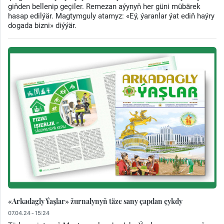
giňden bellenip geçiler. Remezan aýynyň her güni mübärek
hasap edilýär. Magtymguly atamyz: «Eý, ýaranlar ýat ediň haýry
dogada bizni» diýýär.
«Arkadagly Ýaşlar» žurnalynyň täze sany çapdan çykdy
07.04.24 - 15:24