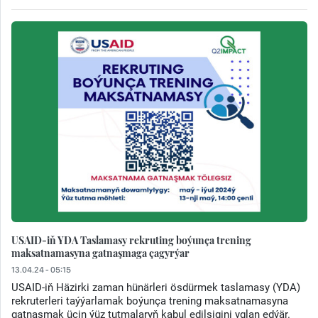
USAID-iň YDA Taslamasy rekruting boýunça trening
maksatnamasyna gatnaşmaga çagyrýar
13.04.24 - 05:15
USAID-iň Häzirki zaman hünärleri ösdürmek taslamasy (YDA)
rekruterleri taýýarlamak boýunça trening maksatnamasyna
gatnaşmak üçin ýüz tutmalaryň kabul edilşigini yglan edýär.