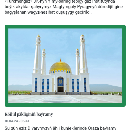
«Türkmengaz» DK-nyň Ylmy-barlag tebigy gaz institutynda
beýik akyldar şahyrymyz Magtymguly Pyragynyň döredijiligine
bagyşlanan wagyz-nesihat duşuşygy geçirildi.
Köňül päkliginiň baýramy
10.04.24 - 05:41
Şu gün eziz Diýarymyzyň ähli künjeklerinde Oraza baýramy