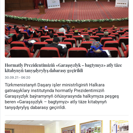
Hormatly Prezidentimiziň «Garaşsyzlyk – bagtymyz» atly täze
kitabynyň tanyşdyrylyş dabarasy geçirildi
30.09.21 - 06:20
Türkmenistanyň Daşary işler ministrliginiň Halkara
gatnaşyklary institutynda hormatly Prezidentimiziň
Garaşsyzlyk baýramynyň öňüsyrasynda halkymyza peşgeş
beren «Garaşsyzlyk – bagtymyz» atly täze kitabynyň
tanyşdyrylyş dabarasy geçirildi.