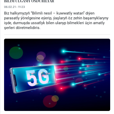
BILIM ULGAMY ÖSDÜRILÝÄR
06.02.21 - 11:23
Biz halkymyzyň “Bilimli nesil – kuwwatly watan” diýen
parasatly ýörelgesine eýerip, ýaşlaryň öz zehin başarnyklaryny
işde, durmuşda ussatlyk bilen ulanyp bilmekleri üçin amatly
şerleri döretmelidiris.