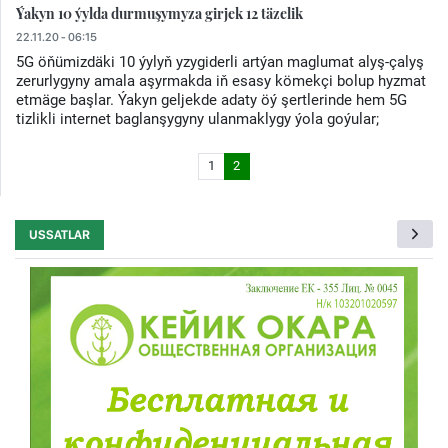
Ýakyn 10 ýylda durmuşymyza girjek 12 täzelik
22.11.20 - 06:15
5G öňümizdäki 10 ýylyň yzygiderli artýan maglumat alyş-çalyş
zerurlygyny amala aşyrmakda iň esasy kömekçi bolup hyzmat
etmäge başlar. Ýakyn geljekde adaty öý şertlerinde hem 5G
tizlikli internet baglanşygyny ulanmaklygy ýola goýular;
1
2
USSATLAR