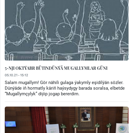
5-NJI OKTÝABR BÜTINDÜNÝÄ MUGALLYMLAR GÜNI
05.10.21 - 15:12
Salam mugallym! Gör nähili gulaga ýakymly eşidilýän sözler.
Dünýäde iň hormatly käriň haýsydygy barada soralsa, elbetde
“Mugallymçylyk” diýip jogap bererdim.