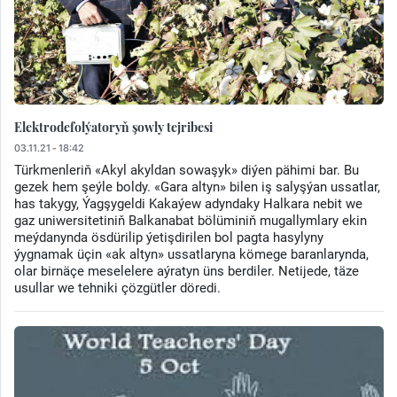
Elektrodefolýatoryň şowly tejribesi
03.11.21 - 18:42
Türkmenleriň «Akyl akyldan sowaşyk» diýen pähimi bar. Bu
gezek hem şeýle boldy. «Gara altyn» bilen iş salyşýan ussatlar,
has takygy, Ýagşygeldi Kakaýew adyndaky Halkara nebit we
gaz uniwersitetiniň Balkanabat bölüminiň mugallymlary ekin
meýdanynda ösdürilip ýetişdirilen bol pagta hasylyny
ýygnamak üçin «ak altyn» ussatlaryna kömege baranlarynda,
olar birnäçe meselelere aýratyn üns berdiler. Netijede, täze
usullar we tehniki çözgütler döredi.