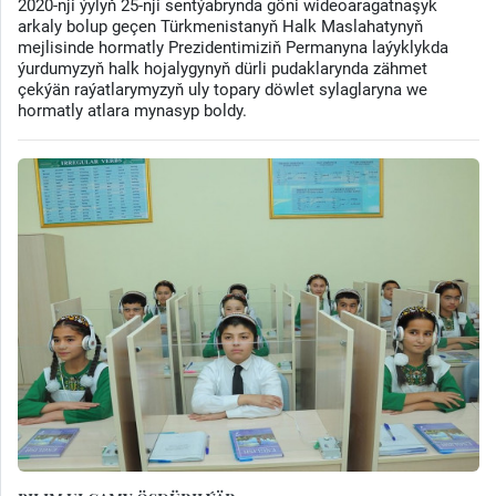
2020-nji ýylyň 25-nji sentýabrynda göni wideoaragatnaşyk
arkaly bolup geçen Türkmenistanyň Halk Maslahatynyň
mejlisinde hormatly Prezidentimiziň Permanyna laýyklykda
ýurdumyzyň halk hojalygynyň dürli pudaklarynda zähmet
çekýän raýatlarymyzyň uly topary döwlet sylaglaryna we
hormatly atlara mynasyp boldy.