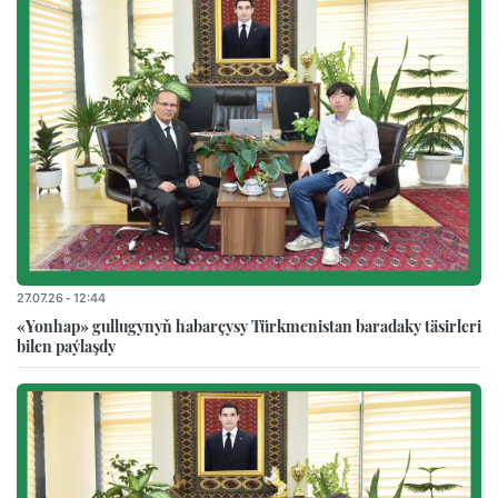
27.07.26 - 12:44
«Yonhap» gullugynyň habarçysy Türkmenistan baradaky täsirleri
bilen paýlaşdy