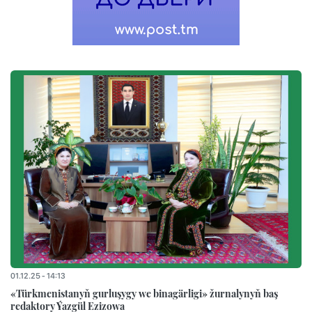
01.12.25 - 14:13
«Türkmenistanyň gurluşygy we binagärligi» žurnalynyň baş
redaktory Ýazgül Ezizowa