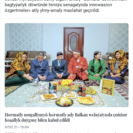
bagtyýarlyk döwründe himiýa senagatynda innowasion
özgertmeler» atly ylmy-amaly maslahat geçirildi.
Hormatly mugallymyň hormatly ady Balkan welaýatynda çuňňur
hoşallyk duýgusy bilen kabul edildi
07.02.21 - 13:04