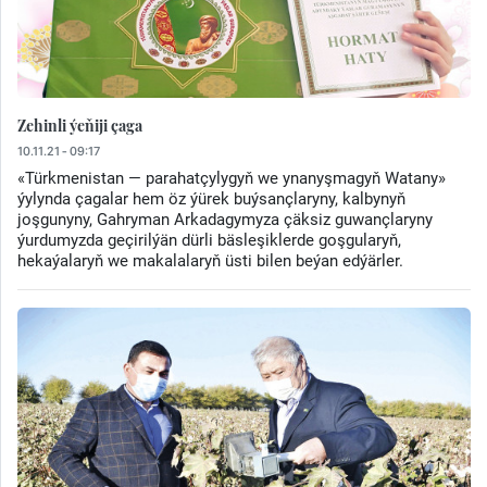
Zehinli ýeňiji çaga
10.11.21 - 09:17
«Türkmenistan — parahatçylygyň we ynanyşmagyň Watany»
ýylynda çagalar hem öz ýürek buýsançlaryny, kalbynyň
joşgunyny, Gahryman Arkadagymyza çäksiz guwançlaryny
ýurdumyzda geçirilýän dürli bäsleşiklerde goşgularyň,
hekaýalaryň we makalalaryň üsti bilen beýan edýärler.