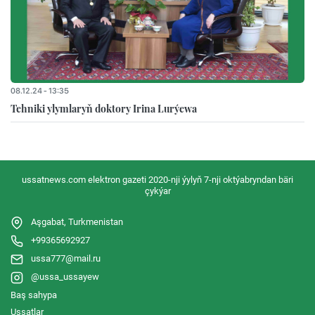
08.12.24 - 13:35
Tehniki ylymlaryň doktory Irina Lurýewa
ussatnews.com elektron gazeti 2020-nji ýylyň 7-nji oktýabryndan bäri
çykýar
Aşgabat, Turkmenistan
+99365692927
ussa777@mail.ru
@ussa_ussayew
Baş sahypa
Ussatlar