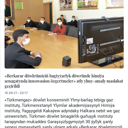
«Berkarar döwletimiziň bagtyýarlyk döwründe himiýa
senagatynda innowasion özgertmeler» atly ylmy-amaly maslahat
geçirildi
16.09.21 - 20:17
«Türkmengaz» döwlet konserniniň Ylmy-barlag tebigy gaz
instituty, Türkmenistanyň Ylymlar akademiýasynyň Himiýa
instituty, Ýagşygeldi Kakaýew adyndaky Halkara nebit we gaz
uniwersiteti, Türkmen döwlet binagärlik-gurluşyk instituty
tarapyndan mukaddes Garaşsyzlygymyzyň 30 ýyllyk şanly
senesi mynasybetli sanly ulgam arkaly «Berkarar döwletimiziň