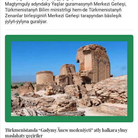
Magtymguly adyndaky Ýaşlar guramasynyň Merkezi Geňeşi,
Türkmenistanyň Bilim ministrligi hem-de Türkmenistanyň
Zenanlar birleşiginiň Merkezi Geňeşi tarapyndan bäsleşik
ýylyň-ýylyna guralýar.
Türkmenistanda “Gadymy Änew medeniýeti” atly halkara ylmy
maslahaty geçiriler