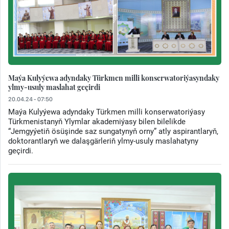
Maýa Kulyýewa adyndaky Türkmen milli konserwatoriýasyndaky
ylmy-usuly maslahat geçirdi
20.04.24 - 07:50
Maýa Kulyýewa adyndaky Türkmen milli konserwatoriýasy
Türkmenistanyň Ylymlar akademiýasy bilen bilelikde
“Jemgyýetiň ösüşinde saz sungatynyň orny” atly aspirantlaryň,
doktorantlaryň we dalaşgärleriň ylmy-usuly maslahatyny
geçirdi.