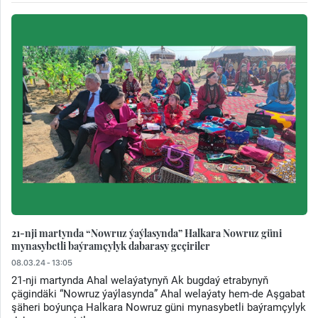
21-nji martynda “Nowruz ýaýlasynda” Halkara Nowruz güni
mynasybetli baýramçylyk dabarasy geçiriler
08.03.24 - 13:05
21-nji martynda Ahal welaýatynyň Ak bugdaý etrabynyň
çägindäki “Nowruz ýaýlasynda” Ahal welaýaty hem-de Aşgabat
şäheri boýunça Halkara Nowruz güni mynasybetli baýramçylyk