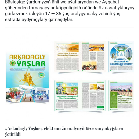
Bäsleşige ýurdumyzyň ähli welaýatlaryndan we Aşgabat
şäherinden tomaşaçylar köpçüliginiň öňünde öz ussatlyklaryny
görkezmek isleýän 17 — 35 ýaş aralygyndaky zehinli ýaş
estrada aýdymçylary gatnaşdylar.
«Arkadagly Ýaşlar» elektron žurnalynyň täze sany okyjylara
ýetirildi