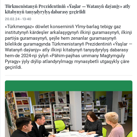
Türkmenistanyň Prezidentiniň «Ýaşlar — Watanyň daýanjy» atly
kitabynyň tanyşdyrylyş dabarasy geçirildi
20.02.24 - 13:40
«Türkmengaz» döwlet konserniniň Ylmy-barlag tebigy gaz
institutynyň kärdeşler arkalaşygynyň ilkinji guramasynyň, ilkinji
partiýa guramasynyň, şeýle hem zenanlar guramasynyň
bilelikde guramagynda Türkmenistanyň Prezidentiniň «Ýaşlar —
Watanyň daýanjy» atly ilkinji kitabynyň tanyşdyrylyş dabarasy
hem-de 2024-nji ýylyň «Pähim-paýhas ummany Magtymguly
Pyragy» ýyly diýlip atlandyrylmagy mynasybetli utgaşykly çäre
geçirildi.