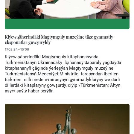
Kiýew şäherindäki Magtymguly muzeýine täze gymmatly
eksponatlar gowşuryldy
17.02.24 - 15:06
Kiýew şäherindäki Magtymguly kitaphanasynda
Türkmenistanyň Ukrainadaky Ilçihanasy dabaraly ýagdaýda
kitaphananyň çäginde ýerleşýän Magtymguly muzeýine
Türkmenistanyň Medeniýet Ministrligi tarapyndan iberilen
türkmen milli medeni-mirasynyň gymmatlyklaryny we dürli
dillerdäki kitaplaryny gowşurdy, diýip «Türkmenistan: Altyn
asyr» saýty habar berýär.