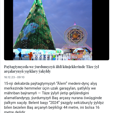
Paýtagtymyzda we ýurdumyzyň ähli künjeklerinde Täze ýyl
arçalarynyň yşyklary ýakyldy
16.12.23 - 09:10
15-nji dekabrda paýtagtymyzyň “Älem” medeni-dynç alyş
merkezinde hemmeler üçin uzak garaşylan, şatlykly we
mähriban baýramyň — Täze ýylyň ýetip gelýändigini
alamatlandyryp, ýurdumyzyň Baş arçasy nurana öwüşginde
ýalkym saçdy. Belent başy “2024” ýazgyly sekizburçly ýyldyz
bilen bezelen Baş arçanyň beýikligi 44 metre, ini bolsa 16
metre deňdir.