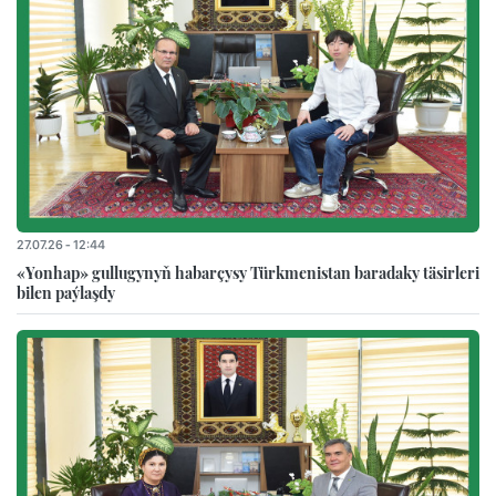
27.07.26 - 12:44
«Yonhap» gullugynyň habarçysy Türkmenistan baradaky täsirleri
bilen paýlaşdy