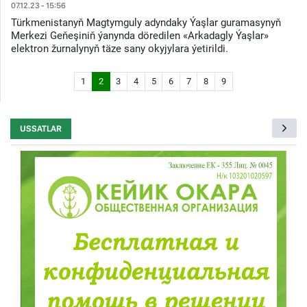
07.12.23 - 15:56
Türkmenistanyň Magtymguly adyndaky Ýaşlar guramasynyň
Merkezi Geňeşiniň ýanynda döredilen «Arkadagly Ýaşlar»
elektron žurnalynyň täze sany okyjylara ýetirildi.
1
2
3
4
5
6
7
8
9
USSATLAR