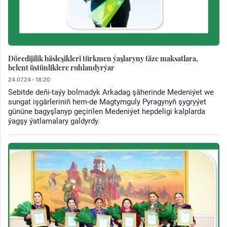
Döredijilik bäsleşikleri türkmen ýaşlaryny täze maksatlara,
belent üstünliklere ruhlandyrýar
24.07.24 - 18:20
Sebitde deňi-taýy bolmadyk Arkadag şäherinde Medeniýet we
sungat işgärleriniň hem-de Magtymguly Pyragynyň şygryýet
gününe bagyşlanyp geçirilen Medeniýet hepdeligi kalplarda
ýagşy ýatlamalary galdyrdy.