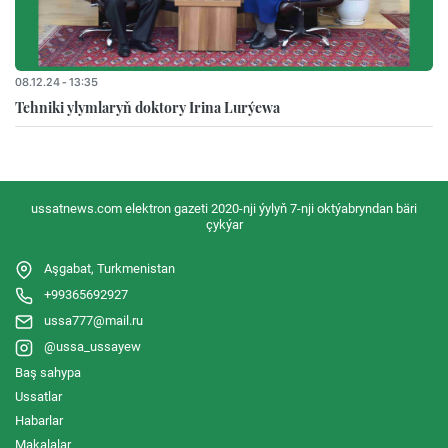
08.12.24 - 13:35
Tehniki ylymlaryň doktory Irina Lurýewa
ussatnews.com elektron gazeti 2020-nji ýylyň 7-nji oktýabryndan bäri
çykýar
Aşgabat, Turkmenistan
+99365692927
ussa777@mail.ru
@ussa_ussayew
Baş sahypa
Ussatlar
Habarlar
Makalalar