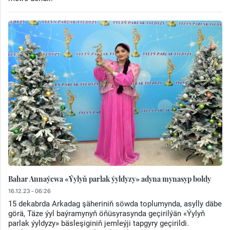
Bahar Annaýewa «Ýylyň parlak ýyldyzy» adyna mynasyp boldy
16.12.23 - 06:26
15 dekabrda Arkadag şäheriniň söwda toplumynda, asylly däbe
görä, Täze ýyl baýramynyň öňüsyrasynda geçirilýän «Ýylyň
parlak ýyldyzy» bäsleşiginiň jemleýji tapgyry geçirildi.