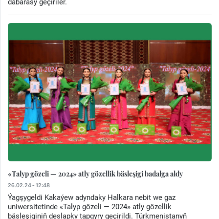
dabarasy geçiriler.
«Talyp gözeli — 2024» atly gözellik bäsleşigi badalga aldy
26.02.24 - 12:48
Ýagşygeldi Kakaýew adyndaky Halkara nebit we gaz
uniwersitetinde «Talyp gözeli — 2024» atly gözellik
bäsleşiginiň deslapky tapgyry geçirildi. Türkmenistanyň