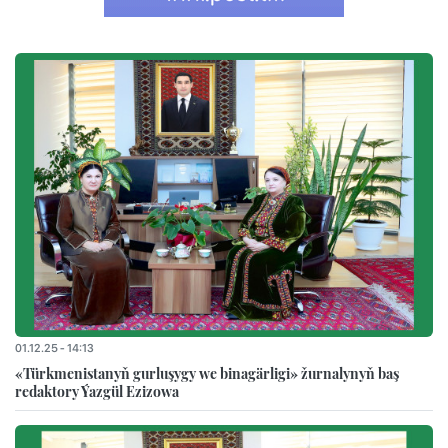
01.12.25 - 14:13
«Türkmenistanyň gurluşygy we binagärligi» žurnalynyň baş
redaktory Ýazgül Ezizowa