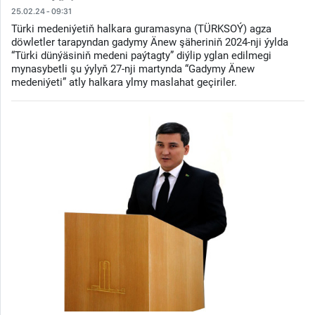
25.02.24 - 09:31
Türki medeniýetiň halkara guramasyna (TÜRKSOÝ) agza
döwletler tarapyndan gadymy Änew şäheriniň 2024-nji ýylda
“Türki dünýäsiniň medeni paýtagty” diýlip yglan edilmegi
mynasybetli şu ýylyň 27-nji martynda “Gadymy Änew
medeniýeti” atly halkara ylmy maslahat geçiriler.