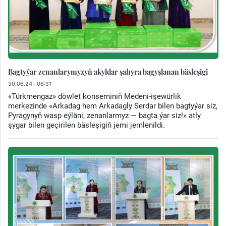
Bagtyýar zenanlarymyzyň akyldar şahyra bagyşlanan bäsleşigi
30.06.24 - 08:31
«Türkmengaz» döwlet konserniniň Medeni-işewürlik
merkezinde «Arkadag hem Arkadagly Serdar bilen bagtyýar siz,
Pyragynyň wasp eýläni, zenanlarmyz — bagta ýar siz!» atly
şygar bilen geçirilen bäsleşigiň jemi jemlenildi.