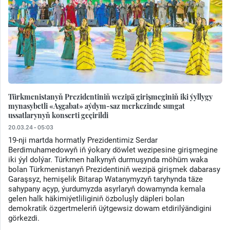
Türkmenistanyň Prezidentiniň wezipä girişmeginiň iki ýyllygy
mynasybetli «Aşgabat» aýdym-saz merkezinde sungat
ussatlarynyň konserti geçirildi
20.03.24 - 05:03
19-nji martda hormatly Prezidentimiz Serdar
Berdimuhamedowyň iň ýokary döwlet wezipesine girişmegine
iki ýyl dolýar. Türkmen halkynyň durmuşynda möhüm waka
bolan Türkmenistanyň Prezidentiniň wezipä girişmek dabarasy
Garaşsyz, hemişelik Bitarap Watanymyzyň taryhynda täze
sahypany açyp, ýurdumyzda asyrlaryň dowamynda kemala
gelen halk häkimiýetliliginiň özboluşly däpleri bolan
demokratik özgertmeleriň üýtgewsiz dowam etdirilýändigini
görkezdi.