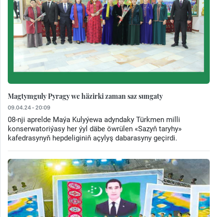
Magtymguly Pyragy we häzirki zaman saz sungaty
09.04.24 - 20:09
08-nji aprelde Maýa Kulyýewa adyndaky Türkmen milli
konserwatoriýasy her ýyl däbe öwrülen «Sazyň taryhy»
kafedrasynyň hepdeliginiň açylyş dabarasyny geçirdi.