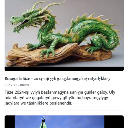
Bosagada täze - 2024-nji ýyl: garşylamagyň aýratynlyklary
30.12.23 - 06:26
Täze 2024-nji ýylyň başlanmagyna sanlyja günler galdy. Uly
adamlaryň we çagalaryň gowy görýän bu baýramçylygy
jadylara we täsinliklere beslenendir.