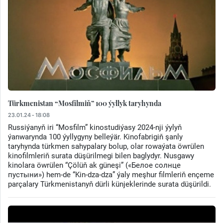
Türkmenistan “Mosfilmiň” 100 ýyllyk taryhynda
23.01.24 - 18:08
Russiýanyň iri “Mosfilm” kinostudiýasy 2024-nji ýylyň
ýanwarynda 100 ýyllygyny belleýär. Kinofabrigiň şanly
taryhynda türkmen sahypalary bolup, olar rowaýata öwrülen
kinofilmleriň surata düşürilmegi bilen baglydyr. Nusgawy
kinolara öwrülen “Çölüň ak güneşi” («Белое солнце
пустыни») hem-de “Kin-dza-dza” ýaly meşhur filmleriň ençeme
parçalary Türkmenistanyň dürli künjeklerinde surata düşürildi.