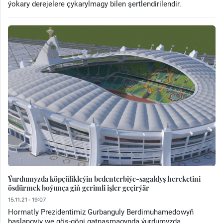
ýokary derejelere çykarylmagy bilen şertlendirilendir.
Ýurdumyzda köpçülikleýin bedenterbiýe-sagaldyş hereketini
ösdürmek boýunça giň gerimli işler geçirýär
15.11.21 - 19:07
Hormatly Prezidentimiz Gurbanguly Berdimuhamedowyň
başlangyjy we gös-göni gatnaşmagynda ýurdumyzda