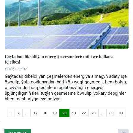
Gaýtadan dikeldilýän energiýa çeşmeleri: milli we halkara
tejribesi
11.11.21 - 06:17
Gaýtadan dikeldilýän çeşmelerden energiýa almagyň adaty işe
öwrülip, ýola goýlanyndan bäri köp wagt geçmedik hem bolsa,
ol eýýämden sarp edijileriň aglabasy üçin energiýa
üpjünçiliginiň ileri tutýan çeşmesine öwrülip, ýokary depginler
bilen meşhurlyga eýe bolýar.
1
2
...
17
18
19
20
21
22
23
...
30
31