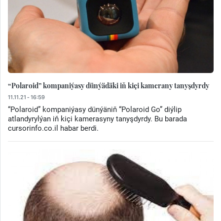
“Polaroid” kompaniýasy dünýädäki iň kiçi kamerany tanyşdyrdy
11.11.21 - 16:59
“Polaroid” kompaniýasy dünýäniň “Polaroid Go” diýlip
atlandyrylýan iň kiçi kamerasyny tanyşdyrdy. Bu barada
cursorinfo.co.il habar berdi.