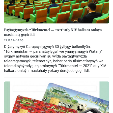
Paýtagtymyzda “Türkmentel — 2021” atly XIV halkara onlaýn
maslahaty geçirildi
13.11.21 - 14:06
Diýarymyzyň Garaşsyzlygynyň 30 ýyllygy bellenilýän,
“Türkmenistan — parahatçylygyň we ynanyşmagyň Watany”
şygary astynda geçirilýän şu ýylda paýtagtymyzda
telearagatnaşyk, telemetriýa, habar beriş tilsimatlarynyň we
teleradioýaýradyş enjamlarynyň “Türkmentel — 2021” atly XIV
halkara onlaýn maslahaty ýokary derejede geçirildi.