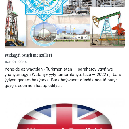
Pudagyň ösüşli menzilleri
16.11.21 - 20:14
Ýene-de az wagtdan «Türkmenistan — parahatçylygyň we
ynanyşmagyň Watany» ýyly tamamlanyp, täze — 2022-nji bars
ýylyna gadam basýarys. Bars haýwanat dünýäsinde iň batyr,
güýçli, edermen hasap edilýär.