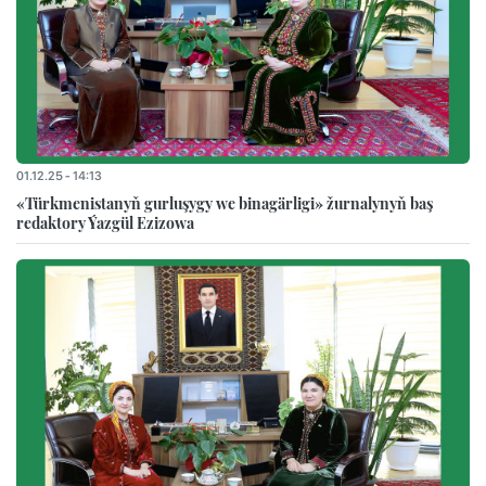
01.12.25 - 14:13
«Türkmenistanyň gurluşygy we binagärligi» žurnalynyň baş
redaktory Ýazgül Ezizowa