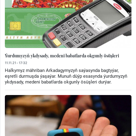
Ýurdumyzyň ykdysady, medeni babatlarda okgunly ösüşleri
11.11.21 - 17:32
Halkymyz mähriban Arkadagymyzyň saýasynda bagtyýar,
eşretli durmuşda ýaşaýar. Munuň düýp esasynda ýurdumyzyň
ykdysady, medeni babatlarda okgunly ösüşleri durýar.