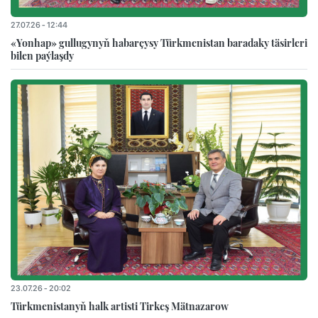
27.07.26 - 12:44
«Yonhap» gullugynyň habarçysy Türkmenistan baradaky täsirleri
bilen paýlaşdy
23.07.26 - 20:02
Türkmenistanyň halk artisti Tirkeş Mätnazarow