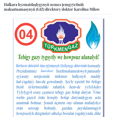
Halkara hyzmatdaşlygynyň nemes jemgyýetiniň
maksatnamasynyň (GIZ) direktory doktor Karolina Milow