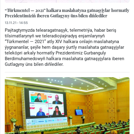
“Türkmentel — 2021” halkara maslahatyna gatnaşyjylar hormatly
Prezidentimiziň iberen Gutlagyny üns bilen diňlediler
13.11.21 - 14:55
Paýtagtymyzda telearagatnaşyk, telemetriýa, habar beriş
tilsimatlarynyň we teleradioýaýradyş enjamlarynyň
“Türkmentel — 2021” atly XIV halkara onlaýn maslahatyna
ýygnananlar, şeýle hem daşary ýurtly maslahata gatnaşyjylar
teleköpri arkaly hormatly Prezidentimiz Gurbanguly
Berdimuhamedowyň halkara maslahata gatnaşyjylara iberen
Gutlagyny üns bilen diňlediler.