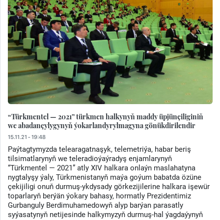
“Türkmentel — 2021” türkmen halkynyň maddy üpjünçiliginiň
we abadançylygynyň ýokarlandyrylmagyna gönükdirilendir
15.11.21 - 19:48
Paýtagtymyzda telearagatnaşyk, telemetriýa, habar beriş
tilsimatlarynyň we teleradioýaýradyş enjamlarynyň
“Türkmentel — 2021” atly XIV halkara onlaýn maslahatyna
nygtalyşy ýaly, Türkmenistanyň maýa goýum babatda özüne
çekijiligi onuň durmuş-ykdysady görkezijilerine halkara işewür
toparlaryň berýän ýokary bahasy, hormatly Prezidentimiz
Gurbanguly Berdimuhamedowyň alyp barýan parasatly
syýasatynyň netijesinde halkymyzyň durmuş-hal ýagdaýynyň