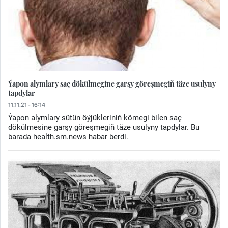
Ýapon alymlary saç dökülmegine garşy göreşmegiň täze usulyny
tapdylar
11.11.21 - 16:14
Ýapon alymlary sütün öýjükleriniň kömegi bilen saç
dökülmesine garşy göreşmegiň täze usulyny tapdylar. Bu
barada health.sm.news habar berdi.