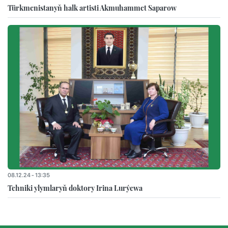
Türkmenistanyň halk artisti Akmuhammet Saparow
08.12.24 - 13:35
Tehniki ylymlaryň doktory Irina Lurýewa