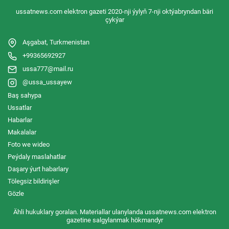
ussatnews.com elektron gazeti 2020-nji ýylyň 7-nji oktýabryndan bäri
çykýar
Aşgabat, Turkmenistan
+99365692927
ussa777@mail.ru
@ussa_ussayew
Baş sahypa
Ussatlar
Habarlar
Makalalar
Foto we wideo
Peýdaly maslahatlar
Daşary ýurt habarlary
Tölegsiz bildirişler
Gözle
Ähli hukuklary goralan. Materiallar ulanylanda ussatnews.com elektron
gazetine salgylanmak hökmandyr