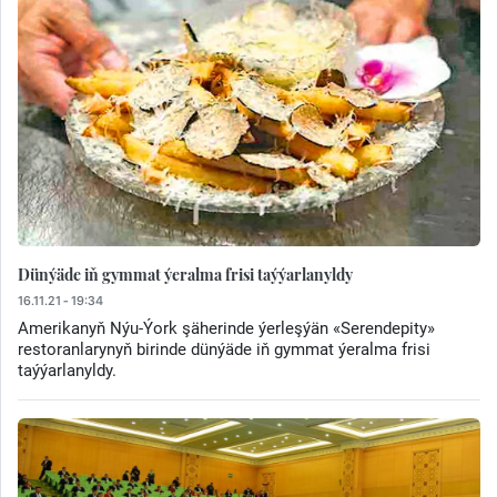
Dünýäde iň gymmat ýeralma frisi taýýarlanyldy
16.11.21 - 19:34
Amerikanyň Nýu-Ýork şäherinde ýerleşýän «Serendepity»
restoranlarynyň birinde dünýäde iň gymmat ýeralma frisi
taýýarlanyldy.