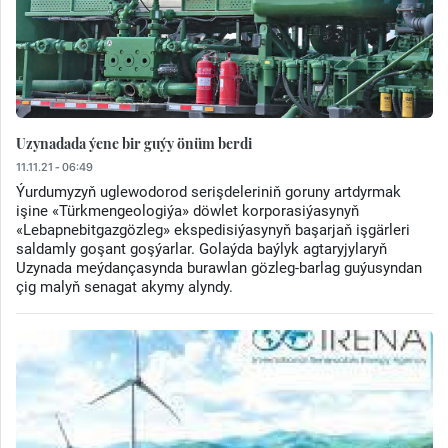
Uzynadada ýene bir guýy önüm berdi
11.11.21 - 06:49
Ýurdumyzyň uglewodorod serişdeleriniň goruny artdyrmak
işine «Türkmengeologiýa» döwlet korporasiýasynyň
«Lebapnebitgazgözleg» ekspedisiýasynyň başarjaň işgärleri
saldamly goşant goşýarlar. Golaýda baýlyk agtaryjylaryň
Uzynada meýdançasynda burawlan gözleg-barlag guýusyndan
çig malyň senagat akymy alyndy.