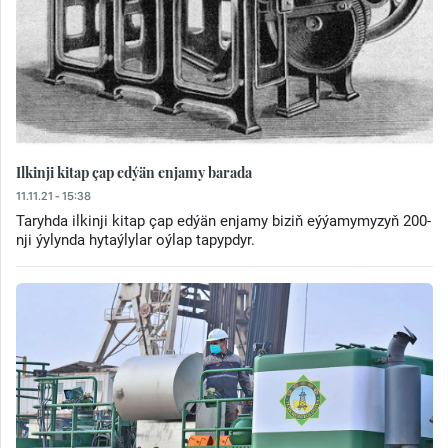
Ilkinji kitap çap edýän enjamy barada
11.11.21 - 15:38
Taryhda ilkinji kitap çap edýän enjamy biziň eýýamymyzyň 200-
nji ýylynda hytaýlylar oýlap tapypdyr.