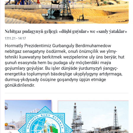
Nebitgaz pudagynyň geljegi: «düşbi guýular» we «sanly ýataklar»
17.11.21 - 14:17
Hormatly Prezidentimiz Gurbanguly Berdimuhamedow
nebitgaz senagatyny ösdürmek, onuň önümçilik we ylmy-
tehniki kuwwatyny berkitmek wezipelerine uly üns berýär, hut
şunuň esasynda hem bu pudaga uly möçberdäki maýa
goýumlary goýulýar. Bu işler dünýäde ýurdumyzyň ýangyç-
energetika toplumynyň bäsdeşlige ukyplylygyny artdyrmaga,
durmuş-ykdysady ösüşine goşandyny üpjün etmäge
gönükdirilendir.