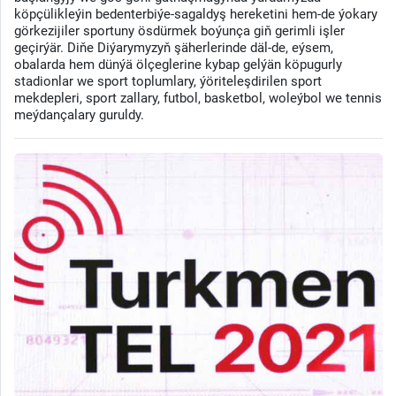
köpçülikleýin bedenterbiýe-sagaldyş hereketini hem-de ýokary
görkezijiler sportuny ösdürmek boýunça giň gerimli işler
geçirýär. Diňe Diýarymyzyň şäherlerinde däl-de, eýsem,
obalarda hem dünýä ölçeglerine kybap gelýän köpugurly
stadionlar we sport toplumlary, ýöriteleşdirilen sport
mekdepleri, sport zallary, futbol, basketbol, woleýbol we tennis
meýdançalary guruldy.