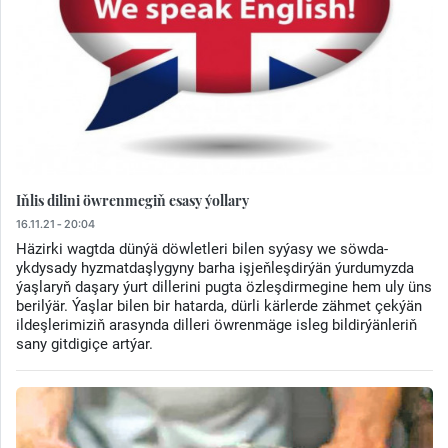
Iňlis dilini öwrenmegiň esasy ýollary
16.11.21 - 20:04
Häzirki wagtda dünýä döwletleri bilen syýasy we söwda-
ykdysady hyzmatdaşlygyny barha işjeňleşdirýän ýurdumyzda
ýaşlaryň daşary ýurt dillerini pugta özleşdirmegine hem uly üns
berilýär. Ýaşlar bilen bir hatarda, dürli kärlerde zähmet çekýän
ildeşlerimiziň arasynda dilleri öwrenmäge isleg bildirýänleriň
sany gitdigiçe artýar.