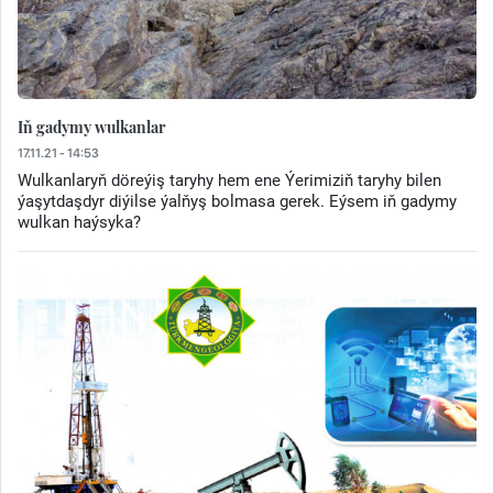
Iň gadymy wulkanlar
17.11.21 - 14:53
Wulkanlaryň döreýiş taryhy hem ene Ýerimiziň taryhy bilen
ýaşytdaşdyr diýilse ýalňyş bolmasa gerek. Eýsem iň gadymy
wulkan haýsyka?