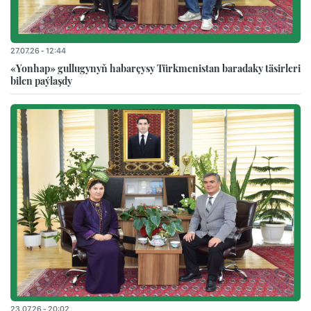
27.07.26 - 12:44
«Yonhap» gullugynyň habarçysy Türkmenistan baradaky täsirleri
bilen paýlaşdy
23.07.26 - 20:02