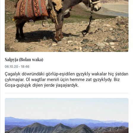
Salpyja (Bolan waka)
06.10.20 - 18:46
Çagalyk döwründäki görlüp-eşidilen gyzykly wakalar hiç ýatdan
çykmaýar. Ol wagtlar meniň üçin hemme zat gyzyklydy. Biz
Goşa-guýujyk diýen ýerde ýaşaýardyk.