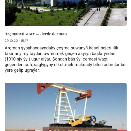
Arçmanyň suwy — derde derman
29.10.20 - 15:17
Arçman şypahanasyndaky çeşme suwunyň kesel bejerijilik
täsirini ylmy taýdan öwrenmek geçen asyryň başlaryndan
(1910-njy ýyl) ugur alýar. Şondan bäş ýyl çemesi wagt
geçenden soň, saglygyny dikeltmek maksady bilen adamlar bu
ýere gelip ugraýar.