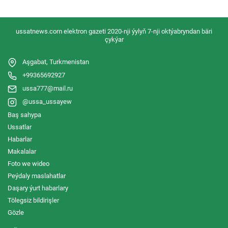
ussatnews.com elektron gazeti 2020-nji ýylyň 7-nji oktýabryndan bäri
çykýar
Aşgabat, Turkmenistan
+99365692927
ussa777@mail.ru
@ussa_ussayew
Baş sahypa
Ussatlar
Habarlar
Makalalar
Foto we wideo
Peýdaly maslahatlar
Daşary ýurt habarlary
Tölegsiz bildirişler
Gözle