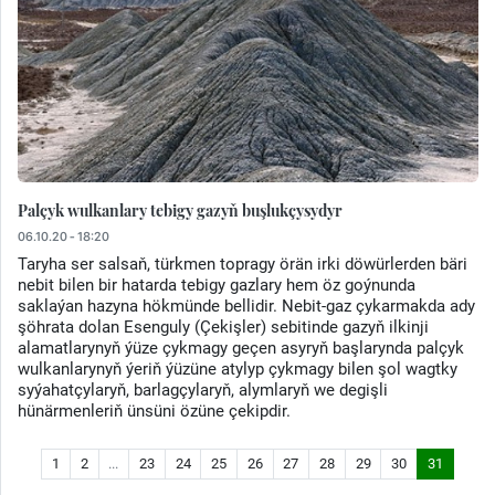
Palçyk wulkanlary tebigy gazyň buşlukçysydyr
06.10.20 - 18:20
Taryha ser salsaň, türkmen topragy örän irki döwürlerden bäri
nebit bilen bir hatarda tebigy gazlary hem öz goýnunda
saklaýan hazyna hökmünde bellidir. Nebit-gaz çykarmakda ady
şöhrata dolan Esenguly (Çekişler) sebitinde gazyň ilkinji
alamatlarynyň ýüze çykmagy geçen asyryň başlarynda palçyk
wulkanlarynyň ýeriň ýüzüne atylyp çykmagy bilen şol wagtky
syýahatçylaryň, barlagçylaryň, alymlaryň we degişli
hünärmenleriň ünsüni özüne çekipdir.
1
2
...
23
24
25
26
27
28
29
30
31