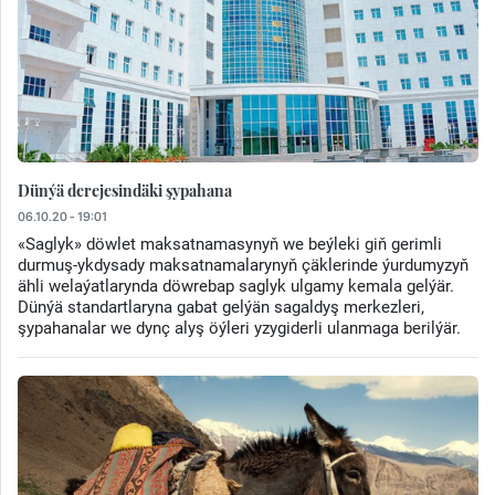
Dünýä derejesindäki şypahana
06.10.20 - 19:01
«Saglyk» döwlet maksatnamasynyň we beýleki giň gerimli
durmuş-ykdysady maksatnamalarynyň çäklerinde ýurdumyzyň
ähli welaýatlarynda döwrebap saglyk ulgamy kemala gelýär.
Dünýä standartlaryna gabat gelýän sagaldyş merkezleri,
şypahanalar we dynç alyş öýleri yzygiderli ulanmaga berilýär.