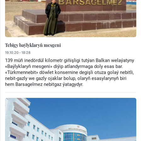
Tebigy baýlyklaryň mesgeni
19.10.20 - 18:28
139 müň inedördül kilometr giňişligi tutýan Balkan welaýatyny
«Baýlyklaryň mesgeni» diýip atlandyrmaga doly esas bar.
«Türkmennebit» döwlet konsernine degişli otuza golaý nebitli,
nebit-gazly we gazly ojaklar bolup, olaryň esasylarynyň biri
hem Barsagelmez nebitgaz ýatagydyr.