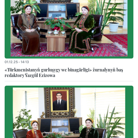
01.12.25 - 14:13
«Türkmenistanyň gurluşygy we binagärligi» žurnalynyň baş
redaktory Ýazgül Ezizowa