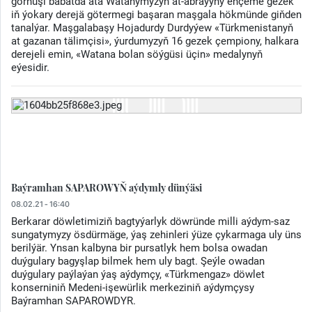
görnüşi babatda ata Watanymyzyň at-abraýyny ençeme gezek
iň ýokary derejä götermegi başaran maşgala hökmünde giňden
tanalýar. Maşgalabaşy Hojadurdy Durdyýew «Türkmenistanyň
at gazanan tälimçisi», ýurdumyzyň 16 gezek çempiony, halkara
derejeli emin, «Watana bolan söýgüsi üçin» medalynyň
eýesidir.
Baýramhan SAPAROWYŇ aýdymly dünýäsi
08.02.21 - 16:40
Berkarar döwletimiziň bagtyýarlyk döwründe milli aýdym-saz
sungatymyzy ösdürmäge, ýaş zehinleri ýüze çykarmaga uly üns
berilýär. Ynsan kalbyna bir pursatlyk hem bolsa owadan
duýgulary bagyşlap bilmek hem uly bagt. Şeýle owadan
duýgulary paýlaýan ýaş aýdymçy, «Türkmengaz» döwlet
konserniniň Medeni-işewürlik merkeziniň aýdymçysy
Baýramhan SAPAROWDYR.