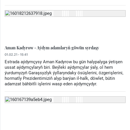
Aman Kadyrow - Aýdym adamlaryň göwün syrdaşy
01.02.21 - 15:41
Estrada aýdymçysy Aman Kadyrow bu gün halypalyga ýetişen
ussat aýdymçylaryň biri. Beýleki aýdymçylar ýaly, ol hem
ýurdumyzyň Garaşsyzlyk ýyllaryndaky ösüşlerini, özgerişlerini,
hormatly Prezidentimiziň alyp barýan il-halk, döwlet, bütin
adamzat bähbitli işlerini wasp eden aýdymçydyr.