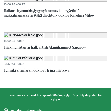
10.06.25 - 06:27
Halkara hyzmatdaşlygynyň nemes jemgyýetiniň
maksatnamasynyň (GIZ) direktory doktor Karolina Milow
18.02.25 - 09:01
Türkmenistanyň halk artisti Akmuhammet Saparow
08.12.24 - 13:35
Tehniki ylymlaryň doktory Irina Lurýewa
ussatnews.com elektron gazeti 2020-nji ýylyň 7-nji oktýabryndan bäri
çykýar
Aşgabat, Turkmenistan