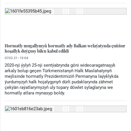
Hormatly mugallymyň hormatly ady Balkan welaýatynda çuňňur
hoşallyk duýgusy bilen kabul edildi
07.02.21 - 13:04
2020-nji ýylyň 25-nji sentýabrynda göni wideoaragatnaşyk
arkaly bolup geçen Türkmenistanyň Halk Maslahatynyň
mejlisinde hormatly Prezidentimiziň Permanyna laýyklykda
ýurdumyzyň halk hojalygynyň dürli pudaklarynda zähmet
çekýän raýatlarymyzyň uly topary döwlet sylaglaryna we
hormatly atlara mynasyp boldy.