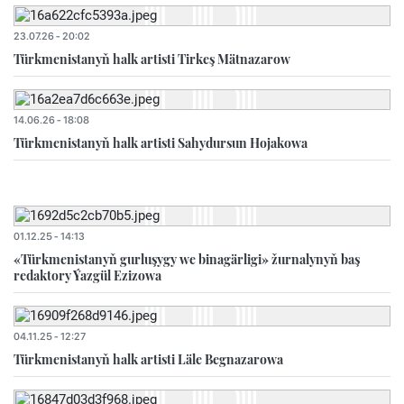
23.07.26 - 20:02
Türkmenistanyň halk artisti Tirkeş Mätnazarow
14.06.26 - 18:08
Türkmenistanyň halk artisti Sahydursun Hojakowa
01.12.25 - 14:13
«Türkmenistanyň gurluşygy we binagärligi» žurnalynyň baş
redaktory Ýazgül Ezizowa
04.11.25 - 12:27
Türkmenistanyň halk artisti Läle Begnazarowa