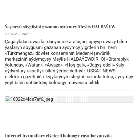
Ýaşlaryň söýgüsini gazanan aýdymçy Meýlis HALBAÝEW
10.02.21 - 15:10
Çagalykdan owazlar dünýäsine aralaşan, ajaýyp owazy bilen
ýaşlaryň söýgüsini gazanan aýdymçy ýigitleriň biri hem
«Türkmengaz» döwlet konserniniň Medeni-işewürlik
merkeziniň aýdymçysy Meýlis HALBAÝEWDIR. Ol «Bitaraplyk
ýolunda», «Watan», «Awaza», «Hoş gal», «Bagyş edeli» ýaly
aýdymlary ussatlyk bilen ýerine ýetirýär. USSAT NEWS
elektron gazetiniň okyjylarynyň islegini nazarda tutup, aýdymçy
ýigit bilen söhbetdeş bolmagy müwessa bildik.
Internet hyzmatlary elýeterli bolmagy raýatlarymyzda