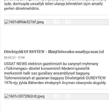
işde, durmuşda ussatlyk bilen ulanyp bilmekleri üçin amatly
şerleri döretmelidiris.
Döwletgeldi DURDYÝEW - Ilkinji höwesden ussatlyga uzan ýol
05.02.21 - 17:56
USSAT NEWS elektron gazetimiziň bu sanynyň myhmany
«Türkmengaz» döwlet konserniniň Medeni-işewürlik
merkeziniň halk saz gurallary ansamblynyň bagşysy,
Türkmenistanyň at gazanan bagşysy Döwletgeldi DURDYÝEW
1976-njy ýylda Bäherden etrabynyň Arçman obasynda doguldy.