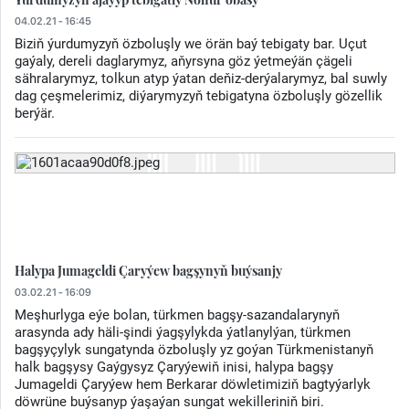
04.02.21 - 16:45
Biziň ýurdumyzyň özboluşly we örän baý tebigaty bar. Uçut
gaýaly, dereli daglarymyz, aňyrsyna göz ýetmeýän çägeli
sähralarymyz, tolkun atyp ýatan deňiz-derýalarymyz, bal suwly
dag çeşmelerimiz, diýarymyzyň tebigatyna özboluşly gözellik
berýär.
Halypa Jumageldi Çaryýew bagşynyň buýsanjy
03.02.21 - 16:09
Meşhurlyga eýe bolan, türkmen bagşy-sazandalarynyň
arasynda ady häli-şindi ýagşylykda ýatlanylýan, türkmen
bagşyçylyk sungatynda özboluşly yz goýan Türkmenistanyň
halk bagşysy Gaýgysyz Çaryýewiň inisi, halypa bagşy
Jumageldi Çaryýew hem Berkarar döwletimiziň bagtyýarlyk
döwrüne buýsanyp ýaşaýan sungat wekilleriniň biri.