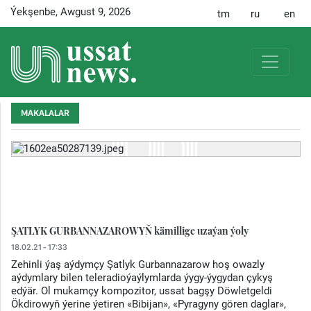
Ýekşenbe, Awgust 9, 2026
MAKALALAR
ŞATLYK GURBANNAZAROWYŇ kämillige uzaýan ýoly
18.02.21 - 17:33
Zehinli ýaş aýdymçy Şatlyk Gurbannazarow hoş owazly
aýdymlary bilen teleradioýaýlymlarda ýygy-ýygydan çykyş
edýär. Ol mukamçy kompozitor, ussat bagşy Döwletgeldi
Ökdirowyň ýerine ýetiren «Bibijan», «Pyragyny gören daglar»,