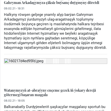
Gahryman Arkadagymyza çäksiz buýsanç duýgusyny döretdi
09.02.21 - 18:31
Halkyny röwşen geljege ynamly alyp barýan Gahryman
Arkadagymyz ýurdumyzyň ulag-aragatnaşyk toplumyny
ösdürmek boýunça geçiren iş maslahatynda halkara tejribesi
esasynda edilýän hyzmatlaryň görnüşlerini giňeltmegi, ilata
hödürlenilýän Internet hyzmatlary we beýleki aragatnaşyk
hyzmatlary üçin nyrhlara gaýtadan seretmegi, köpçülige
Internet ulgamynyň giňden elýeterli bolmagyny üpjün etmegi
tabşyrmagy raýatlarymyzda çäksiz buýsanç duýgusyny döretdi.
Watanymyzyň at-abraýyny ençeme gezek iň ýokary derejä
götermegi başaran maşgala
08.02.21 - 18:05
Balkanabatly Durdyýewleriň şaşkaçylar maşgalasy sportuň bu