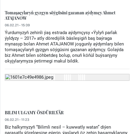
Tomaşaçylaryň gyzgyn söýgüsini gazanan aýdymçy Ahmet
ATAJANOW
06.02.21 - 15:39
Ýurdumyzyň zehinli ýaş estrada aýdymçysy «Ýylyň parlak
ýyldyzy – 2017» atly döredijilik bäsleşigiň baş baýraga
mynasyp bolan Ahmet ATAJANOW joşgunly aýdymlary bilen
tomaşaçylaryň gyzgyn söýgüsini gazanan aýdymçy. Golaýda
biz Ahmet bilen söhbetdeş bolup, onuň köňül buýsanjyny
okyjylarymyza ýetirmegi makul bildik.
BILIM ULGAMY ÖSDÜRILÝÄR
06.02.21 - 11:23
Biz halkymyzyň “Bilimli nesil – kuwwatly watan” diýen
parasatly ýörelgesine eýerip, ýaşlaryň öz zehin başarnyklaryny