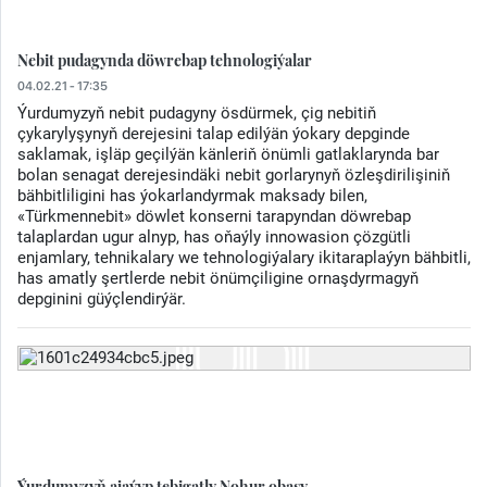
Nebit pudagynda döwrebap tehnologiýalar
04.02.21 - 17:35
Ýurdumyzyň nebit pudagyny ösdürmek, çig nebitiň
çykarylyşynyň derejesini talap edilýän ýokary depginde
saklamak, işläp geçilýän känleriň önümli gatlaklarynda bar
bolan senagat derejesindäki nebit gorlarynyň özleşdirilişiniň
bähbitliligini has ýokarlandyrmak maksady bilen,
«Türkmennebit» döwlet konserni tarapyndan döwrebap
talaplardan ugur alnyp, has oňaýly innowasion çözgütli
enjamlary, tehnikalary we tehnologiýalary ikitaraplaýyn bähbitli,
has amatly şertlerde nebit önümçiligine ornaşdyrmagyň
depginini güýçlendirýär.
Ýurdumyzyň ajaýyp tebigatly Nohur obasy