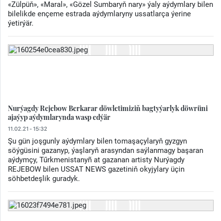
«Zülpüň», «Maral», «Gözel Sumbaryň nary» ýaly aýdymlary bilen
bilelikde ençeme estrada aýdymlaryny ussatlarça ýerine
ýetirýär.
Nurýagdy Rejebow Berkarar döwletimiziň bagtyýarlyk döwrüni
ajaýyp aýdymlarynda wasp edýär
11.02.21 - 15:32
Şu gün joşgunly aýdymlary bilen tomaşaçylaryň gyzgyn
söýgüsini gazanyp, ýaşlaryň arasyndan saýlanmagy başaran
aýdymçy, Tűrkmenistanyñ at gazanan artisty Nurýagdy
REJEBOW bilen USSAT NEWS gazetiniň okyjylary üçin
söhbetdeşlik guradyk.