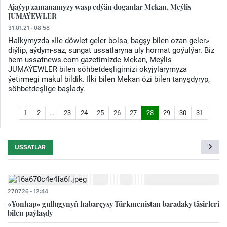
Ajaýyp zamanamyzy wasp edýän doganlar Mekan, Meýlis
JUMAÝEWLER
31.01.21 - 08:58
Halkymyzda «Ile döwlet geler bolsa, bagşy bilen ozan geler»
diýlip, aýdym-saz, sungat ussatlaryna uly hormat goýulýar. Biz
hem ussatnews.com gazetimizde Mekan, Meýlis
JUMAÝEWLER bilen söhbetdeşligimizi okyjylarymyza
ýetirmegi makul bildik. Ilki bilen Mekan özi bilen tanyşdyryp,
söhbetdeşlige başlady.
1
2
...
23
24
25
26
27
28
29
30
31
USSATLAR
27.07.26 - 12:44
«Yonhap» gullugynyň habarçysy Türkmenistan baradaky täsirleri
bilen paýlaşdy