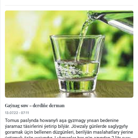
Gaýnag suw – derdiňe derman
13.07.22 - 07:11
Tomus paslynda howanyň aşa gyzmagy ynsan bedenine
ýaramaz täsirlerini ýetirip bilýär. Jöwzaly günlerde saglygyňy
goramak üçin bellenen düzgünleri, berilýän maslahatlary ýerine
ýetirmek örän wajypdyr. Lukmanlar her gün azyndan 2 litr suw