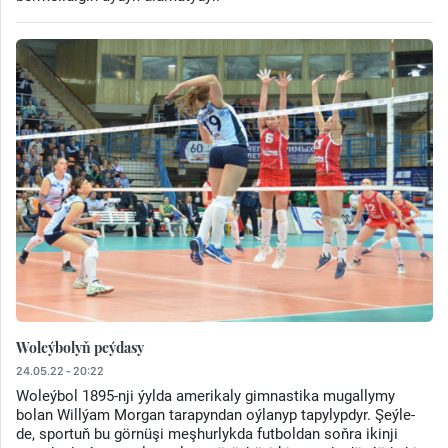
Woleýbolyň peýdasy
24.05.22 - 20:22
Woleýbol 1895-nji ýylda amerikaly gimnastika mugallymy
bolan Willýam Morgan tarapyndan oýlanyp tapylypdyr. Şeýle-
de, sportuň bu görnüşi meşhurlykda futboldan soňra ikinji