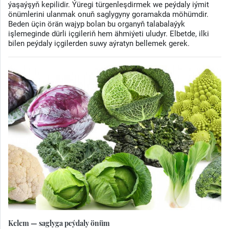
ýaşaýşyň kepilidir. Ýüregi türgenleşdirmek we peýdaly iýmit
önümlerini ulanmak onuň saglygyny goramakda möhümdir.
Beden üçin örän wajyp bolan bu organyň talabalaýyk
işlemeginde dürli içgileriň hem ähmiýeti uludyr. Elbetde, ilki
bilen peýdaly içgilerden suwy aýratyn bellemek gerek.
Kelem — saglyga peýdaly önüm