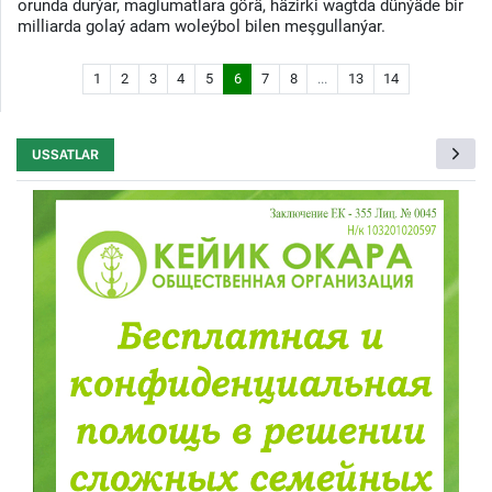
orunda durýar, maglumatlara görä, häzirki wagtda dünýäde bir
milliarda golaý adam woleýbol bilen meşgullanýar.
1
2
3
4
5
6
7
8
...
13
14
USSATLAR