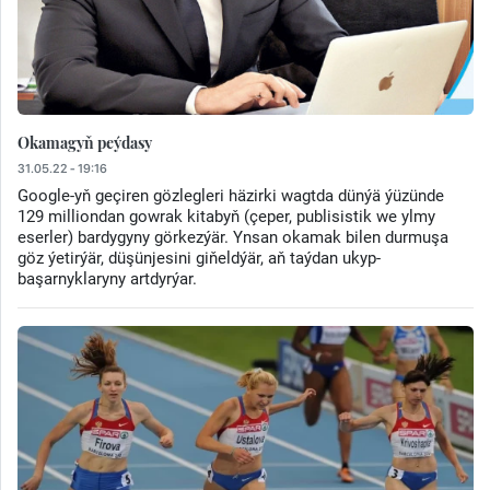
Okamagyň peýdasy
31.05.22 - 19:16
Google-yň geçiren gözlegleri häzirki wagtda dünýä ýüzünde
129 milliondan gowrak kitabyň (çeper, publisistik we ylmy
eserler) bardygyny görkezýär. Ynsan okamak bilen durmuşa
göz ýetirýär, düşünjesini giňeldýär, aň taýdan ukyp-
başarnyklaryny artdyrýar.