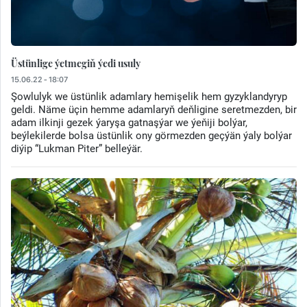
Üstünlige ýetmegiň ýedi usuly
15.06.22 - 18:07
Şowlulyk we üstünlik adamlary hemişelik hem gyzyklandyryp
geldi. Näme üçin hemme adamlaryň deňligine seretmezden, bir
adam ilkinji gezek ýaryşa gatnaşýar we ýeňiji bolýar,
beýlekilerde bolsa üstünlik ony görmezden geçýän ýaly bolýar
diýip “Lukman Piter” belleýär.