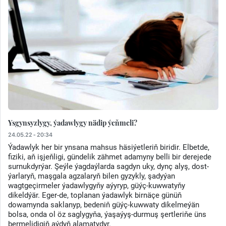
Ysgynsyzlygy, ýadawlygy nädip ýeňmeli?
24.05.22 - 20:34
Ýadawlyk her bir ynsana mahsus häsiýetleriň biridir. Elbetde,
fiziki, aň işjeňligi, gündelik zähmet adamyny belli bir derejede
surnukdyrýar. Şeýle ýagdaýlarda sagdyn uky, dynç alyş, dost-
ýarlaryň, maşgala agzalaryň bilen gyzykly, şadyýan
wagtgeçirmeler ýadawlygyňy aýyryp, güýç-kuwwatyňy
dikeldýär. Eger-de, toplanan ýadawlyk birnäçe günüň
dowamynda saklanyp, bedeniň güýç-kuwwaty dikelmeýän
bolsa, onda ol öz saglygyňa, ýaşaýyş-durmuş şertleriňe üns
bermelidigiň aýdyň alamatydyr.