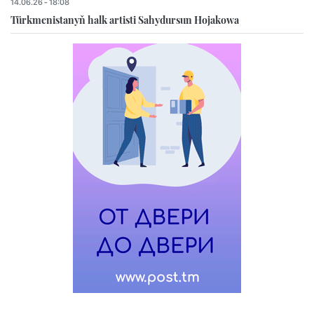
14.06.26 - 18:08
Türkmenistanyň halk artisti Sahydursun Hojakowa