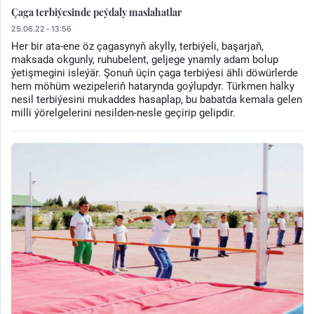
Çaga terbiýesinde peýdaly maslahatlar
25.06.22 - 13:56
Her bir ata-ene öz çagasynyň akylly, terbiýeli, başarjaň,
maksada okgunly, ruhubelent, geljege ynamly adam bolup
ýetişmegini isleýär. Şonuň üçin çaga terbiýesi ähli döwürlerde
hem möhüm wezipeleriň hatarynda goýlupdyr. Türkmen halky
nesil terbiýesini mukaddes hasaplap, bu babatda kemala gelen
milli ýörelgelerini nesilden-nesle geçirip gelipdir.