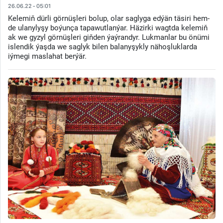
26.06.22 - 05:01
Kelemiň dürli görnüşleri bolup, olar saglyga edýän täsiri hem-
de ulanylyşy boýunça tapawutlanýar. Häzirki wagtda kelemiň
ak we gyzyl görnüşleri giňden ýaýrandyr. Lukmanlar bu önümi
islendik ýaşda we saglyk bilen balanyşykly nähoşluklarda
iýmegi maslahat berýär.