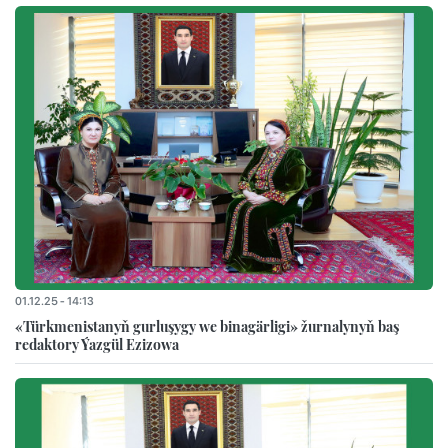
01.12.25 - 14:13
«Türkmenistanyň gurluşygy we binagärligi» žurnalynyň baş
redaktory Ýazgül Ezizowa