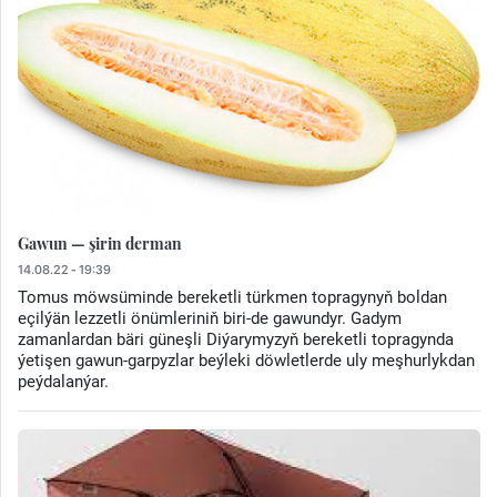
Gawun — şirin derman
14.08.22 - 19:39
Tomus möwsüminde bereketli türkmen topragynyň boldan
eçilýän lezzetli önümleriniň biri-de gawundyr. Gadym
zamanlardan bäri güneşli Diýarymyzyň bereketli topragynda
ýetişen gawun-garpyzlar beýleki döwletlerde uly meşhurlykdan
peýdalanýar.