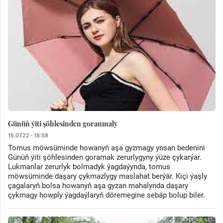
Günüň ýiti şöhlesinden goranmaly
15.07.22 - 18:58
Tomus möwsüminde howanyň aşa gyzmagy ynsan bedenini
Günüň ýiti şöhlesinden goramak zerurlygyny ýüze çykarýar.
Lukmanlar zerurlyk bolmadyk ýagdaýynda, tomus
möwsüminde daşary çykmazlygy maslahat berýär. Kiçi ýaşly
çagalaryň bolsa howanyň aşa gyzan mahalynda daşary
çykmagy howply ýagdaýlaryň döremegine sebäp bolup biler.