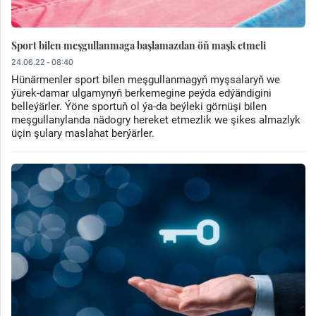
Sport bilen meşgullanmaga başlamazdan öň maşk etmeli
24.06.22 - 08:40
Hünärmenler sport bilen meşgullanmagyň myşsalaryň we
ýürek-damar ulgamynyň berkemegine peýda edýändigini
belleýärler. Ýöne sportuň ol ýa-da beýleki görnüşi bilen
meşgullanylanda nädogry hereket etmezlik we şikes almazlyk
üçin şulary maslahat berýärler.