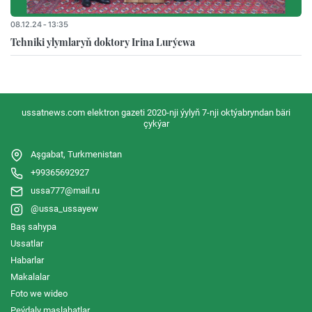
08.12.24 - 13:35
Tehniki ylymlaryň doktory Irina Lurýewa
ussatnews.com elektron gazeti 2020-nji ýylyň 7-nji oktýabryndan bäri
çykýar
Aşgabat, Turkmenistan
+99365692927
ussa777@mail.ru
@ussa_ussayew
Baş sahypa
Ussatlar
Habarlar
Makalalar
Foto we wideo
Peýdaly maslahatlar