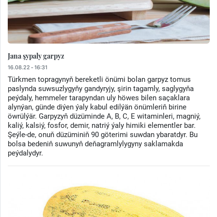
Jana şypaly garpyz
16.08.22 - 16:31
Türkmen topragynyň bereketli önümi bolan garpyz tomus
paslynda suwsuzlygyňy gandyryjy, şirin tagamly, saglygyňa
peýdaly, hemmeler tarapyndan uly höwes bilen saçaklara
alynýan, günde diýen ýaly kabul edilýän önümleriň birine
öwrülýär. Garpyzyň düzüminde A, B, C, E witaminleri, magniý,
kaliý, kalsiý, fosfor, demir, natriý ýaly himiki elementler bar.
Şeýle-de, onuň düzüminiň 90 göterimi suwdan ybaratdyr. Bu
bolsa bedeniň suwunyň deňagramlylygyny saklamakda
peýdalydyr.