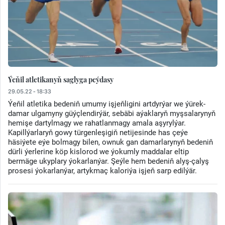
Ýeňil atletikanyň saglyga peýdasy
29.05.22 - 18:33
Ýeňil atletika bedeniň umumy işjeňligini artdyrýar we ýürek-
damar ulgamyny güýçlendirýär, sebäbi aýaklaryň myşsalarynyň
hemişe dartylmagy we rahatlanmagy amala aşyrylýar.
Kapillýarlaryň gowy türgenleşigiň netijesinde has çeýe
häsiýete eýe bolmagy bilen, ownuk gan damarlarynyň bedeniň
dürli ýerlerine köp kislorod we ýokumly maddalar eltip
bermäge ukyplary ýokarlanýar. Şeýle hem bedeniň alyş-çalyş
prosesi ýokarlanýar, artykmaç kaloriýa işjeň sarp edilýär.