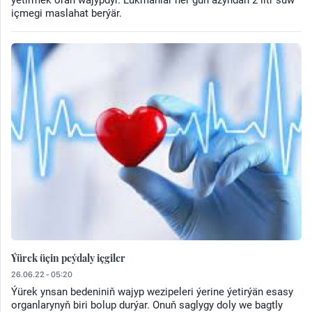
içmegi maslahat berýär.
Ýürek üçin peýdaly içgiler
26.06.22 - 05:20
Ýürek ynsan bedeniniň wajyp wezipeleri ýerine ýetirýän esasy
organlarynyň biri bolup durýar. Onuň saglygy doly we bagtly