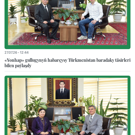
27.07.26 - 12:44
«Yonhap» gullugynyň habarçysy Türkmenistan baradaky täsirleri
bilen paýlaşdy