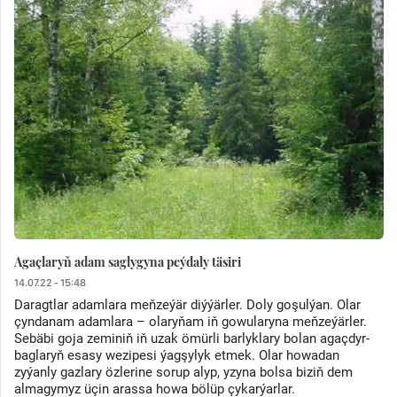
Agaçlaryň adam saglygyna peýdaly täsiri
14.07.22 - 15:48
Daragtlar adamlara meňzeýär diýýärler. Doly goşulýan. Olar
çyndanam adamlara – olaryňam iň gowularyna meňzeýärler.
Sebäbi goja zeminiň iň uzak ömürli barlyklary bolan agaçdyr-
baglaryň esasy wezipesi ýagşylyk etmek. Olar howadan
zyýanly gazlary özlerine sorup alyp, yzyna bolsa biziň dem
almagymyz üçin arassa howa bölüp çykarýarlar.