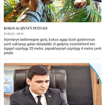
KOKOS AGAJYNYŇ PEÝDASY
01.06.22 - 09:14
Alymlaryň bellemegine görä, kokos agajy biziň günlerimize
çenli saklanyp galan dünýädäki iň gadymy ösümlikleriň biri.
Agajyň uzynlygy 25 metre, ýapraklarynyň uzynlygy 4 metre çenli
ýetýär.