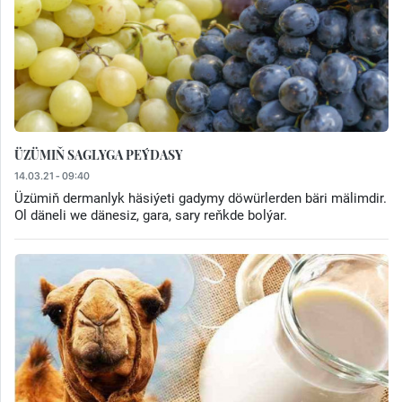
ÜZÜMIŇ SAGLYGA PEÝDASY
14.03.21 - 09:40
Üzümiň dermanlyk häsiýeti gadymy döwürlerden bäri mälimdir.
Ol däneli we dänesiz, gara, sary reňkde bolýar.