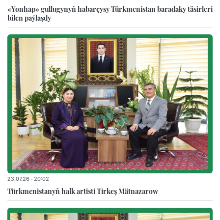
«Yonhap» gullugynyň habarçysy Türkmenistan baradaky täsirleri
bilen paýlaşdy
23.07.26 - 20:02
Türkmenistanyň halk artisti Tirkeş Mätnazarow