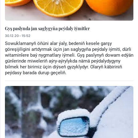
Gyş paslynda jan saglygyňa peýdaly iýmitler
30.12.20 - 15:52
Sowuklamanyň öňüni alar ýaly, bedeniň kesele garşy
göreşijiligini artdyrmak üçin jan saglygyňa peýdaly iýmiti, dürli
witaminlere baý nygmatlary iýmeli. Gyş paslynyň dowam edýän
günlerinde miweleriň aýry-aýrylykda nämä peýdalydygyny
bilmek her birimiz üçin diýseň gyzyklydyr. Olaryň käbiriniň
peýdasy barada durup geçeliň.