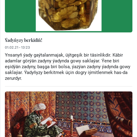
Ýadyňyzy berkidiň!
01.02.21 - 13:23
Ynsanyň ýady gaýtalanmajak, üýtgeşik bir täsinlikdir. Käbir
adamlar görýän zadyny ýadynda gowy saklaýar. Ýene biri
eşidýän zadyny, başga biri bolsa, ýazýan zadyny ýadynda gowy
saklaýar. Ýadyňyzy berkitmek üçin dogry iýmitlenmek has-da
zerurdyr.