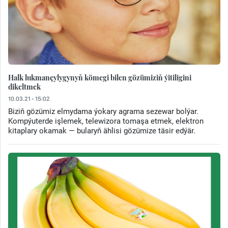
Halk lukmançylygynyň kömegi bilen gözümiziň ýitiligini
dikeltmek
10.03.21 - 15:02
Biziň gözümiz elmydama ýokary agrama sezewar bolýar.
Kompýuterde işlemek, telewizora tomaşa etmek, elektron
kitaplary okamak — bularyň ählisi gözümize täsir edýär.