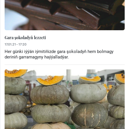
Gara şokoladyň lezzeti
17.01.21 - 17:20
Her günki iýýän iýmitiňizde gara şokoladyň hem bolmagy
deriniň garramagyny haýýalladýar.