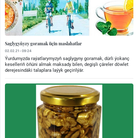
Saglygyňyzy goramak üçin maslahatlar
02.02.21 - 09:24
Ýurdumyzda raýatlarymyzyň saglygyny goramak, dürli ýokanç
keselleriň öňüni almak maksady bilen, degişli çäreler döwlet
derejesindäki talaplara laýyk geçirilýär.