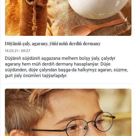
Düýäniň çaly, agarany, ýüňi müň derdiň dermany
14.03.21 - 09:27
Düýäniň süýdüniň aşgazana melhem bolşy ýaly, çalydyr
agarany hem müň derdiň dermany hasaplanýar. Düýe
süýdünden, düýe çalyndan başga-da halkymyz agaran, süzme,
gurt ýaly önümleri taýýarlapdyr.