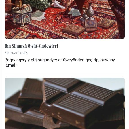
Ibn Sinanyň öwüt-ündewleri
30.01.21 - 11:26
Bagry agyryly çig şugundyry et üweýänden geçirip, suwuny
içmeli.