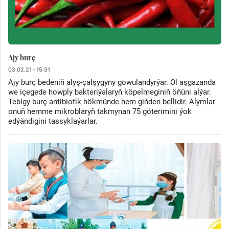
Ajy burç
03.02.21 - 15:31
Ajy burç bedeniň alyş-çalşygyny gowulandyrýar. Ol aşgazanda
we içegede howply bakteriýalaryň köpelmeginiň öňüni alýar.
Tebigy burç antibiotik hökmünde hem giňden bellidir. Alymlar
onuň hemme mikroblaryň takmynan 75 göterimini ýok
edýändigini tassyklaýarlar.