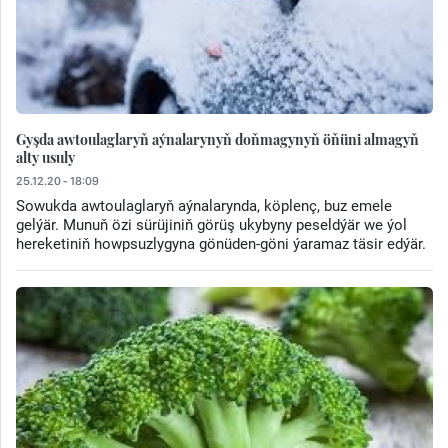
Gyşda awtoulaglaryň aýnalarynyň doňmagynyň öňüni almagyň
alty usuly
25.12.20 - 18:09
Sowukda awtoulaglaryň aýnalarynda, köplenç, buz emele
gelýär. Munuň özi sürüjiniň görüş ukybyny peseldýär we ýol
hereketiniň howpsuzlygyna gönüden-göni ýaramaz täsir edýär.