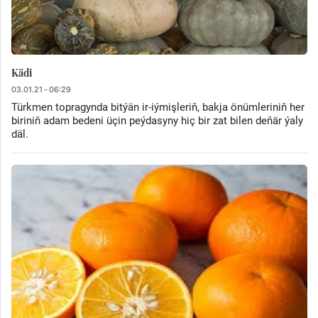
Kädi
03.01.21 - 06:29
Türkmen topragynda bitýän ir-iýmişleriň, bakja önümleriniň her
biriniň adam bedeni üçin peýdasyny hiç bir zat bilen deňär ýaly
däl.