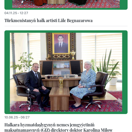
04.11.25 - 12:27
Türkmenistanyň halk artisti Läle Begnazarowa
10.06.25 - 06:27
Halkara hyzmatdaşlygynyň nemes jemgyýetiniň
maksatnamasynyň (GIZ) direktory doktor Karolina Milow