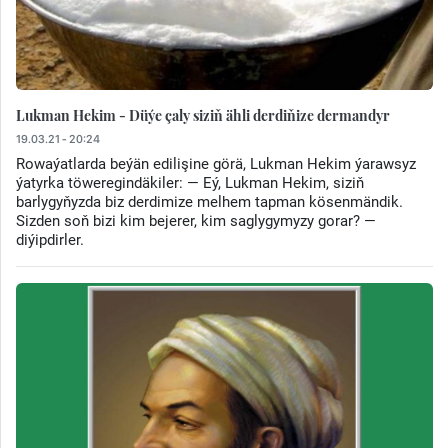
Lukman Hekim - Düýe çaly siziň ähli derdiňize dermandyr
19.03.21 - 20:24
Rowaýatlarda beýän edilişine görä, Lukman Hekim ýarawsyz
ýatyrka töweregindäkiler: — Eý, Lukman Hekim, siziň
barlygyňyzda biz derdimize melhem tapman kösenmändik.
Sizden soň bizi kim bejerer, kim saglygymyzy gorar? —
diýipdirler.