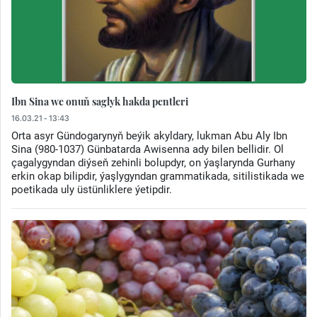
Ibn Sina we onuň saglyk hakda pentleri
16.03.21 - 13:43
Orta asyr Gündogarynyň beýik akyldary, lukman Abu Aly Ibn
Sina (980-1037) Günbatarda Awisenna ady bilen bellidir. Ol
çagalygyndan diýseň zehinli bolupdyr, on ýaşlarynda Gurhany
erkin okap bilipdir, ýaşlygyndan grammatikada, sitilistikada we
poetikada uly üstünliklere ýetipdir.