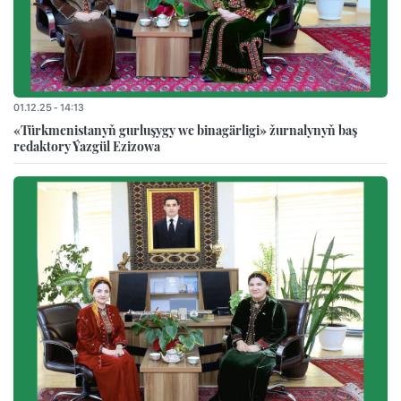
01.12.25 - 14:13
«Türkmenistanyň gurluşygy we binagärligi» žurnalynyň baş
redaktory Ýazgül Ezizowa