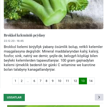
Brokkol keleminiň peýdasy
22.12.20 - 16:45
Brokkol kelemi birýyllyk ýabany ösümlik bolup, reňkli kelemler
maşgalasyna degişlidir. Mineral maddalaryndan kaliý, kalsiý,
fosfor, sink, natriý we demir, şeýle-de, belogyň köplügi bilen
beýleki kelemlerden tapawutlanýar. 100 gram gaýnadylan
kelemi iýmeklik bedeniň bir günki C witamine we karotine
bolan talabyny kanagatlandyrýar.
1
2
...
6
7
8
9
10
11
12
13
14
USSATLAR