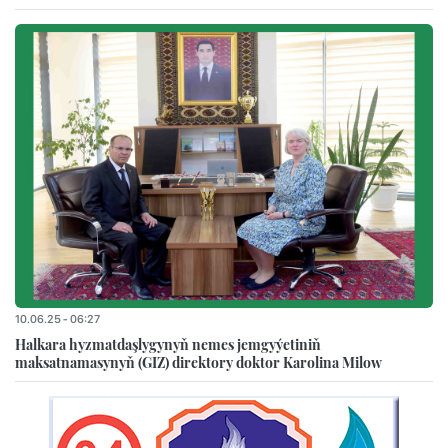
10.06.25 - 06:27
Halkara hyzmatdaşlygynyň nemes jemgyýetiniň
maksatnamasynyň (GIZ) direktory doktor Karolina Milow