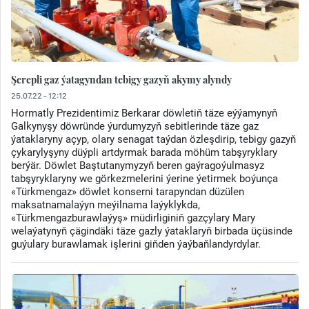
Şerepli gaz ýatagyndan tebigy gazyň akymy alyndy
25.07.22 - 12:12
Hormatly Prezidentimiz Berkarar döwletiň täze eýýamynyň
Galkynyşy döwründe ýurdumyzyň sebitlerinde täze gaz
ýataklaryny açyp, olary senagat taýdan özleşdirip, tebigy gazyň
çykarylyşyny düýpli artdyrmak barada möhüm tabşyryklary
berýär. Döwlet Baştutanymyzyň beren gaýragoýulmasyz
tabşyryklaryny we görkezmelerini ýerine ýetirmek boýunça
«Türkmengaz» döwlet konserni tarapyndan düzülen
maksatnamalaýyn meýilnama laýyklykda,
«Türkmengazburawlaýyş» müdirliginiň gazçylary Mary
welaýatynyň çägindäki täze gazly ýataklaryň birbada üçüsinde
guýulary burawlamak işlerini giňden ýaýbaňlandyrdylar.