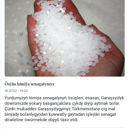
Ösýän himiýa senagatymyz
16.07.22 - 14:22
Ýurdumyzyň himiýa senagatynyň ösüşleri, esasan, Garaşsyzlyk
döwrümizde ýokary basgançaklara çykdy diýip aýtmak bolar.
Çünki mukaddes Garaşsyzlygymyz Türkmenistany çig mal
binýady bolanlygyndan kuwwatly gaýtadan işleýän senagat
döwletine öwürmekde düýpli täsir etdi.