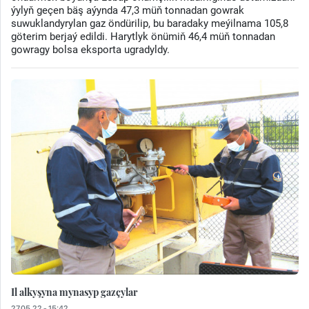
ýylyň geçen bäş aýynda 47,3 müň tonnadan gowrak
suwuklandyrylan gaz öndürilip, bu baradaky meýilnama 105,8
göterim berjaý edildi. Harytlyk önümiň 46,4 müň tonnadan
gowragy bolsa eksporta ugradyldy.
Il alkyşyna mynasyp gazçylar
27.05.22 - 15:42