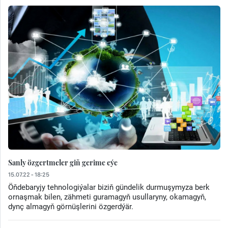
Sanly özgertmeler giň gerime eýe
15.07.22 - 18:25
Öňdebaryjy tehnologiýalar biziň gündelik durmuşymyza berk
ornaşmak bilen, zähmeti guramagyň usullaryny, okamagyň,
dynç almagyň görnüşlerini özgerdýär.