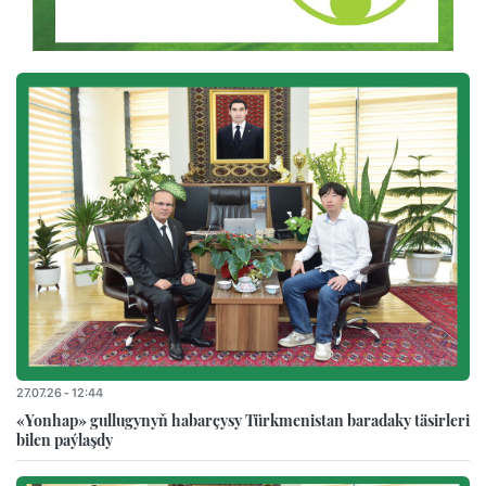
27.07.26 - 12:44
«Yonhap» gullugynyň habarçysy Türkmenistan baradaky täsirleri
bilen paýlaşdy