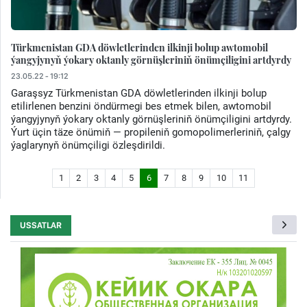
Türkmenistan GDA döwletlerinden ilkinji bolup awtomobil
ýangyjynyň ýokary oktanly görnüşleriniň önümçiligini artdyrdy
23.05.22 - 19:12
Garaşsyz Türkmenistan GDA döwletlerinden ilkinji bolup
etilirlenen benzini öndürmegi bes etmek bilen, awtomobil
ýangyjynyň ýokary oktanly görnüşleriniň önümçiligini artdyrdy.
Ýurt üçin täze önümiň — propileniň gomopolimerleriniň, çalgy
ýaglarynyň önümçiligi özleşdirildi.
1
2
3
4
5
6
7
8
9
10
11
USSATLAR