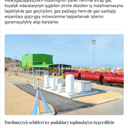
«Marygazüpjünçilik» müdirliginiň şäher hem-de etrap gaz
hojalyk edaralarynyň işgärleri ýörite düzülen iş meýilnamasyna
laýyklykda gaz geçirijileri, gaz paýlaýjy hem-de gaz sazlaýjy
enjamlary güýz-gyş möwsümine taýýarlamak işlerini
guramaçylykly alyp barýarlar.
Ýurdumyzyň sebitleri we pudaklary toplumlaýyn özgerdilýär