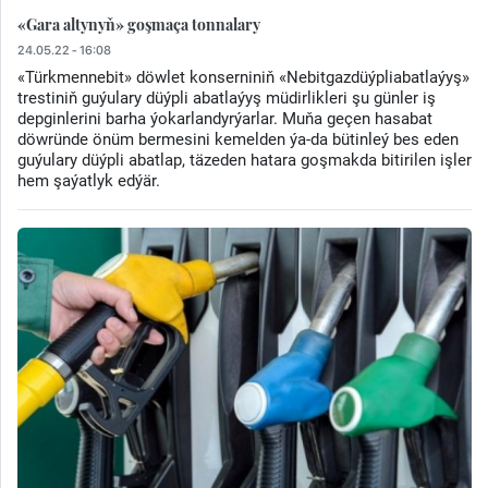
«Gara altynyň» goşmaça tonnalary
24.05.22 - 16:08
«Türkmennebit» döwlet konserniniň «Nebitgazdüýpliabatlaýyş»
trestiniň guýulary düýpli abatlaýyş müdirlikleri şu günler iş
depginlerini barha ýokarlandyrýarlar. Muňa geçen hasabat
döwründe önüm bermesini kemelden ýa-da bütinleý bes eden
guýulary düýpli abatlap, täzeden hatara goşmakda bitirilen işler
hem şaýatlyk edýär.