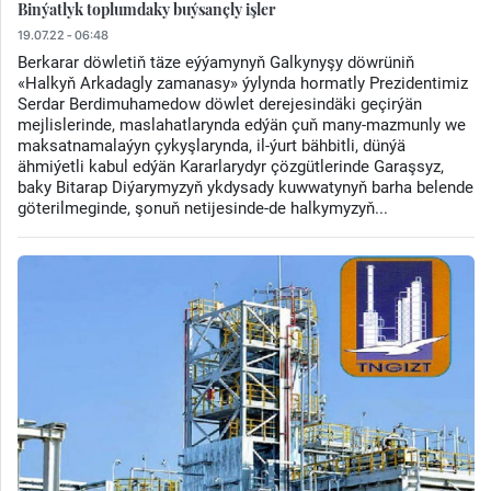
Binýatlyk toplumdaky buýsançly işler
19.07.22 - 06:48
Berkarar döwletiň täze eýýamynyň Galkynyşy döwrüniň
«Halkyň Arkadagly zamanasy» ýylynda hormatly Prezidentimiz
Serdar Berdimuhamedow döwlet derejesindäki geçirýän
mejlislerinde, maslahatlarynda edýän çuň many-mazmunly we
maksatnamalaýyn çykyşlarynda, il-ýurt bähbitli, dünýä
ähmiýetli kabul edýän Kararlarydyr çözgütlerinde Garaşsyz,
baky Bitarap Diýarymyzyň ykdysady kuwwatynyň barha belende
göterilmeginde, şonuň netijesinde-de halkymyzyň...