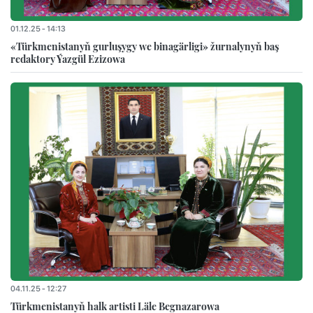
01.12.25 - 14:13
«Türkmenistanyň gurluşygy we binagärligi» žurnalynyň baş
redaktory Ýazgül Ezizowa
04.11.25 - 12:27
Türkmenistanyň halk artisti Läle Begnazarowa