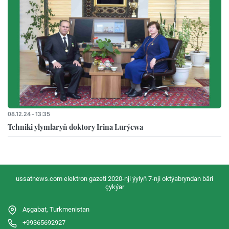
08.12.24 - 13:35
Tehniki ylymlaryň doktory Irina Lurýewa
ussatnews.com elektron gazeti 2020-nji ýylyň 7-nji oktýabryndan bäri
çykýar
Aşgabat, Turkmenistan
+99365692927