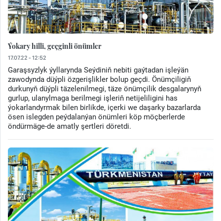
Ýokary hilli, geçginli önümler
17.07.22 - 12:52
Garaşsyzlyk ýyllarynda Seýdiniň nebiti gaýtadan işleýän
zawodynda düýpli özgerişlikler bolup geçdi. Önümçiligiň
durkunyň düýpli täzelenilmegi, täze önümçilik desgalarynyň
gurlup, ulanylmaga berilmegi işleriň netijeliligini has
ýokarlandyrmak bilen birlikde, içerki we daşarky bazarlarda
ösen islegden peýdalanýan önümleri köp möçberlerde
öndürmäge-de amatly şertleri döretdi.