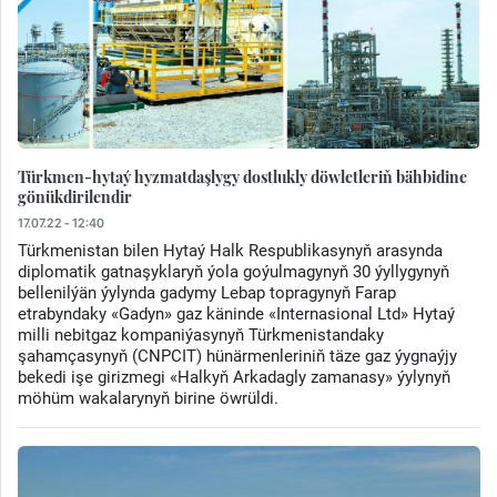
Türkmen-hytaý hyzmatdaşlygy dostlukly döwletleriň bähbidine
gönükdirilendir
17.07.22 - 12:40
Türkmenistan bilen Hytaý Halk Respublikasynyň arasynda
diplomatik gatnaşyklaryň ýola goýulmagynyň 30 ýyllygynyň
bellenilýän ýylynda gadymy Lebap topragynyň Farap
etrabyndaky «Gadyn» gaz käninde «Internasional Ltd» Hytaý
milli nebitgaz kompaniýasynyň Türkmenistandaky
şahamçasynyň (CNPCIT) hünärmenleriniň täze gaz ýygnaýjy
bekedi işe girizmegi «Halkyň Arkadagly zamanasy» ýylynyň
möhüm wakalarynyň birine öwrüldi.