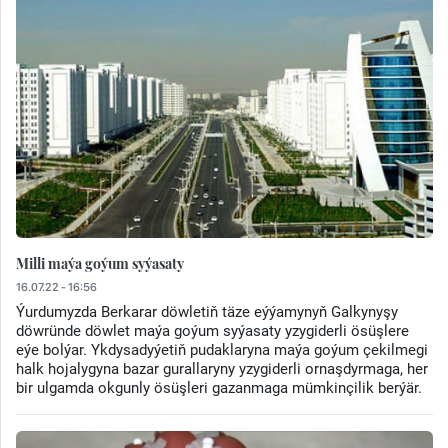
Milli maýa goýum syýasaty
16.07.22 - 16:56
Ýurdumyzda Berkarar döwletiň täze eýýamynyň Galkynyşy
döwründe döwlet maýa goýum syýasaty yzygiderli ösüşlere
eýe bolýar. Ykdysadyýetiň pudaklaryna maýa goýum çekilmegi
halk hojalygyna bazar gurallaryny yzygiderli ornaşdyrmaga, her
bir ulgamda okgunly ösüşleri gazanmaga mümkinçilik berýär.