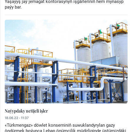
Ýaşaýyş jaý jemagat kontorasynyň işgärleriniň hem mynasyp
paýy bar.
Naýypdaky netijeli işler
18.06.22 - 11:37
«Türkmengaz» döwlet konserniniň suwuklandyrylan gazy
öndürmek boýunça Lebap önümçilik müdirliginde üstümizdäki