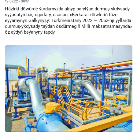
19.07.22 - 06:51
Häzirki döwürde ýurdumyzda alnyp barylýan durmuş-ykdysady
syýasatyň baş ugurlary, esasan, «Berkarar döwletiň täze
eýýamynyň Galkynyşy: Türkmenistany 2022 — 2052-nji ýyllarda
durmuş-ykdysady taýdan ösdürmegiň Milli maksatnamasynda»
öz aýdyň beýanyny tapdy.