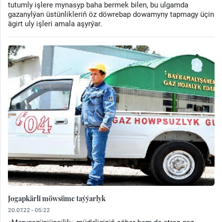
tutumly işlere mynasyp baha bermek bilen, bu ulgamda
gazanylýan üstünlikleriň öz döwrebap dowamyny tapmagy üçin
ägirt uly işleri amala aşyrýar.
Jogapkärli möwsüme taýýarlyk
20.07.22 - 05:22