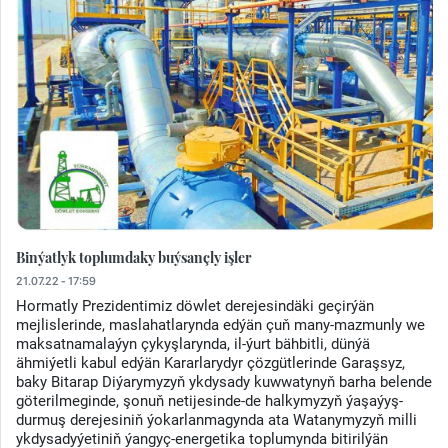
Binýatlyk toplumdaky buýsançly işler
21.07.22 - 17:59
Hormatly Prezidentimiz döwlet derejesindäki geçirýän
mejlislerinde, maslahatlarynda edýän çuň many-mazmunly we
maksatnamalaýyn çykyşlarynda, il-ýurt bähbitli, dünýä
ähmiýetli kabul edýän Kararlarydyr çözgütlerinde Garaşsyz,
baky Bitarap Diýarymyzyň ykdysady kuwwatynyň barha belende
göterilmeginde, şonuň netijesinde-de halkymyzyň ýaşaýyş-
durmuş derejesiniň ýokarlanmagynda ata Watanymyzyň milli
ykdysadyýetiniň ýangyç-energetika toplumynda bitirilýän