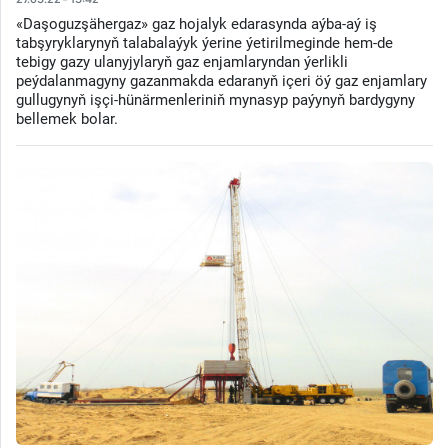
«Daşoguzşähergaz» gaz hojalyk edarasynda aýba-aý iş
tabşyryklarynyň talabalaýyk ýerine ýetirilmeginde hem-de
tebigy gazy ulanyjylaryň gaz enjamlaryndan ýerlikli
peýdalanmagyny gazanmakda edaranyň içeri öý gaz enjamlary
gullugynyň işçi-hünärmenleriniň mynasyp paýynyň bardygyny
bellemek bolar.