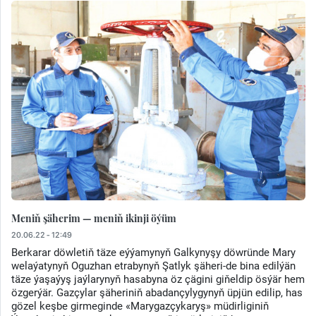
Meniň şäherim — meniň ikinji öýüm
20.06.22 - 12:49
Berkarar döwletiň täze eýýamynyň Galkynyşy döwründe Mary
welaýatynyň Oguzhan etrabynyň Şatlyk şäheri-de bina edilýän
täze ýaşaýyş jaýlarynyň hasabyna öz çägini giňeldip ösýär hem
özgerýär. Gazçylar şäheriniň abadançylygynyň üpjün edilip, has
gözel keşbe girmeginde «Marygazçykaryş» müdirliginiň