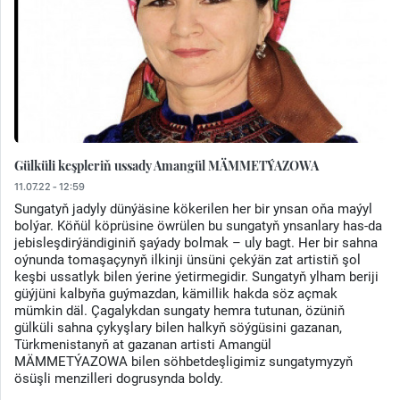
Gülküli keşpleriň ussady Amangül MÄMMETÝAZOWA
11.07.22 - 12:59
Sungatyň jadyly dünýäsine kökerilen her bir ynsan oňa maýyl
bolýar. Köňül köprüsine öwrülen bu sungatyň ynsanlary has-da
jebisleşdirýändiginiň şaýady bolmak – uly bagt. Her bir sahna
oýnunda tomaşaçynyň ilkinji ünsüni çekýän zat artistiň şol
keşbi ussatlyk bilen ýerine ýetirmegidir. Sungatyň ylham beriji
güýjüni kalbyňa guýmazdan, kämillik hakda söz açmak
mümkin däl. Çagalykdan sungaty hemra tutunan, özüniň
gülküli sahna çykyşlary bilen halkyň söýgüsini gazanan,
Türkmenistanyň at gazanan artisti Amangül
MÄMMETÝAZOWA bilen söhbetdeşligimiz sungatymyzyň
ösüşli menzilleri dogrusynda boldy.