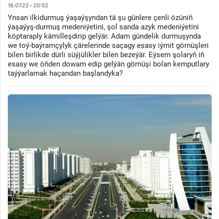
16.07.22 - 20:52
Ynsan ilkidurmuş ýaşaýşyndan tä şu günlere çenli özüniň
ýaşaýyş-durmuş medeniýetini, şol sanda azyk medeniýetini
köptaraply kämilleşdirip gelýär. Adam gündelik durmuşynda
we toý-baýramçylyk çärelerinde saçagy esasy iýmit görnüşleri
bilen birlikde dürli süýjülikler bilen bezeýär. Eýsem şolaryň iň
esasy we öňden dowam edip gelýän görnüşi bolan kemputlary
taýýarlamak haçandan başlandyka?