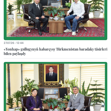
27.07.26 - 12:44
«Yonhap» gullugynyň habarçysy Türkmenistan baradaky täsirleri
bilen paýlaşdy