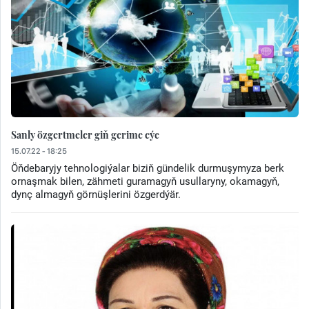
Sanly özgertmeler giň gerime eýe
15.07.22 - 18:25
Öňdebaryjy tehnologiýalar biziň gündelik durmuşymyza berk
ornaşmak bilen, zähmeti guramagyň usullaryny, okamagyň,
dynç almagyň görnüşlerini özgerdýär.