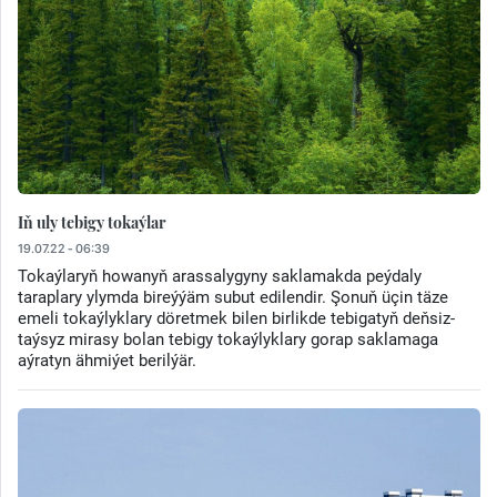
Iň uly tebigy tokaýlar
19.07.22 - 06:39
Tokaýlaryň howanyň arassalygyny saklamakda peýdaly
taraplary ylymda bireýýäm subut edilendir. Şonuň üçin täze
emeli tokaýlyklary döretmek bilen birlikde tebigatyň deňsiz-
taýsyz mirasy bolan tebigy tokaýlyklary gorap saklamaga
aýratyn ähmiýet berilýär.