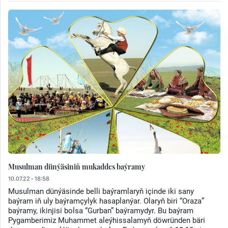
Musulman dünýäsiniň mukaddes baýramy
10.07.22 - 18:58
Musulman dünýäsinde belli baýramlaryň içinde iki sany
baýram iň uly baýramçylyk hasaplanýar. Olaryň biri “Оraza”
baýramy, ikinjisi bolsa “Gurban” baýramydyr. Bu baýram
Pygamberimiz Muhammet aleýhissalamyň döwründen bäri