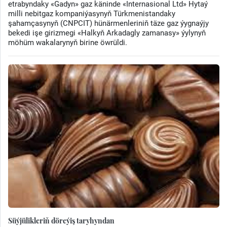
etrabyndaky «Gadyn» gaz käninde «Internasional Ltd» Hytaý
milli nebitgaz kompaniýasynyň Türkmenistandaky
şahamçasynyň (CNPCIT) hünärmenleriniň täze gaz ýygnaýjy
bekedi işe girizmegi «Halkyň Arkadagly zamanasy» ýylynyň
möhüm wakalarynyň birine öwrüldi.
Süýjülikleriň döreýiş taryhyndan