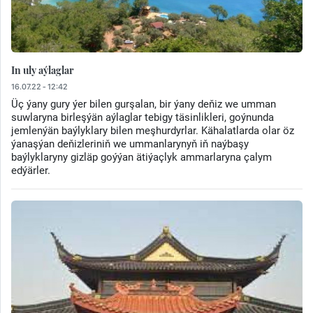
In uly aýlaglar
16.07.22 - 12:42
Üç ýany gury ýer bilen gurşalan, bir ýany deňiz we umman
suwlaryna birleşýän aýlaglar tebigy täsinlikleri, goýnunda
jemlenýän baýlyklary bilen meşhurdyrlar. Kähalatlarda olar öz
ýanaşýan deňizleriniň we ummanlarynyň iň naýbaşy
baýlyklaryny gizläp goýýan ätiýaçlyk ammarlaryna çalym
edýärler.