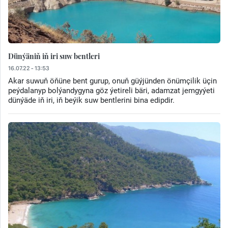
Dünýäniň iň iri suw bentleri
16.07.22 - 13:53
Akar suwuň öňüne bent gurup, onuň güýjünden önümçilik üçin
peýdalanyp bolýandygyna göz ýetireli bäri, adamzat jemgyýeti
dünýäde iň iri, iň beýik suw bentlerini bina edipdir.