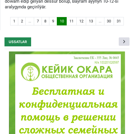
dowam edip gelýän dessur bolup, Baýram aýynyň 10-12-si
aralygynda geçirilýär.
1
2
...
7
8
9
10
11
12
13
...
30
31
USSATLAR