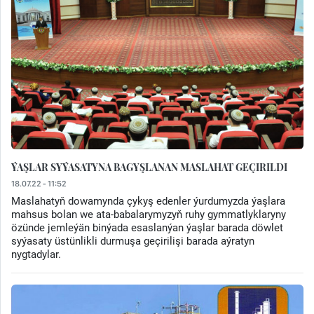
ÝAŞLAR SYÝASATYNA BAGYŞLANAN MASLAHAT GEÇIRILDI
18.07.22 - 11:52
Maslahatyň dowamynda çykyş edenler ýurdumyzda ýaşlara
mahsus bolan we ata-babalarymyzyň ruhy gymmatlyklaryny
özünde jemleýän binýada esaslanýan ýaşlar barada döwlet
syýasaty üstünlikli durmuşa geçirilişi barada aýratyn
nygtadylar.