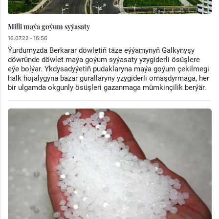
Milli maýa goýum syýasaty
16.07.22 - 16:56
Ýurdumyzda Berkarar döwletiň täze eýýamynyň Galkynyşy
döwründe döwlet maýa goýum syýasaty yzygiderli ösüşlere
eýe bolýar. Ykdysadyýetiň pudaklaryna maýa goýum çekilmegi
halk hojalygyna bazar gurallaryny yzygiderli ornaşdyrmaga, her
bir ulgamda okgunly ösüşleri gazanmaga mümkinçilik berýär.