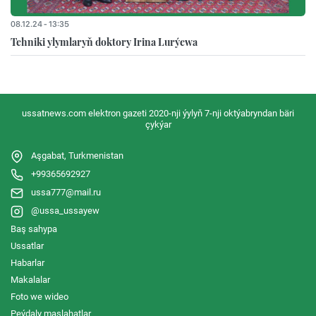
08.12.24 - 13:35
Tehniki ylymlaryň doktory Irina Lurýewa
ussatnews.com elektron gazeti 2020-nji ýylyň 7-nji oktýabryndan bäri
çykýar
Aşgabat, Turkmenistan
+99365692927
ussa777@mail.ru
@ussa_ussayew
Baş sahypa
Ussatlar
Habarlar
Makalalar
Foto we wideo
Peýdaly maslahatlar