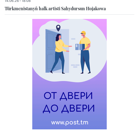
14.06.26 - 18:08
Türkmenistanyň halk artisti Sahydursun Hojakowa