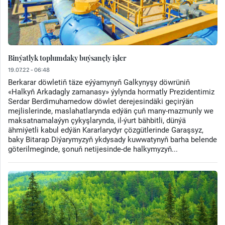
Binýatlyk toplumdaky buýsançly işler
19.07.22 - 06:48
Berkarar döwletiň täze eýýamynyň Galkynyşy döwrüniň
«Halkyň Arkadagly zamanasy» ýylynda hormatly Prezidentimiz
Serdar Berdimuhamedow döwlet derejesindäki geçirýän
mejlislerinde, maslahatlarynda edýän çuň many-mazmunly we
maksatnamalaýyn çykyşlarynda, il-ýurt bähbitli, dünýä
ähmiýetli kabul edýän Kararlarydyr çözgütlerinde Garaşsyz,
baky Bitarap Diýarymyzyň ykdysady kuwwatynyň barha belende
göterilmeginde, şonuň netijesinde-de halkymyzyň...