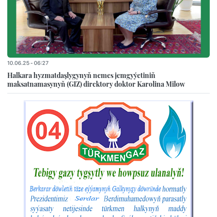
10.06.25 - 06:27
Halkara hyzmatdaşlygynyň nemes jemgyýetiniň
maksatnamasynyň (GIZ) direktory doktor Karolina Milow