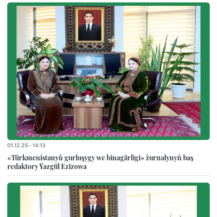
01.12.25 - 14:13
«Türkmenistanyň gurluşygy we binagärligi» žurnalynyň baş
redaktory Ýazgül Ezizowa