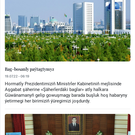
Bag-bosanly paýtagtymyz
19.07.22 - 06:19
Hormatly Prezidentimiziň Ministrler Kabinetiniň mejlisinde
Aşgabat şäherine «Şäherlerdäki baglar» atly halkara
Güwänamanyň gelip gowuşmagy barada buşluk hoş habaryny
ýetirmegi her birimiziň ýüregimizi joşdurdy.