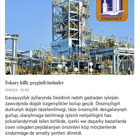
Ýokary hilli, geçginli önümler
17.07.22 - 12:52
Garaşsyzlyk ýyllarynda Seýdiniň nebiti gaýtadan işleýän
zawodynda düýpli özgerişlikler bolup geçdi. Önümçiligiň
durkunyň düýpli täzelenilmegi, täze önümçilik desgalarynyň
gurlup, ulanylmaga berilmegi işleriň netijeliligini has
ýokarlandyrmak bilen birlikde, içerki we daşarky bazarlarda
ösen islegden peýdalanýan önümleri köp möçberlerde
öndürmäge-de amatly şertleri döretdi.