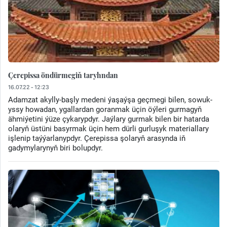
Çerepissa öndürmegiň taryhndan
16.07.22 - 12:23
Adamzat akylly-başly medeni ýaşaýşa geçmegi bilen, sowuk-
yssy howadan, ygallardan goranmak üçin öýleri gurmagyň
ähmiýetini ýüze çykarypdyr. Jaýlary gurmak bilen bir hatarda
olaryň üstüni basyrmak üçin hem dürli gurluşyk materiallary
işlenip taýýarlanypdyr. Çerepissa şolaryň arasynda iň
gadymylarynyň biri bolupdyr.