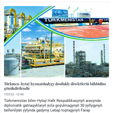
Türkmen-hytaý hyzmatdaşlygy dostlukly döwletleriň bähbidine
gönükdirilendir
17.07.22 - 12:40
Türkmenistan bilen Hytaý Halk Respublikasynyň arasynda
diplomatik gatnaşyklaryň ýola goýulmagynyň 30 ýyllygynyň
bellenilýän ýylynda gadymy Lebap topragynyň Farap