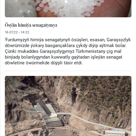
Ösýän himiýa senagatymyz
16.07.22 - 14:22
Ýurdumyzyň himiýa senagatynyň ösüşleri, esasan, Garaşsyzlyk
döwrümizde ýokary basgançaklara çykdy diýip aýtmak bolar.
Çünki mukaddes Garaşsyzlygymyz Türkmenistany çig mal
binýady bolanlygyndan kuwwatly gaýtadan işleýän senagat
döwletine öwürmekde düýpli täsir etdi.