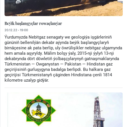
Beýik başlangyçlar rowaçlanýar
20.12.22 - 19:00
Ýurdumyzda Nebitgaz senagaty we geologiýa işgärleriniň
gününiň bellenilýän dekabr aýynda beýik başlangyçlaryň
birnäçesine ak pata berlip, uly öwrülişikler nebitgaz ulgamynda
hem amala aşyryldy. Mälim bolşy ýaly, 2015-nji ýylyň 13-nji
dekabrynda dört döwletiň ýolbaşçylarynyň gatnaşmaklarynda
Türkmenistan — Owganystan — Pakistan — Hindistan gaz
geçirijisiniň gurluşygyna badalga berlipdi. Bu halkara gaz
geçirijisi Türkmenistanyň çäginden Hindistana çenli 1814
kilometre uzalyp gidýär.