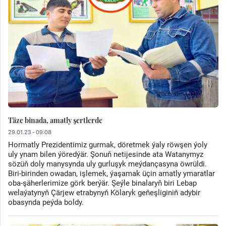
Täze binada, amatly şertlerde
29.01.23 - 09:08
Hormatly Prezidentimiz gurmak, döretmek ýaly röwşen ýoly
uly ynam bilen ýöredýär. Şonuň netijesinde ata Watanymyz
sözüň doly manysynda uly gurluşyk meýdançasyna öwrüldi.
Biri-birinden owadan, işlemek, ýaşamak üçin amatly ymaratlar
oba-şäherlerimize görk berýär. Şeýle binalaryň biri Lebap
welaýatynyň Çärjew etrabynyň Kölaryk geňeşliginiň adybir
obasynda peýda boldy.