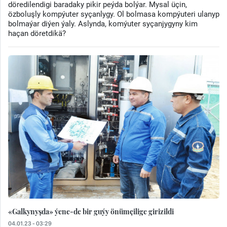
döredilendigi baradaky pikir peýda bolýar. Mysal üçin,
özboluşly kompýuter syçanlygy. Ol bolmasa kompýuteri ulanyp
bolmaýar diýen ýaly. Aslynda, komýuter syçanjygyny kim
haçan döretdikä?
«Galkynyşda» ýene-de bir guýy önümçilige girizildi
04.01.23 - 03:29