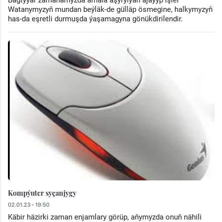
Watanymyzyň mundan beýläk-de gülläp ösmegine, halkymyzyň
has-da eşretli durmuşda ýaşamagyna gönükdirilendir.
Kompýuter syçanjygy
02.01.23 - 19:50
Käbir häzirki zaman enjamlary görüp, aňymyzda onuň nähili