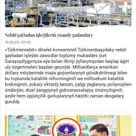
Nebiti gaýtadan işleýjileriň ynamly gadamlary
10.02.23 - 07:32
«Türkmennebit» döwlet konserniniň Türkmenbaşydaky nebiti
gaýtadan işleýän zawodlar toplumy mukaddes ýurt
Garaşsyzlygymyza eýe bolan ilkinji ýyllarymyzdan başlap ägirt
uly özgertmeleri başdan geçirýär. Milliardlarça amerikan
dollary möçberinde maýa goýumlarynyň gönükdirilmegi bilen
bu toplumda katalitik reforminginiň we millisekunt katalitik
krekinginiň, ýokary oktanly benzin, çalgy ýaglaryny, polipropilen
öndürýän, dizel ýangyjynyň gidroarassalaýyş önümçiliginiň,
şeýle hem üpjünçilik gurluşlarynyň häzirki zaman desgalary
guruldy.