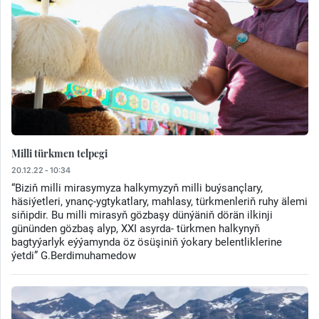
Milli türkmen telpegi
20.12.22 - 10:34
“Biziň milli mirasymyza halkymyzyň milli buýsançlary,
häsiýetleri, ynanç-ygtykatlary, mahlasy, türkmenleriň ruhy älemi
siňipdir. Bu milli mirasyň gözbaşy dünýäniň dörän ilkinji
gününden gözbaş alyp, ХХI asyrda- türkmen halkynyň
bagtyýarlyk eýýamynda öz ösüşiniň ýokary belentliklerine
ýetdi” G.Berdimuhamedow