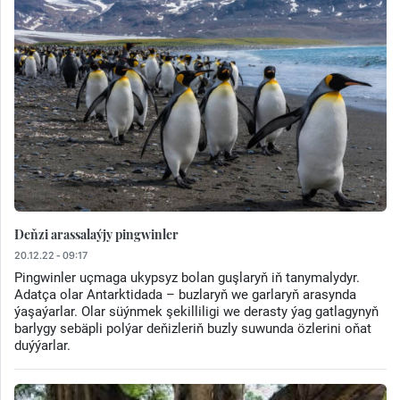
Deňzi arassalaýjy pingwinler
20.12.22 - 09:17
Pingwinler uçmaga ukypsyz bolan guşlaryň iň tanymalydyr.
Adatça olar Antarktidada – buzlaryň we garlaryň arasynda
ýaşaýarlar. Olar süýnmek şekilliligi we derasty ýag gatlagynyň
barlygy sebäpli polýar deňizleriň buzly suwunda özlerini oňat
duýýarlar.