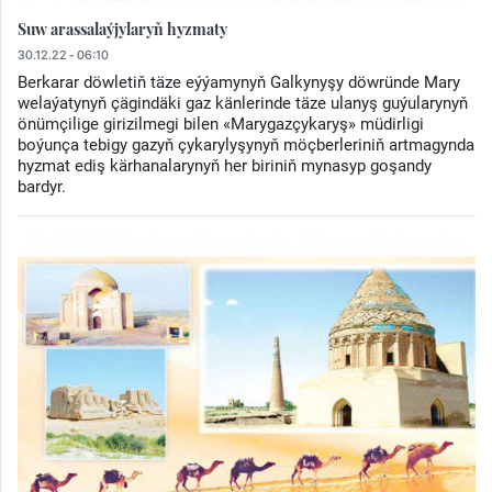
Suw arassalaýjylaryň hyzmaty
30.12.22 - 06:10
Berkarar döwletiň täze eýýamynyň Galkynyşy döwründe Mary
welaýatynyň çägindäki gaz känlerinde täze ulanyş guýularynyň
önümçilige girizilmegi bilen «Marygazçykaryş» müdirligi
boýunça tebigy gazyň çykarylyşynyň möçberleriniň artmagynda
hyzmat ediş kärhanalarynyň her biriniň mynasyp goşandy
bardyr.