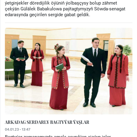
ýetginjekler döredijilik öýüniň ýolbaşçysy bolup zähmet
çekýän Gülälek Babakulowa paýtagtymyzyň Söwda-senagat
edarasynda geçirilen sergide gabat geldik.
ARKADAG SERDARLY BAGTYÝAR ÝAŞLAR
04.01.23 - 13:47
Bagtyýar zamanamyzda amala aşyrylýan ajaýyp işler