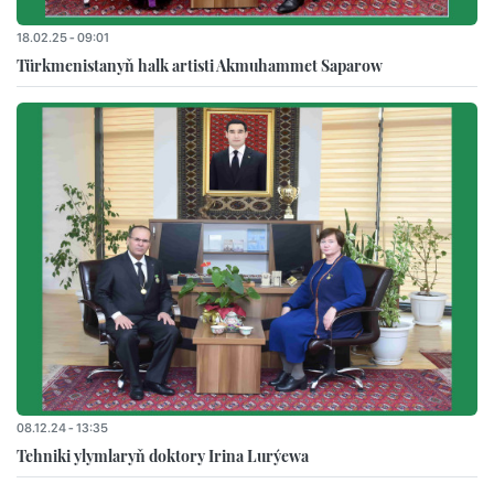
18.02.25 - 09:01
Türkmenistanyň halk artisti Akmuhammet Saparow
08.12.24 - 13:35
Tehniki ylymlaryň doktory Irina Lurýewa