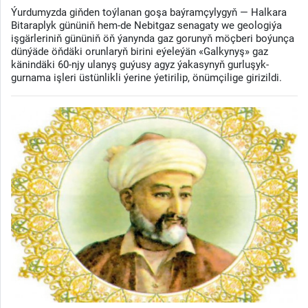
Ýurdumyzda giňden toýlanan goşa baýramçylygyň — Halkara
Bitaraplyk gününiň hem-de Nebitgaz senagaty we geologiýa
işgärleriniň gününiň öň ýanynda gaz gorunyň möçberi boýunça
dünýäde öňdäki orunlaryň birini eýeleýän «Galkynyş» gaz
känindäki 60-njy ulanyş guýusy agyz ýakasynyň gurluşyk-
gurnama işleri üstünlikli ýerine ýetirilip, önümçilige girizildi.