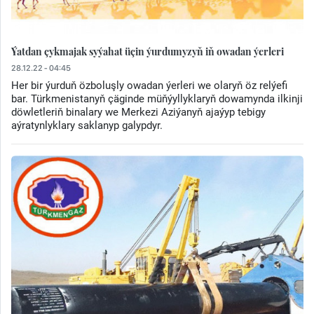
Ýatdan çykmajak syýahat üçin ýurdumyzyň iň owadan ýerleri
28.12.22 - 04:45
Her bir ýurduň özboluşly owadan ýerleri we olaryň öz relýefi
bar. Türkmenistanyň çäginde müňýyllyklaryň dowamynda ilkinji
döwletleriň binalary we Merkezi Aziýanyň ajaýyp tebigy
aýratynlyklary saklanyp galypdyr.