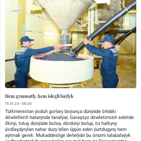
Hem gymmatly, hem islegli baýlyk
15.01.23 - 06:28
Türkmenistan ýoduň gorlary boýunça dünýäde öňdäki
döwletleriň hatarynda tanalýar, Garaşsyz döwletimiziň sebitde
ilkinji, tutuş dünýäde bolsa, dördünji bolup, öz halkyny
ýodlaşdyrylan nahar duzy bilen üpjün eden ýurtdugyny hem
aýtmak gerek. Mukaddeslige deňelýän bu önümi talabalaýyk