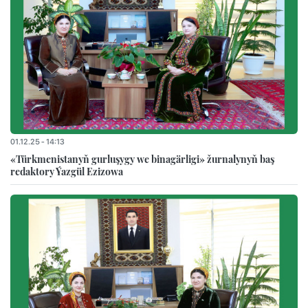
01.12.25 - 14:13
«Türkmenistanyň gurluşygy we binagärligi» žurnalynyň baş
redaktory Ýazgül Ezizowa