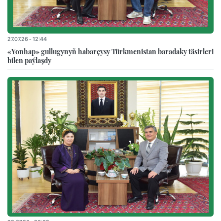
27.07.26 - 12:44
«Yonhap» gullugynyň habarçysy Türkmenistan baradaky täsirleri
bilen paýlaşdy