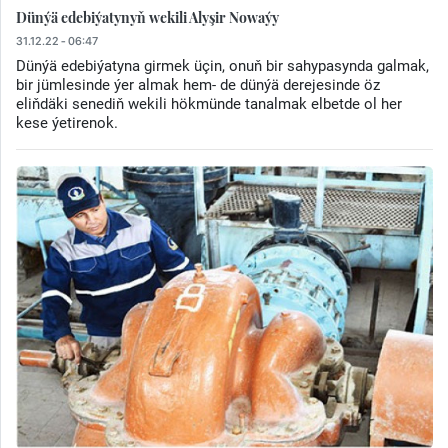
Dünýä edebiýatynyň wekili Alyşir Nowaýy
31.12.22 - 06:47
Dünýä edebiýatyna girmek üçin, onuň bir sahypasynda galmak,
bir jümlesinde ýer almak hem- de dünýä derejesinde öz
eliňdäki senediň wekili hökmünde tanalmak elbetde ol her
kese ýetirenok.