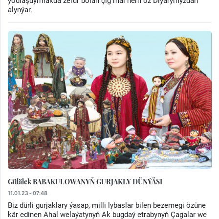
ýodlaşdyrmakda zerur bolan çig mal hem öz Diýarymyzdan
alynýar.
Gülälek BABAKULOWANYŇ GURJAKLY DÜNÝÄSI
11.01.23 - 07:48
Biz dürli gurjaklary ýasap, milli lybaslar bilen bezemegi özüne
kär edinen Ahal welaýatynyň Ak bugdaý etrabynyň Çagalar we