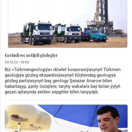
Gerimli we netijeli gözlegler
20.12.22 - 18:55
Biz «Türkmengeologiýa» döwlet korporasiýasynyň Türkmen
geologiýa gözleg ekspedisiýasynyň Köýtendag geologiýa
gözleg partiýasynyň baş geology Şanazar Anarow bilen
habarlaşyp, şanly ösüşlere, taryhy wakalara baý bolan ýylyň
geçen aýlarynda ýetilen sepgitler bilen tanyşdyk.