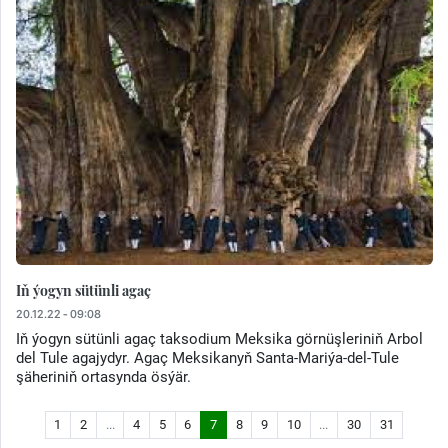
Iň ýogyn sütünli agaç
20.12.22 - 09:08
Iň ýogyn sütünli agaç taksodium Meksika görnüşleriniň Arbol
del Tule agajydyr. Agaç Meksikanyň Santa-Mariýa-del-Tule
şäheriniň ortasynda ösýär.
1
2
...
4
5
6
7
8
9
10
...
30
31