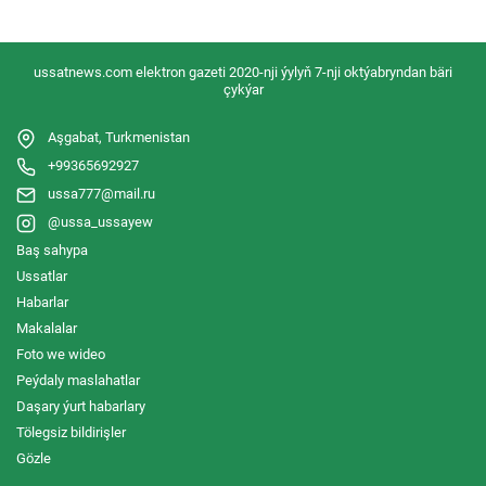
ussatnews.com elektron gazeti 2020-nji ýylyň 7-nji oktýabryndan bäri
çykýar
Aşgabat, Turkmenistan
+99365692927
ussa777@mail.ru
@ussa_ussayew
Baş sahypa
Ussatlar
Habarlar
Makalalar
Foto we wideo
Peýdaly maslahatlar
Daşary ýurt habarlary
Tölegsiz bildirişler
Gözle