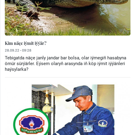
Kim näçe iýmit iýýär?
28.09.22 - 09:28
Tebigatda näçe janly jandar bar bolsa, olar iýmegiň hasabyna
ömür sürýärler. Eýsem olaryň arasynda iň köp iýmit iýýänleri
haýsylarka?