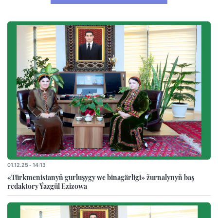
01.12.25 - 14:13
«Türkmenistanyň gurluşygy we binagärligi» žurnalynyň baş
redaktory Ýazgül Ezizowa