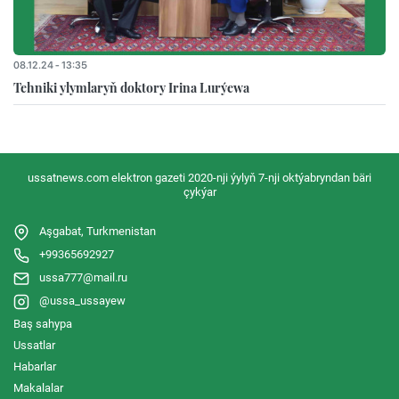
08.12.24 - 13:35
Tehniki ylymlaryň doktory Irina Lurýewa
ussatnews.com elektron gazeti 2020-nji ýylyň 7-nji oktýabryndan bäri
çykýar
Aşgabat, Turkmenistan
+99365692927
ussa777@mail.ru
@ussa_ussayew
Baş sahypa
Ussatlar
Habarlar
Makalalar