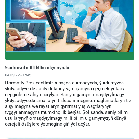
Sanly usul milli bilim ulgamynda
04.09.22 - 17:45
Hormatly Prezidentimiziň başda durmagynda, ýurdumyzda
ykdysadyýetde sanly dolandyryş ulgamyna geçmek ýokary
depginlerde alnyp barylýar. Sanly ulgamyň ornaşdyrylmagy
ykdysadyyetde amallaryň tizleşdirilmegine, maglumatlaryň tiz
alşylmagyna we raýatlaryň gymmatly iş wagtlarynyň
tygşytlanmagyna mümkinçilik berýär. Şol sanda, sanly bilim
usullarynyň ornaşdyrylmagy milli bilim ulgamymyzyň dünýä
derejeli ösüşlere ýetmegine giň ýol açýar.