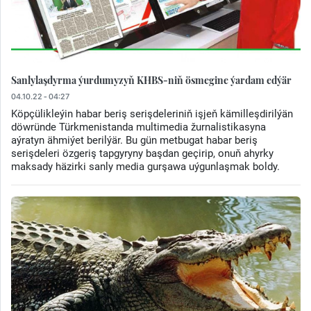
Sanlylaşdyrma ýurdumyzyň KHBS-niň ösmegine ýardam edýär
04.10.22 - 04:27
Köpçülikleýin habar beriş serişdeleriniň işjeň kämilleşdirilýän
döwründe Türkmenistanda multimedia žurnalistikasyna
aýratyn ähmiýet berilýär. Bu gün metbugat habar beriş
serişdeleri özgeriş tapgyryny başdan geçirip, onuň ahyrky
maksady häzirki sanly media gurşawa uýgunlaşmak boldy.