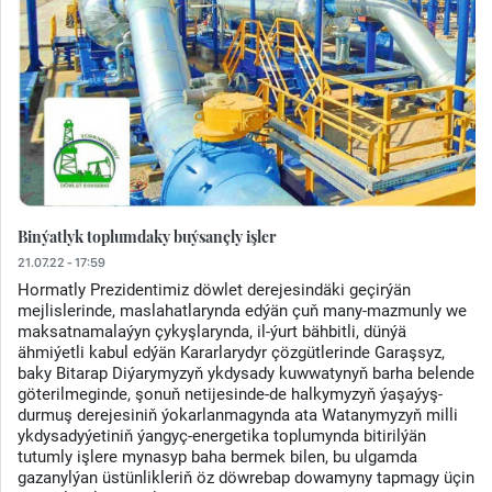
Binýatlyk toplumdaky buýsançly işler
21.07.22 - 17:59
Hormatly Prezidentimiz döwlet derejesindäki geçirýän
mejlislerinde, maslahatlarynda edýän çuň many-mazmunly we
maksatnamalaýyn çykyşlarynda, il-ýurt bähbitli, dünýä
ähmiýetli kabul edýän Kararlarydyr çözgütlerinde Garaşsyz,
baky Bitarap Diýarymyzyň ykdysady kuwwatynyň barha belende
göterilmeginde, şonuň netijesinde-de halkymyzyň ýaşaýyş-
durmuş derejesiniň ýokarlanmagynda ata Watanymyzyň milli
ykdysadyýetiniň ýangyç-energetika toplumynda bitirilýän
tutumly işlere mynasyp baha bermek bilen, bu ulgamda
gazanylýan üstünlikleriň öz döwrebap dowamyny tapmagy üçin