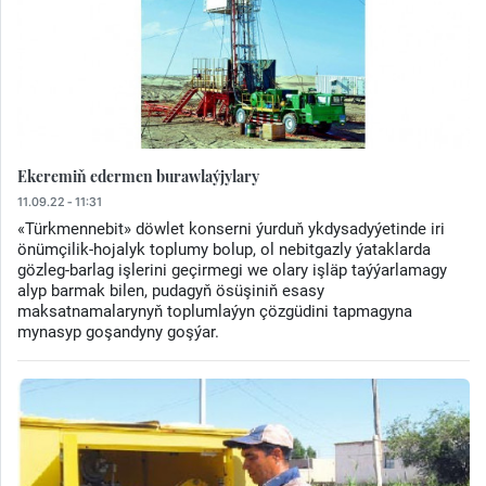
Ekeremiň edermen burawlaýjylary
11.09.22 - 11:31
«Türkmennebit» döwlet konserni ýurduň ykdysadyýetinde iri
önümçilik-hojalyk toplumy bolup, ol nebitgazly ýataklarda
gözleg-barlag işlerini geçirmegi we olary işläp taýýarlamagy
alyp barmak bilen, pudagyň ösüşiniň esasy
maksatnamalarynyň toplumlaýyn çözgüdini tapmagyna
mynasyp goşandyny goşýar.