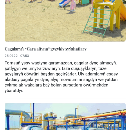
Çagalaryň “Gara altyna” gyzykly syýahatlary
25.07.22 - 07:53
Tomsuň yssy wagtyna garamazdan, çagalar dynç almagyň,
şatlygyň we umyt-arzuwlaryň, täze duşuşyklaryň, täze
açyşlaryň döwrüni başdan geçirýärler. Uly adamlaryň esasy
aladasy çagalaryň dynç alyş möwsümini sagdyn we ýatdan
çykmajak wakalara baý bolan pursatlara öwürmekden
ybaratdyr.