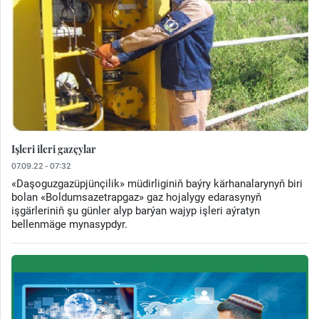
Işleri ileri gazçylar
07.09.22 - 07:32
«Daşoguzgazüpjünçilik» müdirliginiň baýry kärhanalarynyň biri
bolan «Boldumsazetrapgaz» gaz hojalygy edarasynyň
işgärleriniň şu günler alyp barýan wajyp işleri aýratyn
bellenmäge mynasypdyr.