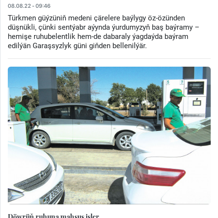
08.08.22 - 09:46
Türkmen güýzüniň medeni çärelere baýlygy öz-özünden
düşnükli, çünki sentýabr aýynda ýurdumyzyň baş baýramy –
hemişe ruhubelentlik hem-de dabaraly ýagdaýda baýram
edilýän Garaşsyzlyk güni giňden bellenilýär.
Döwrüň ruhuna mahsus işler