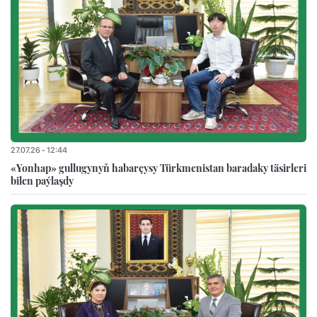
27.07.26 - 12:44
«Yonhap» gullugynyň habarçysy Türkmenistan baradaky täsirleri
bilen paýlaşdy