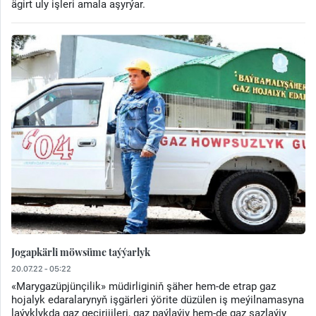
ägirt uly işleri amala aşyrýar.
Jogapkärli möwsüme taýýarlyk
20.07.22 - 05:22
«Marygazüpjünçilik» müdirliginiň şäher hem-de etrap gaz
hojalyk edaralarynyň işgärleri ýörite düzülen iş meýilnamasyna
laýyklykda gaz geçirijileri, gaz paýlaýjy hem-de gaz sazlaýjy