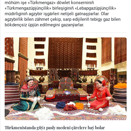
möhüm işe «Türkmengaz» döwlet konserniniň
«Türkmengazüpjünçilik» birleşiginiň «Lebapgazüpjünçilik»
müdirliginiň agzybir işgärleri netijeli gatnaşýarlar. Olar
agzybirlik bilen zähmet çekip, sarp edijileriň tebigy gaz bilen
bökdençsiz üpjün edilmegini gazanýarlar.
Türkmenistanda güýz pasly medeni çärelere baý bolar