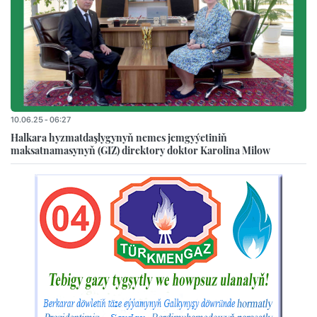
10.06.25 - 06:27
Halkara hyzmatdaşlygynyň nemes jemgyýetiniň
maksatnamasynyň (GIZ) direktory doktor Karolina Milow