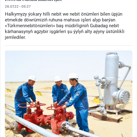
26.07.22 - 05:27
Halkymyzy ýokary hilli nebit we nebit önümleri bilen üpjün
etmekde döwrümiziň ruhuna mahsus işleri alyp barýan
«Türkmennebitönümleri» baş müdirliginiň Gubadag nebit
kärhanasynyň agzybir işgärleri şu ýylyň alty aýyny üstünlikli
jemlediler.