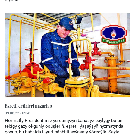
Eşretli ertirleri nazarlap
09.08.22 - 09:41
Hormatly Prezidentimiz ýurdumyzyň bahasyz baýlygy bolan
tebigy gazy okgunly ösüşleriň, eşretli ýaşaýşyň hyzmatynda
goýup, bu babatda il-ýurt bähbitli syýasaty ýöredýär. Şeýle