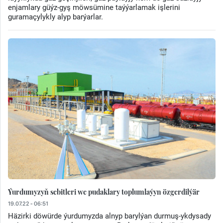
enjamlary güýz-gyş möwsümine taýýarlamak işlerini
guramaçylykly alyp barýarlar.
Ýurdumyzyň sebitleri we pudaklary toplumlaýyn özgerdilýär
19.07.22 - 06:51
Häzirki döwürde ýurdumyzda alnyp barylýan durmuş-ykdysady