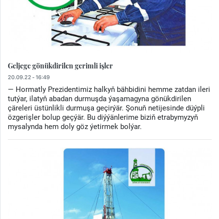
Geljege gönükdirilen gerimli işler
20.09.22 - 16:49
— Hormatly Prezidentimiz halkyň bähbidini hemme zatdan ileri
tutýar, ilatyň abadan durmuşda ýaşamagyna gönükdirilen
çäreleri üstünlikli durmuşa geçirýär. Şonuň netijesinde düýpli
özgerişler bolup geçýär. Bu diýýänlerime biziň etrabymyzyň
mysalynda hem doly göz ýetirmek bolýar.