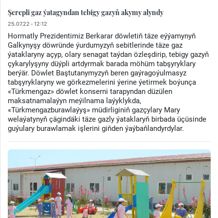
Şerepli gaz ýatagyndan tebigy gazyň akymy alyndy
25.07.22 - 12:12
Hormatly Prezidentimiz Berkarar döwletiň täze eýýamynyň
Galkynyşy döwründe ýurdumyzyň sebitlerinde täze gaz
ýataklaryny açyp, olary senagat taýdan özleşdirip, tebigy gazyň
çykarylyşyny düýpli artdyrmak barada möhüm tabşyryklary
berýär. Döwlet Baştutanymyzyň beren gaýragoýulmasyz
tabşyryklaryny we görkezmelerini ýerine ýetirmek boýunça
«Türkmengaz» döwlet konserni tarapyndan düzülen
maksatnamalaýyn meýilnama laýyklykda,
«Türkmengazburawlaýyş» müdirliginiň gazçylary Mary
welaýatynyň çägindäki täze gazly ýataklaryň birbada üçüsinde
guýulary burawlamak işlerini giňden ýaýbaňlandyrdylar.