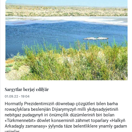
Sargytlar berjaý edilýär
01.09.22 - 19:04
Hormatly Prezidentimiziň döwrebap çözgütleri bilen barha
rowaçlyklara beslenýän Diýarymyzyň milli ykdysadyýetiniň
nebitgaz pudagynyň iri önümçilik düzümleriniň biri bolan
«Türkmennebit» döwlet konserniniň zähmet toparlary «Halkyň
Arkadagly zamanasy» ýylynda täze belentliklere ynamly gadam
urýarlar.