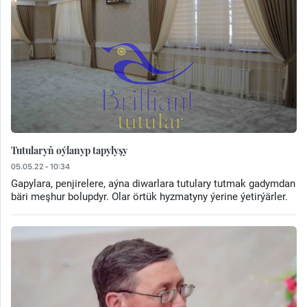
Tutularyň oýlanyp tapylyşy
05.05.22 - 10:34
Gapylara, penjirelere, aýna diwarlara tutulary tutmak gadymdan
bäri meşhur bolupdyr. Olar örtük hyzmatyny ýerine ýetirýärler.