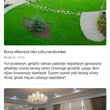
Bezeg otlarynyň ýüze çykyş taryhyndan
06.05.22 - 17:22
Ýol-ýodalaryň, gelşikli salnan jaýlardyr haýatlaryň gyralaryny
jähekläp oturan bezeg otlary töwerege gözellik çaýyp, dem
alýan howamyzy täzeleýär. Eýsem şunuň ýaly bezeg otlary
ilkinji gezek haçan oýlanyp tapyldyka?