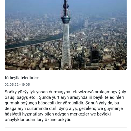
Iň beýik telediňler
02.05.22 - 19:05
Soňky ýüzýyllyk ynsan durmuşyna telewizoryň aralaşmagy ýaly
ösüşi bagyş etdi. Şunda ýurtlaryň arasynda iň beýik telediňleri
gurmak boýunça bäsdeşlikler ýörgünlidir. Şonuň ýaly-da, bu
desgalaryň düzüminde dürli dynç alyş, gezelenç we güýmenje
häsiýetli hyzmatlary bilen adygan merkezler we beýleki
oňaýlyklar adamlary özüne çekýär.