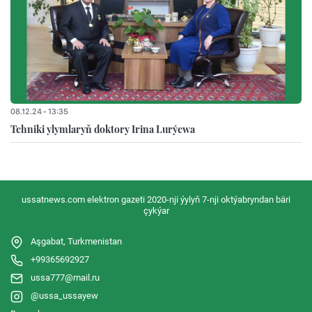
08.12.24 - 13:35
Tehniki ylymlaryň doktory Irina Lurýewa
ussatnews.com elektron gazeti 2020-nji ýylyň 7-nji oktýabryndan bäri
çykýar
Aşgabat, Turkmenistan
+99365692927
ussa777@mail.ru
@ussa_ussayew