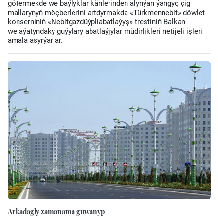
götermekde we baýlyklar känlerinden alynýan ýangyç çig
mallarynyň möçberlerini artdyrmakda «Türkmennebit» döwlet
konserniniň «Nebitgazdüýpliabatlaýyş» trestiniň Balkan
welaýatyndaky guýylary abatlaýjylar müdirlikleri netijeli işleri
amala aşyrýarlar.
Arkadagly zamanama guwanyp