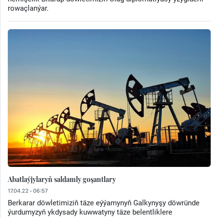
rowaçlanýar.
Abatlaýjylaryň saldamly goşantlary
17.04.22 - 06:57
Berkarar döwletimiziň täze eýýamynyň Galkynyşy döwründe
ýurdumyzyň ykdysady kuwwatyny täze belentliklere