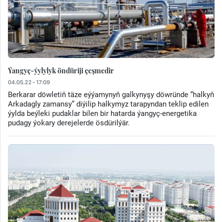
Ýangyç-ýylylyk öndüriji çeşmedir
04.05.22 - 17:09
Berkarar döwletiň täze eýýamynyň galkynyşy döwründe “halkyň
Arkadagly zamansy” diýilip halkymyz tarapyndan teklip edilen
ýylda beýleki pudaklar bilen bir hatarda ýangyç-energetika
pudagy ýokary derejelerde ösdürilýär.