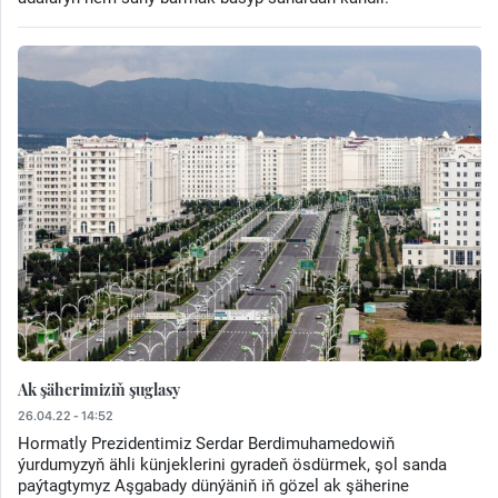
Ak şäherimiziň şuglasy
26.04.22 - 14:52
Hormatly Prezidentimiz Serdar Berdimuhamedowiň
ýurdumyzyň ähli künjeklerini gyradeň ösdürmek, şol sanda
paýtagtymyz Aşgabady dünýäniň iň gözel ak şäherine