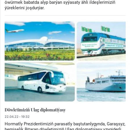
öwürmek babatda alyp barýan syýasaty ähli ildeşlerimiziň
ýüreklerini joşdurýar.
Döwletimiziň Ulag diplomatiýasy
22.04.22 - 19:32
Hormatly Prezidentimiziň parasatly baştutanlygynda, Garaşsyz,
hemişelik Bitarap döwletimiziň Ulag diplomatiýasy yzygiderli