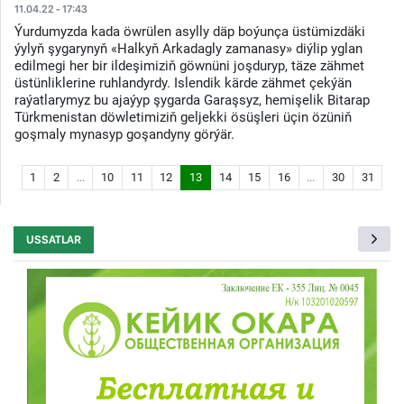
11.04.22 - 17:43
Ýurdumyzda kada öwrülen asylly däp boýunça üstümizdäki
ýylyň şygarynyň «Halkyň Arkadagly zamanasy» diýlip yglan
edilmegi her bir ildeşimiziň göwnüni joşduryp, täze zähmet
üstünliklerine ruhlandyrdy. Islendik kärde zähmet çekýän
raýatlarymyz bu ajaýyp şygarda Garaşsyz, hemişelik Bitarap
Türkmenistan döwletimiziň geljekki ösüşleri üçin özüniň
goşmaly mynasyp goşandyny görýär.
1
2
...
10
11
12
13
14
15
16
...
30
31
USSATLAR