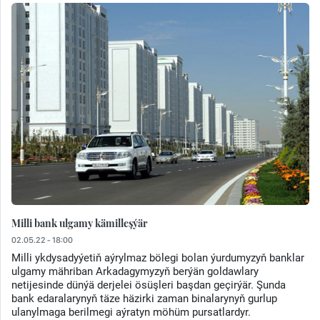
Milli bank ulgamy kämilleşýär
02.05.22 - 18:00
Milli ykdysadyýetiň aýrylmaz bölegi bolan ýurdumyzyň banklar
ulgamy mähriban Arkadagymyzyň berýän goldawlary
netijesinde dünýä derjelei ösüşleri başdan geçirýär. Şunda
bank edaralarynyň täze häzirki zaman binalarynyň gurlup
ulanylmaga berilmegi aýratyn möhüm pursatlardyr.