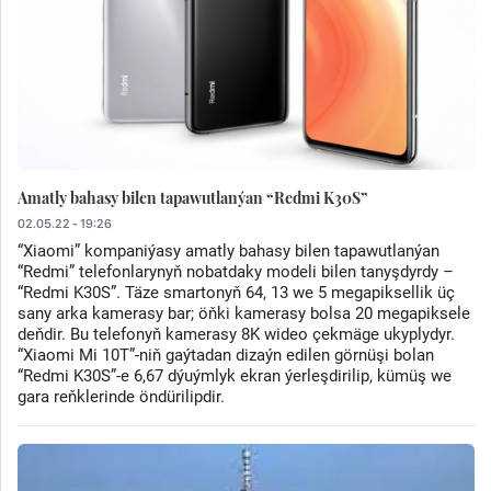
Amatly bahasy bilen tapawutlanýan “Redmi K30S”
02.05.22 - 19:26
“Xiaomi” kompaniýasy amatly bahasy bilen tapawutlanýan
“Redmi” telefonlarynyň nobatdaky modeli bilen tanyşdyrdy –
“Redmi K30S”. Täze smartonyň 64, 13 we 5 megapiksellik üç
sany arka kamerasy bar; öňki kamerasy bolsa 20 megapiksele
deňdir. Bu telefonyň kamerasy 8K wideo çekmäge ukyplydyr.
“Xiaomi Mi 10T”-niň gaýtadan dizaýn edilen görnüşi bolan
“Redmi K30S”-e 6,67 dýuýmlyk ekran ýerleşdirilip, kümüş we
gara reňklerinde öndürilipdir.