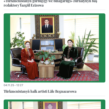
«Türkmenistanyň gurluşygy we binagärligi» žurnalynyň baş
redaktory Ýazgül Ezizowa
04.11.25 - 12:27
Türkmenistanyň halk artisti Läle Begnazarowa