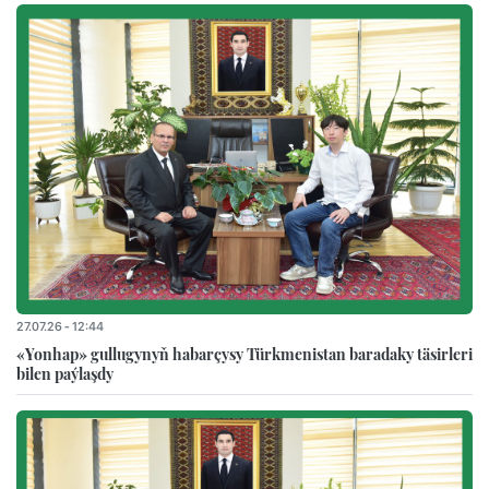
27.07.26 - 12:44
«Yonhap» gullugynyň habarçysy Türkmenistan baradaky täsirleri
bilen paýlaşdy