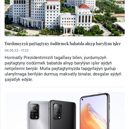
Ýurdumyzyň paýtagtyny ösdürmek babatda alnyp barylýan işler
04.05.22 - 11:22
Hormatly Prezidentimiziň tagallasy bilen, ýurdumyzyň
paýtagtyny ösdürmek babatda alnyp barylýan işler aýdyň
netijelerini berýär. Muňa paýtagtymyzda tapgyrlaýyn gurlup
ulanylmaga berilýän durmuş maksatly binalar, desgalar aýdyň
şaýatlyk edýär.