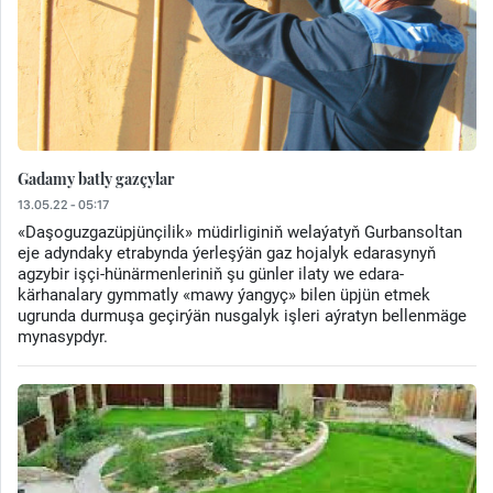
Gadamy batly gazçylar
13.05.22 - 05:17
«Daşoguzgazüpjünçilik» müdirliginiň welaýatyň Gurbansoltan
eje adyndaky etrabynda ýerleşýän gaz hojalyk edarasynyň
agzybir işçi-hünärmenleriniň şu günler ilaty we edara-
kärhanalary gymmatly «mawy ýangyç» bilen üpjün etmek
ugrunda durmuşa geçirýän nusgalyk işleri aýratyn bellenmäge
mynasypdyr.