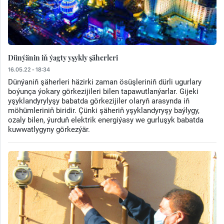
Dünýänin iň ýagty yşykly şäherleri
16.05.22 - 18:34
Dünýaniň şäherleri häzirki zaman ösüşleriniň dürli ugurlary
boýunça ýokary görkezijileri bilen tapawutlanýarlar. Gijeki
yşyklandyrylyşy babatda görkezijiler olaryň arasynda iň
möhümleriniň biridir. Çünki şäheriň yşyklandyryşy baýlygy,
ozaly bilen, ýurduň elektrik energiýasy we gurluşyk babatda
kuwwatlygyny görkezýär.