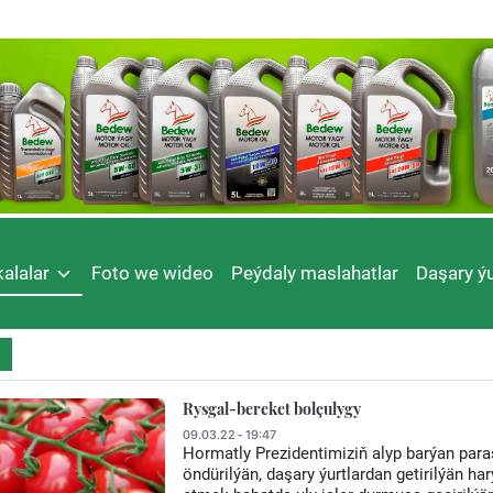
alalar
Foto we wideo
Peýdaly maslahatlar
Daşary ýu
Rysgal-bereket bolçulygy
09.03.22 - 19:47
Hormatly Prezidentimiziň alyp barýan para
öndürilýän, daşary ýurtlardan getirilýän ha