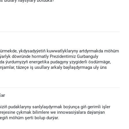
has ululary haýsylary bolduka?
sdürmekde, ykdysadyýetiň kuwwatlyklaryny artdyrmakda möhüm
yýarlyk döwründe hormatly Prezidentimiz Gurbanguly
a ýurdumyzyň energetika pudagyny yzygiderli ösdürmäge,
jamlar, täzeçe iş usullary arkaly baýlaşdyrmaga uly üns
ýar
iziň pudaklaryny sanlylaşdyrmak boýunça giň gerimli işler
derejesine çykmak bilimlere we innowasiýalara daýanýan
egiň möhüm şerti bolup durýar.