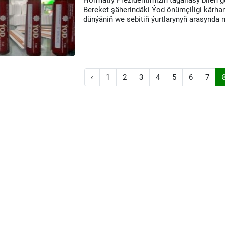
Hormatly Prezidentimiziň tagallasy bilen 
Bereket şäherindäki Ýod önümçiligi kärhan
dünýäniň we sebitiň ýurtlarynyň arasynda 
‹
1
2
3
4
5
6
7