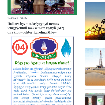
10.06.25 - 06:27
Halkara hyzmatdaşlygynyň nemes
jemgyýetiniň maksatnamasynyň (GIZ)
direktory doktor Karolina Milow