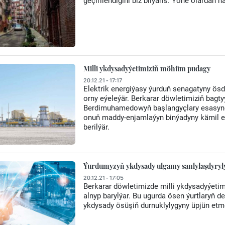
geçirilendigini biz bilýäris. Ýöne olardan 
Milli ykdysadyýetimiziň möhüm pudagy
20.12.21 - 17:17
Elektrik energiýasy ýurduň senagatyny ö
orny eýeleýär. Berkarar döwletimiziň bagt
Berdimuhamedowyň başlangyçlary esasynd
onuň maddy-enjamlaýyn binýadyny kämil en
berilýär.
Ýurdumyzyň ykdysady ulgamy sanlylaşdyryl
20.12.21 - 17:05
Berkarar döwletimizde milli ykdysadyýetim
alnyp barylýar. Bu ugurda ösen ýurtlaryň 
ykdysady ösüşiň durnuklylygyny üpjün etm