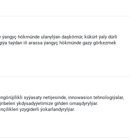
y ýangyç hökmünde ulanylýan daşkömür, kükürt ýaly dürli
ologiýa taýdan iň arassa ýangyç hökmünde gazy görkezmek
görüjilikli syýasaty netijesinde, innowasion tehnologiýalar,
ribeleri ykdysadyýetimize giňden omaşdyrylýar.
çilikleri yzygiderli ýokarlandyrylýar.