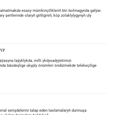
gatnatmakda esasy mümkinçilikleriň biri bolmagynda galýar.
 şertlerinde olaryň giňliginiň, köp zolaklylygynyň uly
NYP
iýasyna laýyklykda, milli ykdysadyýetimizi
da bäsdeşlige ukyply önümleri öndürmekde telekeçilige
rial serişdelerini talap eden taslamalaryň durmuşa