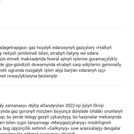
.
adagetrapgaz» gaz hojalyk edarasynyň gazçylary «Halkyň
netijeli jemlemek bilen, etrabyň ilatyny we edara-
üpjün etmek maksadynda fewral aýnyň işlerine guramaçylykly
nde gije-gündiziň dowamynda etrabyň sarp edijilerini gymmatly
k ugrunda nusgalyk işleri alyp barýan edaranyň işçi-
hmet rowaçlyklaryna beslenýär.
 zamanasy» diýlip atlandyrylan 2022-nji ýylyň ilkinji
gtynda gaz gorunyň möçberi boýunça dünýäde öňdäki orunlaryň
lup, bu ýerde tebigy gazyň çykarylyşy, bu hazynalar mekanynda
eri bilen içgin tanyşmagy «Marygazçykaryş» müdirliginiň
 bug üpjünçilik sehiniň «Galkynyş» suw arassalaýjy desgalar