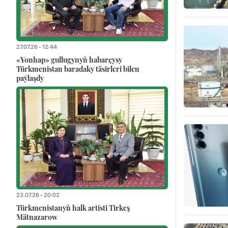
27.07.26 - 12:44
«Yonhap» gullugynyň habarçysy
Türkmenistan baradaky täsirleri bilen
paýlaşdy
23.07.26 - 20:02
Türkmenistanyň halk artisti Tirkeş
Mätnazarow