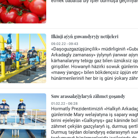
etmek babatda uly işler durmuşa geçirilýär
Ilkinji aýyň guwandyryjy netijeleri
09.02.22 - 09:43
«Daşoguzgazüpjünçilik» müdirliginiň «Gub
Arkadagly zamanasy» ýylynyň ýanwar aýyny 
kärhanalaryny tebigy gaz bilen üznüksiz 
girişdiler. Howanyň häzirki sowuk günleri
«mawy ýangyç» bilen bökdençsiz üpjün etme
hünärmenleriniň her bir iş güni ýokary zä
Suw arassalaýjylaryň zähmet goşandy
01.02.22 - 06:28
Hormatly Prezidentimiziň «Halkyň Arkadagly
günlerinde Mary welaýatyna iş sapary wa
birini eýeleýän «Galkynyş» gaz käninde bo
zähmet çekýän gazçylaryň iş, durmuş şertl
Durmuş taýdan dolandyryş edarasynyň suw,