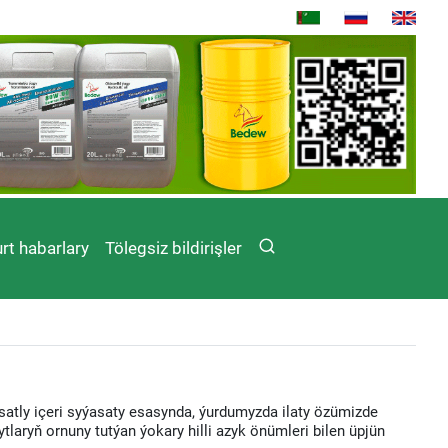
rt habarlary
Tölegsiz bildirişler
satly içeri syýasaty esasynda, ýurdumyzda ilaty özümizde
rytlaryň ornuny tutýan ýokary hilli azyk önümleri bilen üpjün