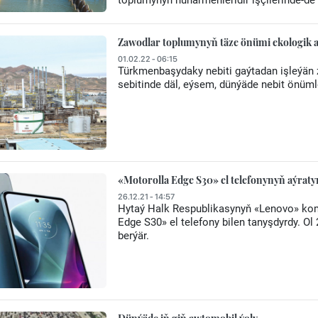
toplumynyň hünärmenleridir işçilerinde-d
Zawodlar toplumynyň täze önümi ekologik a
01.02.22 - 06:15
Türkmenbaşydaky nebiti gaýtadan işleýän 
sebitinde däl, eýsem, dünýäde nebit önümler
«Motorolla Edge S30» el telefonynyň aýraty
26.12.21 - 14:57
Hytaý Halk Respublikasynyň «Lenovo» kom
Edge S30» el telefony bilen tanyşdyrdy. O
berýär.