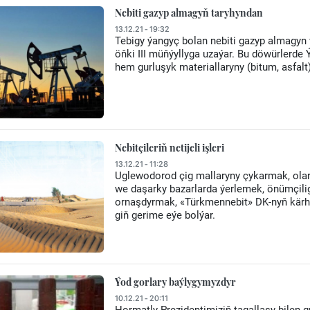
Nebiti gazyp almagyň taryhyndan
13.12.21 - 19:32
Tebigy ýangyç bolan nebiti gazyp almagy
öňki III müňýyllyga uzaýar. Bu döwürlerde
hem gurluşyk materiallaryny (bitum, asfalt
Nebitçileriň netijeli işleri
13.12.21 - 11:28
Uglewodorod çig mallaryny çykarmak, olary g
we daşarky bazarlarda ýerlemek, önümçilig
ornaşdyrmak, «Türkmennebit» DK-nyň kärha
giň gerime eýe bolýar.
Ýod gorlary baýlygymyzdyr
10.12.21 - 20:11