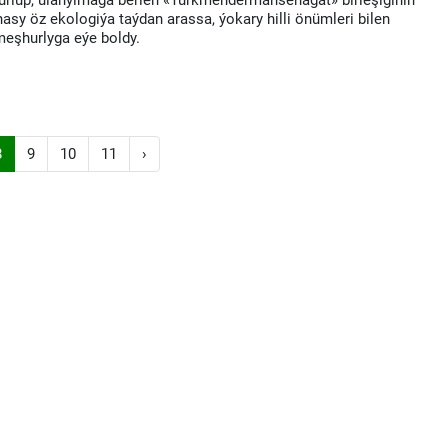
gurlup, ulanylmaga berlen «Türkmendermansenagat» birleşiginiň
asy öz ekologiýa taýdan arassa, ýokary hilli önümleri bilen
meşhurlyga eýe boldy.
8
9
10
11
›