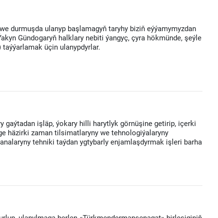
n we durmuşda ulanyp başlamagyň taryhy biziň eýýamymyzdan
 Ýakyn Gündogaryň halklary nebiti ýangyç, çyra hökmünde, şeýle
) taýýarlamak üçin ulanypdyrlar.
aýtadan işläp, ýokary hilli harytlyk görnüşine getirip, içerki
e häzirki zaman tilsimatlaryny we tehnologiýalaryny
nalaryny tehniki taýdan ygtybarly enjamlaşdyrmak işleri barha