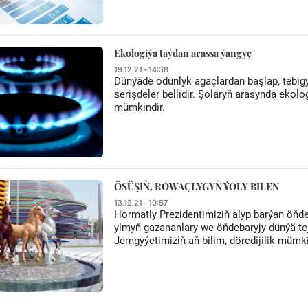
Ekologiýa taýdan arassa ýangyç
19.12.21 - 14:38
Dünýäde odunlyk agaçlardan başlap, tebig
serişdeler bellidir. Şolaryň arasynda ek
mümkindir.
ÖSÜŞIŇ, ROWAÇLYGYŇ ÝOLY BILEN
13.12.21 - 19:57
Hormatly Prezidentimiziň alyp barýan öňden
ylmyň gazananlary we öňdebaryjy dünýä tej
Jemgyýetimiziň aň-bilim, döredijilik mümkin