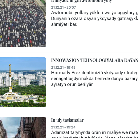
Dünýäde iň giň awtomobil ýoly
21.12.21 - 20:07
Awtomobil ýollary ýükleri we ýolagçylary 
Dünýäniň özara ösýän ykdysady gatnaşyklary
ähmiýeti bar.
INNOWASION TEHNOLOGIÝALARA DAÝA
21.12.21 - 19:48
Hormatly Prezidentimiziň ykdysady strateg
senagatlaşdyrmakda hem-de dünýä bazaryn
aýratyn orun berilýär.
In uly taslamalar
21.12.21 - 19:24
Adamzat taryhynda örän iri maliýe we mate