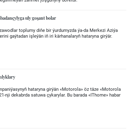
e egsilmeýän zähmet joşgunyny döretdi.
badançylyga uly goşant bolar
zawodlar toplumy diňe bir ýurdumyzda ýa-da Merkezi Aziýa
ini gaýtadan işleýän iň iri kärhanalaryň hataryna girýär.
nlyklary
paniýasynyň hataryna girýän «Motorola» öz täze «Motorola
l 21-nji dekabrda satuwa çykarylar. Bu barada «IThome» habar