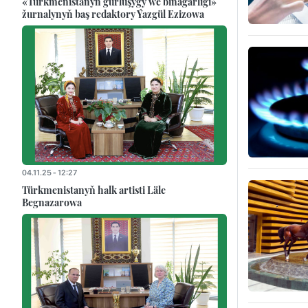
«Türkmenistanyň gurluşygy we binagärligi»
žurnalynyň baş redaktory Ýazgül Ezizowa
04.11.25 - 12:27
Türkmenistanyň halk artisti Läle
Begnazarowa